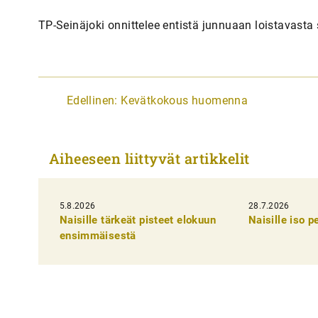
TP-Seinäjoki onnittelee entistä junnuaan loistavasta
A
Edellinen:
Kevätkokous huomenna
r
t
Aiheeseen liittyvät artikkelit
i
k
5.8.2026
k
28.7.2026
Naisille tärkeät pisteet elokuun
Naisille iso 
e
ensimmäisestä
l
i
e