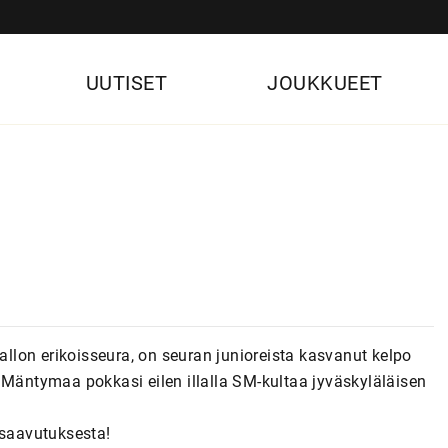
UUTISET
JOUKKUEET
lon erikoisseura, on seuran junioreista kasvanut kelpo
lle Mäntymaa pokkasi eilen illalla SM-kultaa jyväskyläläisen
 saavutuksesta!