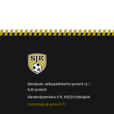
n
s
e
l
a
u
s
SJK-
juniorit
Seinäjoen Jalkapallokerho-juniorit ry /
SJK-juniorit
Alaseinäjoenkatu 9 B, 60220 Seinäjoki
toimisto@sjk-juniorit.fi