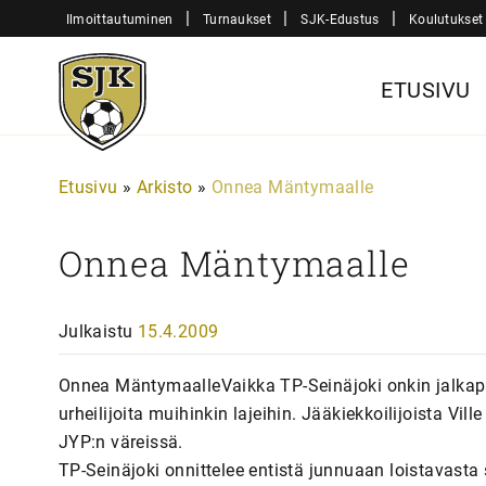
Siirry
|
|
|
Ilmoittautuminen
Turnaukset
SJK-Edustus
Koulutukset
sisältöön
Sjk-
ETUSIVU
Juniorit
Etusivu
»
Arkisto
»
Onnea Mäntymaalle
Onnea Mäntymaalle
Julkaistu
15.4.2009
Onnea MäntymaalleVaikka TP-Seinäjoki onkin jalkapal
urheilijoita muihinkin lajeihin. Jääkiekkoilijoista Vi
JYP:n väreissä.
TP-Seinäjoki onnittelee entistä junnuaan loistavasta