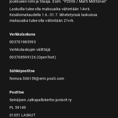
joukkueen nimi ja tilaaja. Esim. ”P2006 / Matti Möttönen”
Laskuilla tulee olla maksuaika vähintään 14vrk.
Kesälomakaudella 1.6.-31.7. lähetetyissä laskuissa
maksuaika tulee olla vähintään 21vrk.
Verkkolaskuna
003701985593
Verkkolaskujen välittäjä
003708599126 (OpenText)
Sähköpostitse
fennoa.506159@erin.posti.com
Postitse
Seinäjoen Jalkapallokerho-juniorit ry
PL 59149
01051 LASKUT