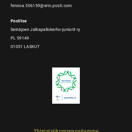
fennoa.506159@erin.posti.com
Postitse
Seinäjoen Jalkapallokerho-juniorit ry
PL 59149
01051 LASKUT
Yhteistyökumppaneitamme