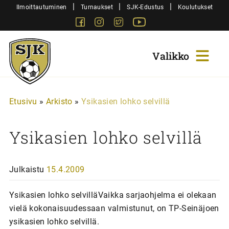
Siirry
|
|
|
Ilmoittautuminen
Turnaukset
SJK-Edustus
Koulutukset
sisältöön
Facebook
Instagram
Twitter
Youtube
Sjk-
Juniorit
Etusivu
»
Arkisto
»
Ysikasien lohko selvillä
Ysikasien lohko selvillä
Julkaistu
15.4.2009
Ysikasien lohko selvilläVaikka sarjaohjelma ei olekaan
vielä kokonaisuudessaan valmistunut, on TP-Seinäjoen
ysikasien lohko selvillä.