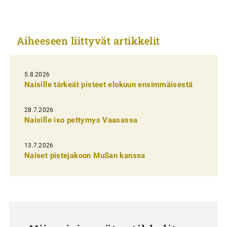
i
k
Aiheeseen liittyvät artikkelit
k
e
l
5.8.2026
Naisille tärkeät pisteet elokuun ensimmäisestä
i
e
28.7.2026
n
Naisille iso pettymys Vaasassa
s
13.7.2026
e
Naiset pistejakoon MuSan kanssa
l
a
u
s