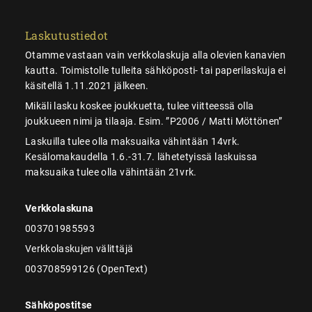
Laskutustiedot
Otamme vastaan vain verkkolaskuja alla olevien kanavien
kautta. Toimistolle tulleita sähköposti- tai paperilaskuja ei
käsitellä 1.11.2021 jälkeen.
Mikäli lasku koskee joukkuetta, tulee viitteessä olla
joukkueen nimi ja tilaaja. Esim. ”P2006 / Matti Möttönen”
Laskuilla tulee olla maksuaika vähintään 14vrk.
Kesälomakaudella 1.6.-31.7. lähetetyissä laskuissa
maksuaika tulee olla vähintään 21vrk.
Verkkolaskuna
003701985593
Verkkolaskujen välittäjä
003708599126 (OpenText)
Sähköpostitse