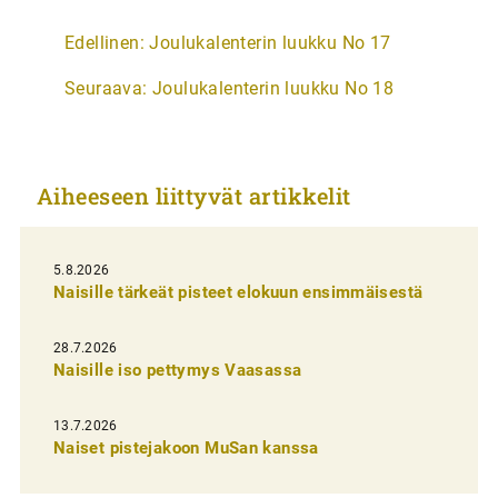
A
Edellinen:
Joulukalenterin luukku No 17
r
Seuraava:
Joulukalenterin luukku No 18
t
i
k
Aiheeseen liittyvät artikkelit
k
e
l
5.8.2026
Naisille tärkeät pisteet elokuun ensimmäisestä
i
e
28.7.2026
n
Naisille iso pettymys Vaasassa
s
13.7.2026
e
Naiset pistejakoon MuSan kanssa
l