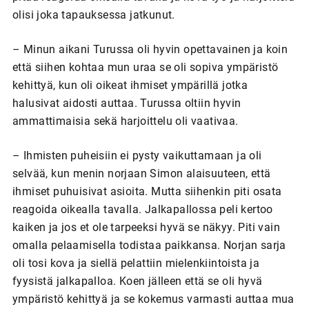
olisi joka tapauksessa jatkunut.
– Minun aikani Turussa oli hyvin opettavainen ja koin
että siihen kohtaa mun uraa se oli sopiva ympäristö
kehittyä, kun oli oikeat ihmiset ympärillä jotka
halusivat aidosti auttaa. Turussa oltiin hyvin
ammattimaisia sekä harjoittelu oli vaativaa.
– Ihmisten puheisiin ei pysty vaikuttamaan ja oli
selvää, kun menin norjaan Simon alaisuuteen, että
ihmiset puhuisivat asioita. Mutta siihenkin piti osata
reagoida oikealla tavalla. Jalkapallossa peli kertoo
kaiken ja jos et ole tarpeeksi hyvä se näkyy. Piti vain
omalla pelaamisella todistaa paikkansa. Norjan sarja
oli tosi kova ja siellä pelattiin mielenkiintoista ja
fyysistä jalkapalloa. Koen jälleen että se oli hyvä
ympäristö kehittyä ja se kokemus varmasti auttaa mua