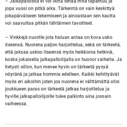
– Jalkapallossa ei voi ikinä tietää mitä tapahtuu ja
jopa vuosi on pitkä aika. Tärkeintä on vain keskittyä
jokapäiväiseen tekemiseen ja ainoastaan sen kautta
voi saavuttaa pitkän tähtäimen tavoitteet.
– Vinkkejä nuorille jota haluan antaa on kova usko
itseensä. Nuorena paljon harjoittelua, sekä on tärkeetä,
että jaksaa uskoo itseensä myös heikkoina hetkinä,
koska jokaisella jalkapalloilijalla on huonoi vaiheita. Ja
tietysti sillon, kun menee hyvin on tärkeetä pysyä
nöyränä ja jatkaa hommia edelleen. Kaikki kehittyävät
myös eri aikoihin joten jos nuorena ei välttämättä olisi
joukkueen paras on tärkeetä jatkaa harjoittelua ja
hyville jalkapalloilijoille tulee palkinto aina jossain
vaiheessa.