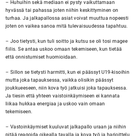
– Huhuihin sekä mediaan ei pysty vaikuttamaan
hyvässä tai pahassa joten niihin keskittyminen on
turhaa. Ja jalkapallossa asiat voivat muuttua nopeesti
joten on vaikea sanoa mitä tulevaisuudessa tapahtuu.
– Joo tietysti, kun tuli soitto ja kutsu se oli tosi magee
fiilis. Se antaa uskoo omaan tekemiseen, kun tietää
että onnistumiset huomioidaan.
– Sillon se tietysti harmitti, kun ei päässyt U19-kisoihin
mutta joka tapauksessa, vaikka olisikin päässyt
joukkueeseen, niin kova työ jatkuisi joka tapauksessa.
Ja tiesin että yhteen vaistoinkäymiseen ei kannata
liikaa hukkaa energiaa ja uskoo vain omaan
tekemiseen.
– Vastoinkäymiset kuuluvat jalkapallo uraan ja niihin
pitää reagoida oikealla tavalla ja kova työ ja harjoittelu