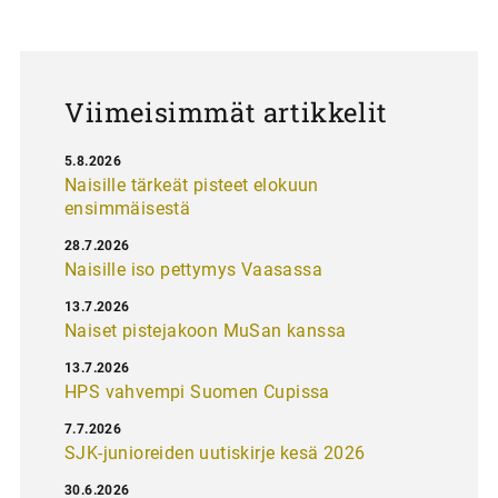
a
u
s
Viimeisimmät artikkelit
5.8.2026
Naisille tärkeät pisteet elokuun
ensimmäisestä
28.7.2026
Naisille iso pettymys Vaasassa
13.7.2026
Naiset pistejakoon MuSan kanssa
13.7.2026
HPS vahvempi Suomen Cupissa
7.7.2026
SJK-junioreiden uutiskirje kesä 2026
30.6.2026