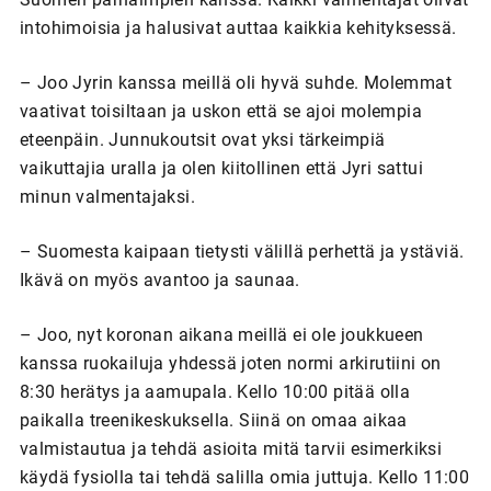
intohimoisia ja halusivat auttaa kaikkia kehityksessä.
– Joo Jyrin kanssa meillä oli hyvä suhde. Molemmat
vaativat toisiltaan ja uskon että se ajoi molempia
eteenpäin. Junnukoutsit ovat yksi tärkeimpiä
vaikuttajia uralla ja olen kiitollinen että Jyri sattui
minun valmentajaksi.
– Suomesta kaipaan tietysti välillä perhettä ja ystäviä.
Ikävä on myös avantoo ja saunaa.
– Joo, nyt koronan aikana meillä ei ole joukkueen
kanssa ruokailuja yhdessä joten normi arkirutiini on
8:30 herätys ja aamupala. Kello 10:00 pitää olla
paikalla treenikeskuksella. Siinä on omaa aikaa
valmistautua ja tehdä asioita mitä tarvii esimerkiksi
käydä fysiolla tai tehdä salilla omia juttuja. Kello 11:00