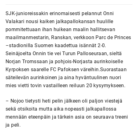
SJK-junioreissakin erinomaisesti pelannut Onni
Valakari nousi kaiken jalkapallokansan huulille
pommitettuaan ihan huikean maalin hallitsevan
maailmanmestarin, Ranskan, verkkoon Parc de Princes
–stadionilla Suomen kaadettua isännät 2-0.
Seinäjoelta Onnin tie vei Turun Palloseuraan, sieltä
Norjan Tromssaan ja pohjois-Norjasta aurinkoiselle
Kyrpoksen saarelle FC Pafoksen väreihin.Suorastaan
säteilevän aurinkoinen ja aina hyväntuulinen nuori
mies vietti tovin vastailleen reiluun 20 kysymykseen.
– Nojoo tietysti heti pelin jälkeen oli paljon viestejä
sekä otsikoita mutta aika nopeasti jalkapallossa
mennään eteenpäin ja tärkein asia on seuraava treeni
ja peli.