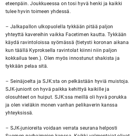
eteenpäin. Joukkueessa on tosi hyvä henki ja kaikki
tulee hyvin toimeen yhdessä.
– Jalkapallon ulkopuolella tykkään pitää paljon
yhteyttä kavereihin vaikka Facetimen kautta. Tykkään
käydä ravintoloissa syömässä (tietysti koronan aikana
kun täällä Kyproksella ravintolat kiinni niin paljon
kokkailua teen.). Olen myös innostunut shakista ja
tykkään pelaa sitä.
– Seinäjoelta ja SJK:sta on pelkästään hyviä muistoja.
SJK-juniorit on hyvä paikka kehittyä kaikille ja
olosuhteet on huiput. SJK:ssa meillä oli hyvä porukka
ja olen vieläkin monen vanhan pelikaverin kanssa
yhteyksissä.
– SJK-junioreita voidaan verrata seurana helposti
Suomen parhaimpien kanssa. Kaikki valmentajat olivat