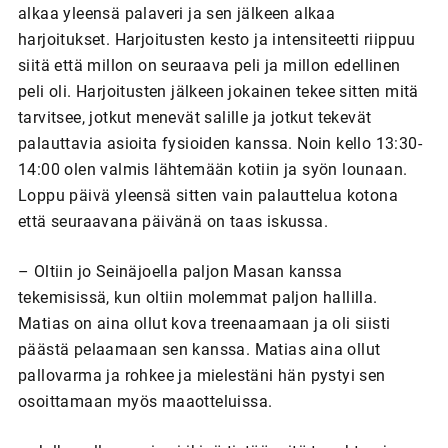
alkaa yleensä palaveri ja sen jälkeen alkaa
harjoitukset. Harjoitusten kesto ja intensiteetti riippuu
siitä että millon on seuraava peli ja millon edellinen
peli oli. Harjoitusten jälkeen jokainen tekee sitten mitä
tarvitsee, jotkut menevät salille ja jotkut tekevät
palauttavia asioita fysioiden kanssa. Noin kello 13:30-
14:00 olen valmis lähtemään kotiin ja syön lounaan.
Loppu päivä yleensä sitten vain palauttelua kotona
että seuraavana päivänä on taas iskussa.
– Oltiin jo Seinäjoella paljon Masan kanssa
tekemisissä, kun oltiin molemmat paljon hallilla.
Matias on aina ollut kova treenaamaan ja oli siisti
päästä pelaamaan sen kanssa. Matias aina ollut
pallovarma ja rohkee ja mielestäni hän pystyi sen
osoittamaan myös maaotteluissa.