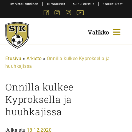
Siirry
|
|
|
Ilmoittautuminen
Turnaukset
SJK-Edustus
Koulutukset
sisältöön
Facebook
Instagram
Twitter
Youtube
Sjk-
Juniorit
Etusivu
»
Arkisto
»
Onnilla kulkee Kyproksella ja
huuhkajissa
Onnilla kulkee
Kyproksella ja
huuhkajissa
Julkaistu
18.12.2020