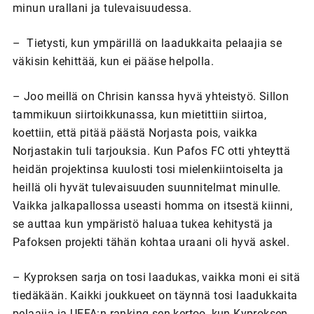
minun urallani ja tulevaisuudessa.
– Tietysti, kun ympärillä on laadukkaita pelaajia se
väkisin kehittää, kun ei pääse helpolla.
– Joo meillä on Chrisin kanssa hyvä yhteistyö. Sillon
tammikuun siirtoikkunassa, kun mietittiin siirtoa,
koettiin, että pitää päästä Norjasta pois, vaikka
Norjastakin tuli tarjouksia. Kun Pafos FC otti yhteyttä
heidän projektinsa kuulosti tosi mielenkiintoiselta ja
heillä oli hyvät tulevaisuuden suunnitelmat minulle.
Vaikka jalkapallossa useasti homma on itsestä kiinni,
se auttaa kun ympäristö haluaa tukea kehitystä ja
Pafoksen projekti tähän kohtaa uraani oli hyvä askel.
– Kyproksen sarja on tosi laadukas, vaikka moni ei sitä
tiedäkään. Kaikki joukkueet on täynnä tosi laadukkaita
pelaajia ja UEFA:n ranking sen kertoo, kun Kyproksen