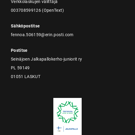
Verkkolaskujen välittäjä
003708599126 (OpenText)
Sähköpostitse
fennoa.506159@erin.posti.com
Postitse
Seinäjoen Jalkapallokerho-juniorit ry
PL 59149
01051 LASKUT