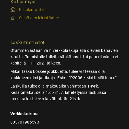
Katso myös
Pruukinranta
Seinäjoen leirintäalue
Laskutustiedot
Otamme vastaan vain verkkolaskuja alla olevien kanavien
kautta. Toimistolle tulleita sähköposti- tai paperilaskuja ei
käsitellä 1.11.2021 jälkeen.
Mikäli lasku koskee joukkuetta, tulee viitteessä olla
joukkueen nimi ja tilaaja. Esim. ”P2006 / Matti Möttönen”
Laskuilla tulee olla maksuaika vähintään 14vrk.
Kesälomakaudella 1.6.-31.7. lähetetyissä laskuissa
maksuaika tulee olla vähintään 21vrk.
Verkkolaskuna
003701985593