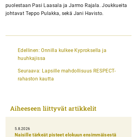
puolestaan Pasi Laasala ja Jarmo Rajala. Joukkueita
johtavat Teppo Pulakka, sekä Jani Havisto.
A
Edellinen:
Onnilla kulkee Kyproksella ja
r
huuhkajissa
t
Seuraava:
Lapsille mahdollisuus RESPECT-
i
rahaston kautta
k
k
e
Aiheeseen liittyvät artikkelit
l
i
5.8.2026
e
Naisille tärkeät pisteet elokuun ensimmäisestä