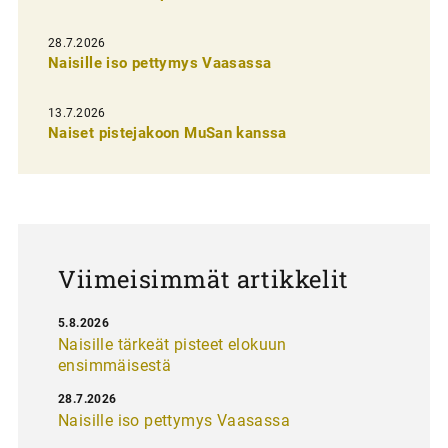
n
s
28.7.2026
Naisille iso pettymys Vaasassa
e
l
13.7.2026
a
Naiset pistejakoon MuSan kanssa
u
s
Viimeisimmät artikkelit
5.8.2026
Naisille tärkeät pisteet elokuun
ensimmäisestä
28.7.2026
Naisille iso pettymys Vaasassa