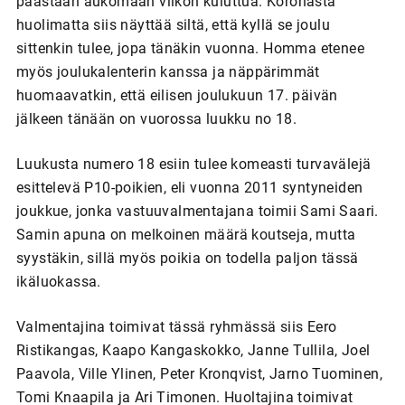
päästään aukomaan viikon kuluttua. Koronasta
huolimatta siis näyttää siltä, että kyllä se joulu
sittenkin tulee, jopa tänäkin vuonna. Homma etenee
myös joulukalenterin kanssa ja näppärimmät
huomaavatkin, että eilisen joulukuun 17. päivän
jälkeen tänään on vuorossa luukku no 18.
Luukusta numero 18 esiin tulee komeasti turvavälejä
esittelevä P10-poikien, eli vuonna 2011 syntyneiden
joukkue, jonka vastuuvalmentajana toimii Sami Saari.
Samin apuna on melkoinen määrä koutseja, mutta
syystäkin, sillä myös poikia on todella paljon tässä
ikäluokassa.
Valmentajina toimivat tässä ryhmässä siis Eero
Ristikangas, Kaapo Kangaskokko, Janne Tullila, Joel
Paavola, Ville Ylinen, Peter Kronqvist, Jarno Tuominen,
Tomi Knaapila ja Ari Timonen. Huoltajina toimivat