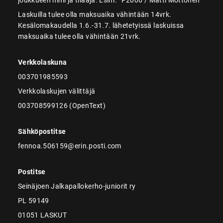
Laskuilla tulee olla maksuaika vähintään 14vrk.
Kesälomakaudella 1.6.-31.7. lähetetyissä laskuissa
maksuaika tulee olla vähintään 21vrk.
Verkkolaskuna
003701985593
Verkkolaskujen välittäjä
003708599126 (OpenText)
Sähköpostitse
fennoa.506159@erin.posti.com
Postitse
Seinäjoen Jalkapallokerho-juniorit ry
PL 59149
01051 LASKUT