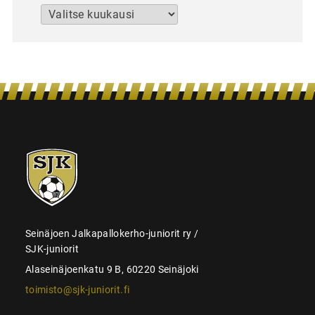
Arkistot
SJK-
juniorit
Seinäjoen Jalkapallokerho-juniorit ry /
SJK-juniorit
Alaseinäjoenkatu 9 B, 60220 Seinäjoki
toimisto@sjk-juniorit.fi