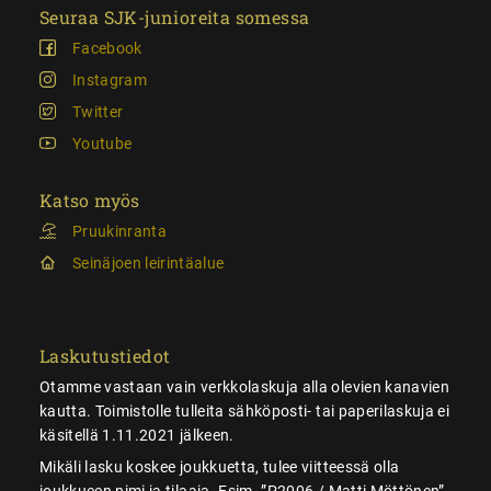
Seuraa SJK-junioreita somessa
Facebook
Instagram
Twitter
Youtube
Katso myös
Pruukinranta
Seinäjoen leirintäalue
Laskutustiedot
Otamme vastaan vain verkkolaskuja alla olevien kanavien
kautta. Toimistolle tulleita sähköposti- tai paperilaskuja ei
käsitellä 1.11.2021 jälkeen.
Mikäli lasku koskee joukkuetta, tulee viitteessä olla
joukkueen nimi ja tilaaja. Esim. ”P2006 / Matti Möttönen”