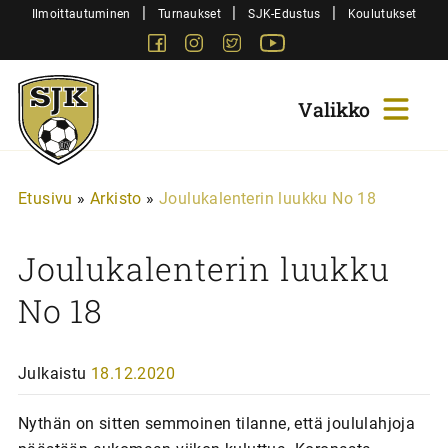
Siirry
|
|
|
Ilmoittautuminen
Turnaukset
SJK-Edustus
Koulutukset
sisältöön
Facebook
Instagram
Twitter
Youtube
Sjk-
Juniorit
Etusivu
»
Arkisto
»
Joulukalenterin luukku No 18
Joulukalenterin luukku
No 18
Julkaistu
18.12.2020
Nythän on sitten semmoinen tilanne, että joululahjoja