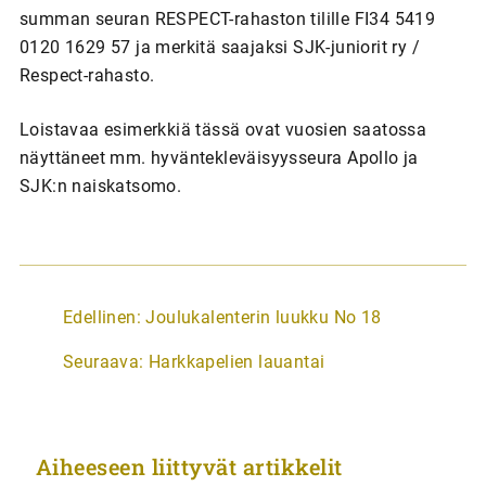
summan seuran RESPECT-rahaston tilille FI34 5419
0120 1629 57 ja merkitä saajaksi SJK-juniorit ry /
Respect-rahasto.
Loistavaa esimerkkiä tässä ovat vuosien saatossa
näyttäneet mm. hyväntekleväisyysseura Apollo ja
SJK:n naiskatsomo.
A
Edellinen:
Joulukalenterin luukku No 18
r
Seuraava:
Harkkapelien lauantai
t
i
k
Aiheeseen liittyvät artikkelit
k