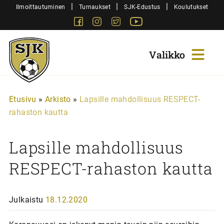
Siirry
|
|
|
Ilmoittautuminen
Turnaukset
SJK-Edustus
Koulutukset
sisältöön
Facebook
Instagram
Twitter
Youtube
Sjk-
Juniorit
Etusivu
»
Arkisto
»
Lapsille mahdollisuus RESPECT-
rahaston kautta
Lapsille mahdollisuus
RESPECT-rahaston kautta
Julkaistu
18.12.2020