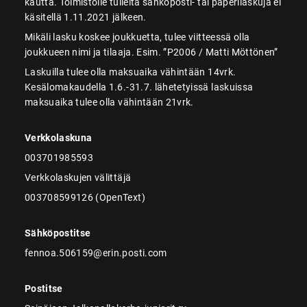
kautta. Toimistolle tulleita sähköposti- tai paperilaskuja ei
käsitellä 1.11.2021 jälkeen.
Mikäli lasku koskee joukkuetta, tulee viitteessä olla
joukkueen nimi ja tilaaja. Esim. ”P2006 / Matti Möttönen”
Laskuilla tulee olla maksuaika vähintään 14vrk.
Kesälomakaudella 1.6.-31.7. lähetetyissä laskuissa
maksuaika tulee olla vähintään 21vrk.
Verkkolaskuna
003701985593
Verkkolaskujen välittäjä
003708599126 (OpenText)
Sähköpostitse
fennoa.506159@erin.posti.com
Postitse