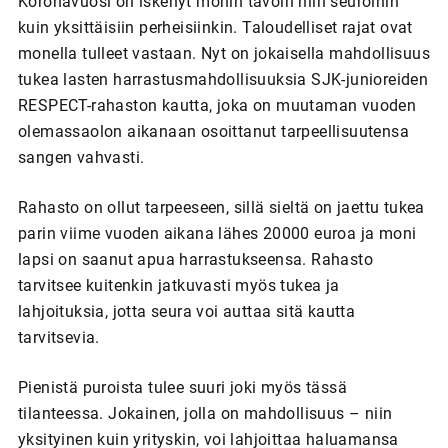
Koronavuosi on iskenyt monin tavoin niin seuroihin
kuin yksittäisiin perheisiinkin. Taloudelliset rajat ovat
monella tulleet vastaan. Nyt on jokaisella mahdollisuus
tukea lasten harrastusmahdollisuuksia SJK-junioreiden
RESPECT-rahaston kautta, joka on muutaman vuoden
olemassaolon aikanaan osoittanut tarpeellisuutensa
sangen vahvasti.
Rahasto on ollut tarpeeseen, sillä sieltä on jaettu tukea
parin viime vuoden aikana lähes 20000 euroa ja moni
lapsi on saanut apua harrastukseensa. Rahasto
tarvitsee kuitenkin jatkuvasti myös tukea ja
lahjoituksia, jotta seura voi auttaa sitä kautta
tarvitsevia.
Pienistä puroista tulee suuri joki myös tässä
tilanteessa. Jokainen, jolla on mahdollisuus – niin
yksityinen kuin yrityskin, voi lahjoittaa haluamansa