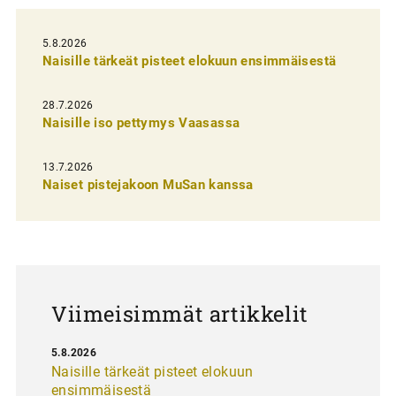
e
l
5.8.2026
Naisille tärkeät pisteet elokuun ensimmäisestä
i
e
28.7.2026
n
Naisille iso pettymys Vaasassa
s
13.7.2026
e
Naiset pistejakoon MuSan kanssa
l
a
u
s
Viimeisimmät artikkelit
5.8.2026
Naisille tärkeät pisteet elokuun
ensimmäisestä