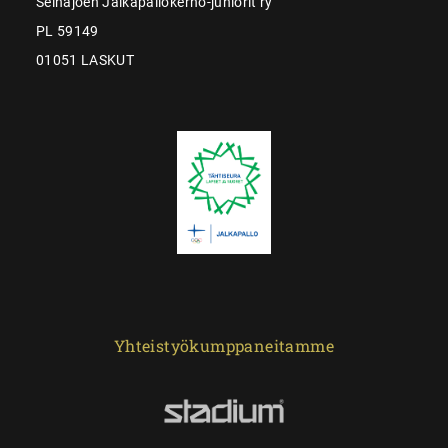
Seinäjoen Jalkapallokerho-juniorit ry
PL 59149
01051 LASKUT
Yhteistyökumppaneitamme