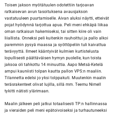
Toisen jakson myötätuulen odotettiin tarjoavan
ratkaisevan avun tasoituksena avausjakson
vastatuuleen puurtamiselle. Aivan aluksi näytti, etteivät
pojat hyödynnä tarjottua apua. Peli meni ehkäpä liikaa
oman ratkaisun hakemiseksi, tai sitten kiire oli vain
liiallista. Onneksi peli kuitenkin rauhoittui ja pallo alkoi
paremmin pysyä maassa ja syöttöpeliin tuli kaivattua
terävyyttä. Ilmeet kääntyivät kulmien kurtistelusta
lopullisesti päättäväisen hymyn puolelle, kun toista
jaksoa oli tahkottu 14 minuuttia. Aapo Metsä-Ketelä
ampui kauniisti tolpan kautta pallon VPS:n maaliin.
Tilannetta edelsi jo yksi tolppakuti. Muutenkin maalin
teräsrakenteet olivat lujilla, sillä mm. Teemu Nimell
tykitti nätisti ylärimaan.
Maalin jälkeen peli jatkui totaalisesti TP:n hallinnassa
ja vieraiden peli meni epätoivoiseksi ja turhautuneeksi