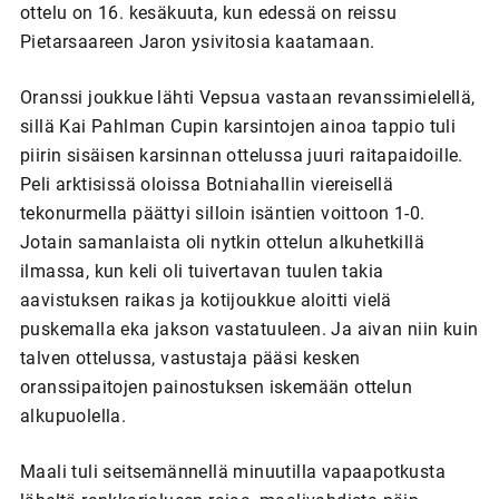
ottelu on 16. kesäkuuta, kun edessä on reissu
Pietarsaareen Jaron ysivitosia kaatamaan.
Oranssi joukkue lähti Vepsua vastaan revanssimielellä,
sillä Kai Pahlman Cupin karsintojen ainoa tappio tuli
piirin sisäisen karsinnan ottelussa juuri raitapaidoille.
Peli arktisissä oloissa Botniahallin viereisellä
tekonurmella päättyi silloin isäntien voittoon 1-0.
Jotain samanlaista oli nytkin ottelun alkuhetkillä
ilmassa, kun keli oli tuivertavan tuulen takia
aavistuksen raikas ja kotijoukkue aloitti vielä
puskemalla eka jakson vastatuuleen. Ja aivan niin kuin
talven ottelussa, vastustaja pääsi kesken
oranssipaitojen painostuksen iskemään ottelun
alkupuolella.
Maali tuli seitsemännellä minuutilla vapaapotkusta