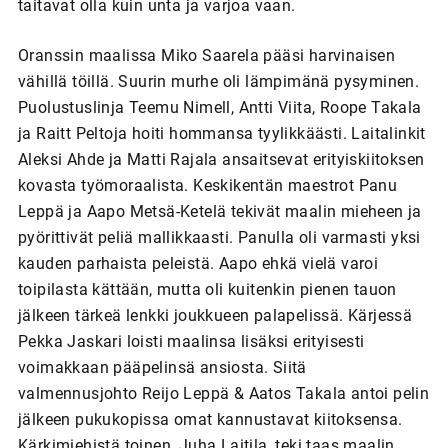
taitavat olla kuin unta ja varjoa vaan.
Oranssin maalissa Miko Saarela pääsi harvinaisen
vähillä töillä. Suurin murhe oli lämpimänä pysyminen.
Puolustuslinja Teemu Nimell, Antti Viita, Roope Takala
ja Raitt Peltoja hoiti hommansa tyylikkäästi. Laitalinkit
Aleksi Ahde ja Matti Rajala ansaitsevat erityiskiitoksen
kovasta työmoraalista. Keskikentän maestrot Panu
Leppä ja Aapo Metsä-Ketelä tekivät maalin mieheen ja
pyörittivät peliä mallikkaasti. Panulla oli varmasti yksi
kauden parhaista peleistä. Aapo ehkä vielä varoi
toipilasta kättään, mutta oli kuitenkin pienen tauon
jälkeen tärkeä lenkki joukkueen palapelissä. Kärjessä
Pekka Jaskari loisti maalinsa lisäksi erityisesti
voimakkaan pääpelinsä ansiosta. Siitä
valmennusjohto Reijo Leppä & Aatos Takala antoi pelin
jälkeen pukukopissa omat kannustavat kiitoksensa.
Kärkimiehistä toinen, Juha Laitila, teki taas maalin