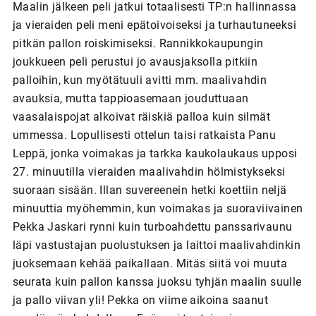
Maalin jälkeen peli jatkui totaalisesti TP:n hallinnassa
ja vieraiden peli meni epätoivoiseksi ja turhautuneeksi
pitkän pallon roiskimiseksi. Rannikkokaupungin
joukkueen peli perustui jo avausjaksolla pitkiin
palloihin, kun myötätuuli avitti mm. maalivahdin
avauksia, mutta tappioasemaan jouduttuaan
vaasalaispojat alkoivat räiskiä palloa kuin silmät
ummessa. Lopullisesti ottelun taisi ratkaista Panu
Leppä, jonka voimakas ja tarkka kaukolaukaus upposi
27. minuutilla vieraiden maalivahdin hölmistykseksi
suoraan sisään. Illan suvereenein hetki koettiin neljä
minuuttia myöhemmin, kun voimakas ja suoraviivainen
Pekka Jaskari rynni kuin turboahdettu panssarivaunu
läpi vastustajan puolustuksen ja laittoi maalivahdinkin
juoksemaan kehää paikallaan. Mitäs siitä voi muuta
seurata kuin pallon kanssa juoksu tyhjän maalin suulle
ja pallo viivan yli! Pekka on viime aikoina saanut