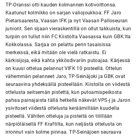
TP-Oranssi otti kauden kolmannen kotivoittonsa.
Kaatunut kolmikko on sarjan valiojoukkoa: FF Jaro
Pietarsaaresta, Vaasan IFK ja nyt Vaasan Palloseuran
juniorit. Sen sijaan vieraskentillä on ollut takkuista, kun
turpiin on tullut niin FC Kiistolta Vaasassa kuin GBK:lta
Kokkolassa. Sarjaa on pelattu perin tasaisissa
merkeissä, eikä mitään ole vielä ratkaistu. Ei
kärkisijoja, eikä kahta ykkösdivariin putoajaa. Kärjessä
on kuusi ottelua pelannut VIFK 10 pisteellä. Ottelun
vähemmän pelanneet Jaro, TP-Seinäjoki ja GBK ovat
seuraavina yhdeksällä pisteellään. Kiistolla on viidestä
ottelusta seitsemän pistettä, kun putoamispeikosta
pahaa painajaista tällä hetkellä näkevät VPS-j ja Jaron
ysivitoset viidestä ottelusta keräämillään kuudella
pisteellä. Vähiten otteluja ja pisteitä on tilillään
närpiöläisellä FF Kraftilta, kun neljästä ottelusta on
irronnut vain kolme pinnaa. TP-Seinäjoen seuraava