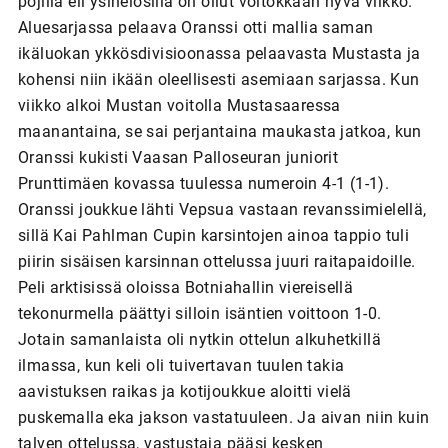
pojilla eli ysinelosilla on ollut voitokkaan hyvä viikko.
Aluesarjassa pelaava Oranssi otti mallia saman
ikäluokan ykkösdivisioonassa pelaavasta Mustasta ja
kohensi niin ikään oleellisesti asemiaan sarjassa. Kun
viikko alkoi Mustan voitolla Mustasaaressa
maanantaina, se sai perjantaina maukasta jatkoa, kun
Oranssi kukisti Vaasan Palloseuran juniorit
Prunttimäen kovassa tuulessa numeroin 4-1 (1-1).
Oranssi joukkue lähti Vepsua vastaan revanssimielellä,
sillä Kai Pahlman Cupin karsintojen ainoa tappio tuli
piirin sisäisen karsinnan ottelussa juuri raitapaidoille.
Peli arktisissä oloissa Botniahallin viereisellä
tekonurmella päättyi silloin isäntien voittoon 1-0.
Jotain samanlaista oli nytkin ottelun alkuhetkillä
ilmassa, kun keli oli tuivertavan tuulen takia
aavistuksen raikas ja kotijoukkue aloitti vielä
puskemalla eka jakson vastatuuleen. Ja aivan niin kuin
talven ottelussa, vastustaja pääsi kesken