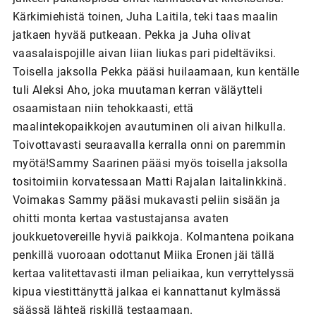
Kärkimiehistä toinen, Juha Laitila, teki taas maalin
jatkaen hyvää putkeaan. Pekka ja Juha olivat
vaasalaispojille aivan liian liukas pari pideltäviksi.
Toisella jaksolla Pekka pääsi huilaamaan, kun kentälle
tuli Aleksi Aho, joka muutaman kerran väläytteli
osaamistaan niin tehokkaasti, että
maalintekopaikkojen avautuminen oli aivan hilkulla.
Toivottavasti seuraavalla kerralla onni on paremmin
myötä!Sammy Saarinen pääsi myös toisella jaksolla
tositoimiin korvatessaan Matti Rajalan laitalinkkinä.
Voimakas Sammy pääsi mukavasti peliin sisään ja
ohitti monta kertaa vastustajansa avaten
joukkuetovereille hyviä paikkoja. Kolmantena poikana
penkillä vuoroaan odottanut Miika Eronen jäi tällä
kertaa valitettavasti ilman peliaikaa, kun verryttelyssä
kipua viestittänyttä jalkaa ei kannattanut kylmässä
säässä lähteä riskillä testaamaan.