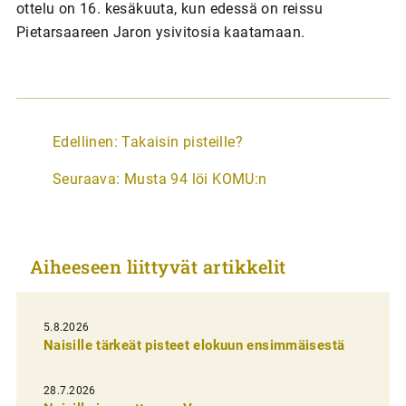
ottelu on 16. kesäkuuta, kun edessä on reissu
Pietarsaareen Jaron ysivitosia kaatamaan.
A
Edellinen:
Takaisin pisteille?
r
Seuraava:
Musta 94 löi KOMU:n
t
i
k
Aiheeseen liittyvät artikkelit
k
e
l
5.8.2026
Naisille tärkeät pisteet elokuun ensimmäisestä
i
e
28.7.2026