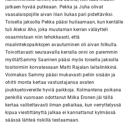
jatkaen hyvää putkeaan. Pekka ja Juha olivat
vaasalaispojille aivan liian liukas pari pideltäviksi.
Toisella jaksolla Pekka pääsi huilaamaan, kun kentälle
tuli Aleksi Aho, joka muutaman kerran väläytteli
osaamistaan niin tehokkaasti, että
maalintekopaikkojen avautuminen oli aivan hilkulla.
Toivottavasti seuraavalla kerralla onni on paremmin
myötä!Sammy Saarinen pääsi myös toisella jaksolla
tositoimiin korvatessaan Matti Rajalan laitalinkkinä.
Voimakas Sammy pääsi mukavasti peliin sisään ja
ohitti monta kertaa vastustajansa avaten
joukkuetovereille hyviä paikkoja. Kolmantena poikana
penkillä vuoroaan odottanut Miika Eronen jäi tällä
kertaa valitettavasti ilman peliaikaa, kun verryttelyssä
kipua viestittänyttä jalkaa ei kannattanut kylmässä
säässä lähteä riskillä testaamaan.