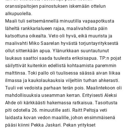
oranssipaitojen painostuksen iskemään ottelun
alkupuolella.
Maali tuli seitsemännellä minuutilla vapaapotkusta
läheltä rankkarialueen rajaa, maalivahdista päin
katsottuna oikealta. Veto oli hyvä, eikä muurista ja
maalivahti Miko Saarelan hyvästä torjuntayrityksestä
ollut sittenkään apua. Ylänurkkaan suuntautunut
laukaus saattoi saada tuulesta erikoisapua. TP:n pojat
säilyttivät kuitenkin edellistä kohtaamista paremmin
malttinsa. Toki pallo oli tuulisessa säässä aivan liikaa
ilmassa ja kaukolaukauksia viljeltiin turhan ahkerasti.
Tuuli vei vedoista parhaan terän pois. Maalintekoon oli
mahdollisuuksia useamman kerran. Erityisesti Aleksi
Ahde oli kärkkäästi hakemassa ratkaisua. Tasoitusta
piti odotella 26. minuutille asti. Raitt Peltoja veti
laidasta kovan vedon maalille, johon ensimmäisenä
pääsi kiinni Pekka Jaskari. Pekan yritykset