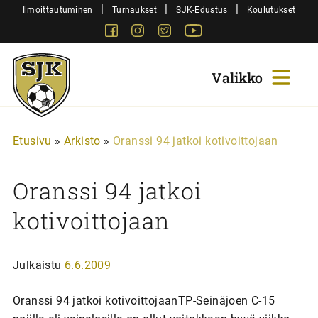
Siirry
|
|
|
Ilmoittautuminen
Turnaukset
SJK-Edustus
Koulutukset
sisältöön
Facebook
Instagram
Twitter
Youtube
Sjk-
Juniorit
Etusivu
»
Arkisto
»
Oranssi 94 jatkoi kotivoittojaan
Oranssi 94 jatkoi
kotivoittojaan
Julkaistu
6.6.2009
Oranssi 94 jatkoi kotivoittojaanTP-Seinäjoen C-15