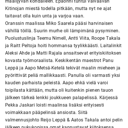
maalijyvän kohdalleen. Epäonni tuntui vaivaavan
Kitinojan miestä todella pitkään, mutta nyt ne ajat
taitavat olla kuin unta ja varjoa vaan.
Oranssin maalissa Miko Saarela pääsi harvinaisen
vähillä töillä. Suurin murhe oli lämpimänä pysyminen.
Puolustuslinja Teemu Nimell, Antti Viita, Roope Takala
ja Raitt Peltoja hoiti hommansa tyylikkäästi. Laitalinkit
Aleksi Ahde ja Matti Rajala ansaitsevat erityiskiitoksen
kovasta työmoraalista. Keskikentän maestrot Panu
Leppä ja Aapo Metsä-Ketelä tekivät maalin mieheen ja
pyörittivät peliä mallikkaasti. Panulla oli varmasti yksi
kauden parhaista peleistä. Aapo ehkä vielä varoi
toipilasta kättään, mutta oli kuitenkin pienen tauon
jälkeen tärkeä lenkki joukkueen palapelissä. Kärjessä
Pekka Jaskari loisti maalinsa lisäksi erityisesti
voimakkaan pääpelinsä ansiosta. Siitä
valmennusjohto Reijo Leppä & Aatos Takala antoi pelin
jälkeen pukukopissa omat kannustavat kiitoksensa.