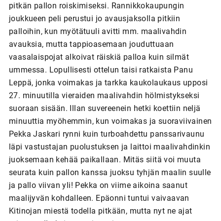
pitkän pallon roiskimiseksi. Rannikkokaupungin
joukkueen peli perustui jo avausjaksolla pitkiin
palloihin, kun myötätuuli avitti mm. maalivahdin
avauksia, mutta tappioasemaan jouduttuaan
vaasalaispojat alkoivat räiskiä palloa kuin silmät
ummessa. Lopullisesti ottelun taisi ratkaista Panu
Leppä, jonka voimakas ja tarkka kaukolaukaus upposi
27. minuutilla vieraiden maalivahdin hölmistykseksi
suoraan sisään. Illan suvereenein hetki koettiin neljä
minuuttia myöhemmin, kun voimakas ja suoraviivainen
Pekka Jaskari rynni kuin turboahdettu panssarivaunu
läpi vastustajan puolustuksen ja laittoi maalivahdinkin
juoksemaan kehää paikallaan. Mitäs siitä voi muuta
seurata kuin pallon kanssa juoksu tyhjän maalin suulle
ja pallo viivan yli! Pekka on viime aikoina saanut
maalijyvän kohdalleen. Epäonni tuntui vaivaavan
Kitinojan miestä todella pitkään, mutta nyt ne ajat