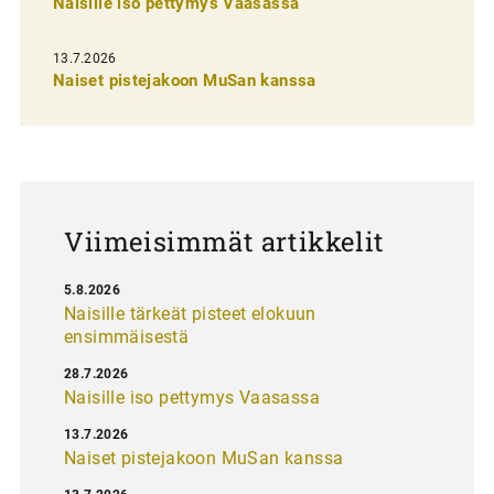
n
Naisille iso pettymys Vaasassa
s
13.7.2026
e
Naiset pistejakoon MuSan kanssa
l
a
u
s
Viimeisimmät artikkelit
5.8.2026
Naisille tärkeät pisteet elokuun
ensimmäisestä
28.7.2026
Naisille iso pettymys Vaasassa
13.7.2026
Naiset pistejakoon MuSan kanssa