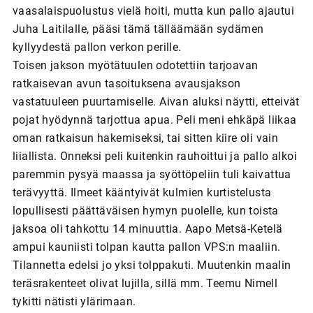
vaasalaispuolustus vielä hoiti, mutta kun pallo ajautui
Juha Laitilalle, pääsi tämä tälläämään sydämen
kyllyydestä pallon verkon perille.
Toisen jakson myötätuulen odotettiin tarjoavan
ratkaisevan avun tasoituksena avausjakson
vastatuuleen puurtamiselle. Aivan aluksi näytti, etteivät
pojat hyödynnä tarjottua apua. Peli meni ehkäpä liikaa
oman ratkaisun hakemiseksi, tai sitten kiire oli vain
liiallista. Onneksi peli kuitenkin rauhoittui ja pallo alkoi
paremmin pysyä maassa ja syöttöpeliin tuli kaivattua
terävyyttä. Ilmeet kääntyivät kulmien kurtistelusta
lopullisesti päättäväisen hymyn puolelle, kun toista
jaksoa oli tahkottu 14 minuuttia. Aapo Metsä-Ketelä
ampui kauniisti tolpan kautta pallon VPS:n maaliin.
Tilannetta edelsi jo yksi tolppakuti. Muutenkin maalin
teräsrakenteet olivat lujilla, sillä mm. Teemu Nimell
tykitti nätisti ylärimaan.