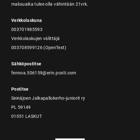
maksuaika tulee olla vähintään 21vrk.
Verkkolaskuna
003701985593
Verkkolaskujen välittäjä
003708599126 (OpenText)
Sähköpostitse
fennoa.506159@erin.posti.com
Postitse
Seinäjoen Jalkapallokerho-juniorit ry
PL 59149
01051 LASKUT