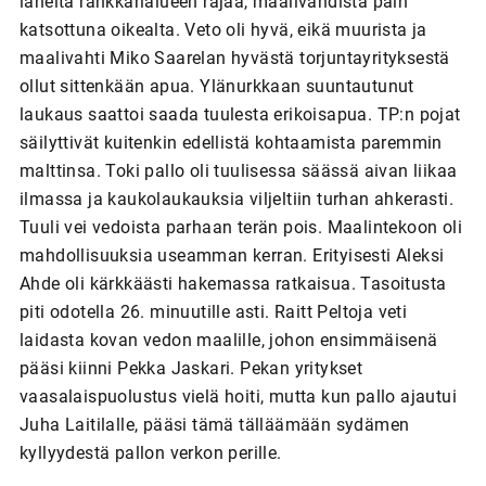
läheltä rankkarialueen rajaa, maalivahdista päin
katsottuna oikealta. Veto oli hyvä, eikä muurista ja
maalivahti Miko Saarelan hyvästä torjuntayrityksestä
ollut sittenkään apua. Ylänurkkaan suuntautunut
laukaus saattoi saada tuulesta erikoisapua. TP:n pojat
säilyttivät kuitenkin edellistä kohtaamista paremmin
malttinsa. Toki pallo oli tuulisessa säässä aivan liikaa
ilmassa ja kaukolaukauksia viljeltiin turhan ahkerasti.
Tuuli vei vedoista parhaan terän pois. Maalintekoon oli
mahdollisuuksia useamman kerran. Erityisesti Aleksi
Ahde oli kärkkäästi hakemassa ratkaisua. Tasoitusta
piti odotella 26. minuutille asti. Raitt Peltoja veti
laidasta kovan vedon maalille, johon ensimmäisenä
pääsi kiinni Pekka Jaskari. Pekan yritykset
vaasalaispuolustus vielä hoiti, mutta kun pallo ajautui
Juha Laitilalle, pääsi tämä tälläämään sydämen
kyllyydestä pallon verkon perille.