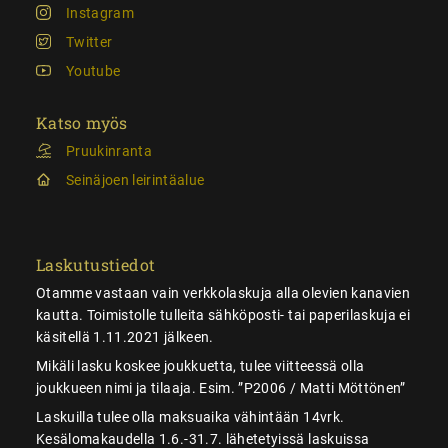
Instagram
Twitter
Youtube
Katso myös
Pruukinranta
Seinäjoen leirintäalue
Laskutustiedot
Otamme vastaan vain verkkolaskuja alla olevien kanavien
kautta. Toimistolle tulleita sähköposti- tai paperilaskuja ei
käsitellä 1.11.2021 jälkeen.
Mikäli lasku koskee joukkuetta, tulee viitteessä olla
joukkueen nimi ja tilaaja. Esim. ”P2006 / Matti Möttönen”
Laskuilla tulee olla maksuaika vähintään 14vrk.
Kesälomakaudella 1.6.-31.7. lähetetyissä laskuissa