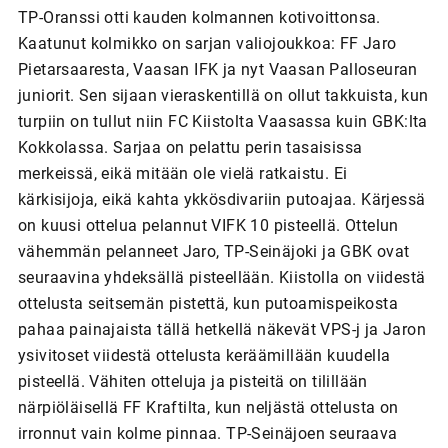
TP-Oranssi otti kauden kolmannen kotivoittonsa.
Kaatunut kolmikko on sarjan valiojoukkoa: FF Jaro
Pietarsaaresta, Vaasan IFK ja nyt Vaasan Palloseuran
juniorit. Sen sijaan vieraskentillä on ollut takkuista, kun
turpiin on tullut niin FC Kiistolta Vaasassa kuin GBK:lta
Kokkolassa. Sarjaa on pelattu perin tasaisissa
merkeissä, eikä mitään ole vielä ratkaistu. Ei
kärkisijoja, eikä kahta ykkösdivariin putoajaa. Kärjessä
on kuusi ottelua pelannut VIFK 10 pisteellä. Ottelun
vähemmän pelanneet Jaro, TP-Seinäjoki ja GBK ovat
seuraavina yhdeksällä pisteellään. Kiistolla on viidestä
ottelusta seitsemän pistettä, kun putoamispeikosta
pahaa painajaista tällä hetkellä näkevät VPS-j ja Jaron
ysivitoset viidestä ottelusta keräämillään kuudella
pisteellä. Vähiten otteluja ja pisteitä on tilillään
närpiöläisellä FF Kraftilta, kun neljästä ottelusta on
irronnut vain kolme pinnaa. TP-Seinäjoen seuraava