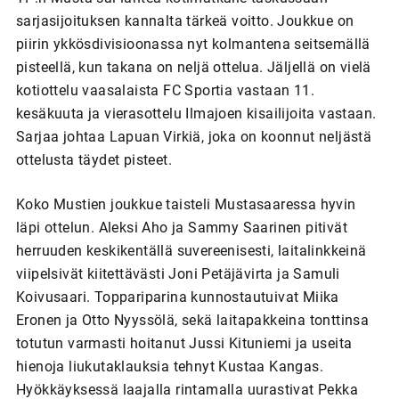
sarjasijoituksen kannalta tärkeä voitto. Joukkue on
piirin ykkösdivisioonassa nyt kolmantena seitsemällä
pisteellä, kun takana on neljä ottelua. Jäljellä on vielä
kotiottelu vaasalaista FC Sportia vastaan 11.
kesäkuuta ja vierasottelu Ilmajoen kisailijoita vastaan.
Sarjaa johtaa Lapuan Virkiä, joka on koonnut neljästä
ottelusta täydet pisteet.
Koko Mustien joukkue taisteli Mustasaaressa hyvin
läpi ottelun. Aleksi Aho ja Sammy Saarinen pitivät
herruuden keskikentällä suvereenisesti, laitalinkkeinä
viipelsivät kiitettävästi Joni Petäjävirta ja Samuli
Koivusaari. Toppariparina kunnostautuivat Miika
Eronen ja Otto Nyyssölä, sekä laitapakkeina tonttinsa
totutun varmasti hoitanut Jussi Kituniemi ja useita
hienoja liukutaklauksia tehnyt Kustaa Kangas.
Hyökkäyksessä laajalla rintamalla uurastivat Pekka