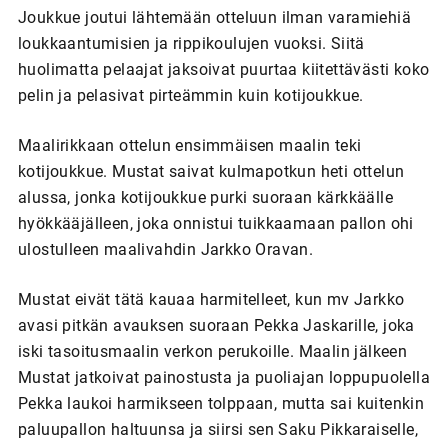
Joukkue joutui lähtemään otteluun ilman varamiehiä
loukkaantumisien ja rippikoulujen vuoksi. Siitä
huolimatta pelaajat jaksoivat puurtaa kiitettävästi koko
pelin ja pelasivat pirteämmin kuin kotijoukkue.
Maalirikkaan ottelun ensimmäisen maalin teki
kotijoukkue. Mustat saivat kulmapotkun heti ottelun
alussa, jonka kotijoukkue purki suoraan kärkkäälle
hyökkääjälleen, joka onnistui tuikkaamaan pallon ohi
ulostulleen maalivahdin Jarkko Oravan.
Mustat eivät tätä kauaa harmitelleet, kun mv Jarkko
avasi pitkän avauksen suoraan Pekka Jaskarille, joka
iski tasoitusmaalin verkon perukoille. Maalin jälkeen
Mustat jatkoivat painostusta ja puoliajan loppupuolella
Pekka laukoi harmikseen tolppaan, mutta sai kuitenkin
paluupallon haltuunsa ja siirsi sen Saku Pikkaraiselle,