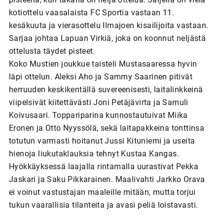
kotiottelu vaasalaista FC Sportia vastaan 11.
kesäkuuta ja vierasottelu Ilmajoen kisailijoita vastaan.
Sarjaa johtaa Lapuan Virkiä, joka on koonnut neljästä
ottelusta täydet pisteet.
Koko Mustien joukkue taisteli Mustasaaressa hyvin
läpi ottelun. Aleksi Aho ja Sammy Saarinen pitivät
herruuden keskikentällä suvereenisesti, laitalinkkeinä
viipelsivät kiitettävästi Joni Petäjävirta ja Samuli
Koivusaari. Toppariparina kunnostautuivat Miika
Eronen ja Otto Nyyssölä, sekä laitapakkeina tonttinsa
totutun varmasti hoitanut Jussi Kituniemi ja useita
hienoja liukutaklauksia tehnyt Kustaa Kangas.
Hyökkäyksessä laajalla rintamalla uurastivat Pekka
Jaskari ja Saku Pikkarainen. Maalivahti Jarkko Orava
ei voinut vastustajan maaleille mitään, mutta torjui
tukun vaarallisia tilanteita ja avasi peliä loistavasti.