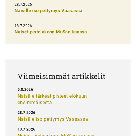
e
28.7.2026
n
Naisille iso pettymys Vaasassa
s
13.7.2026
e
Naiset pistejakoon MuSan kanssa
l
a
u
s
Viimeisimmät artikkelit
5.8.2026
Naisille tärkeät pisteet elokuun
ensimmäisestä
28.7.2026
Naisille iso pettymys Vaasassa
13.7.2026
Naiset pistejakoon MuSan kanssa