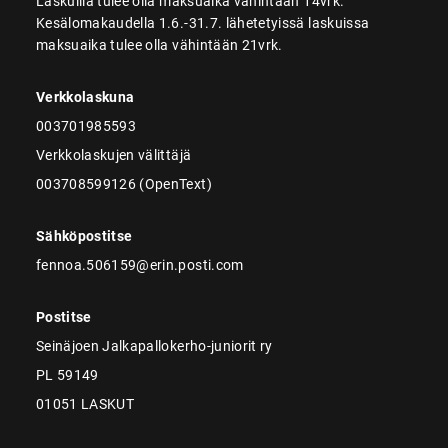
Laskuilla tulee olla maksuaika vähintään 14vrk.
Kesälomakaudella 1.6.-31.7. lähetetyissä laskuissa
maksuaika tulee olla vähintään 21vrk.
Verkkolaskuna
003701985593
Verkkolaskujen välittäjä
003708599126 (OpenText)
Sähköpostitse
fennoa.506159@erin.posti.com
Postitse
Seinäjoen Jalkapallokerho-juniorit ry
PL 59149
01051 LASKUT