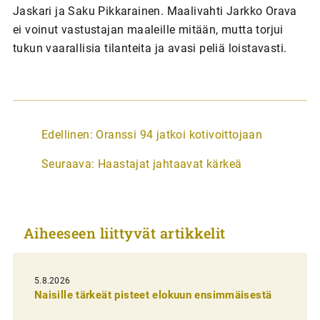
Jaskari ja Saku Pikkarainen. Maalivahti Jarkko Orava
ei voinut vastustajan maaleille mitään, mutta torjui
tukun vaarallisia tilanteita ja avasi peliä loistavasti.
A
Edellinen:
Oranssi 94 jatkoi kotivoittojaan
r
Seuraava:
Haastajat jahtaavat kärkeä
t
i
k
Aiheeseen liittyvät artikkelit
k
e
l
5.8.2026
Naisille tärkeät pisteet elokuun ensimmäisestä
i