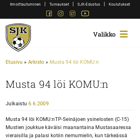
Siirry
|
|
|
Ilmoittautuminen
Turnaukset
SJK-Edustus
Koulutukset
sisältöön
Facebook
Instagram
Twitter
Youtube
Sjk-
Juniorit
Etusivu
»
Arkisto
»
Musta 94 löi KOMU:n
Musta 94 löi KOMU:n
Julkaistu
6.6.2009
Musta 94 löi KOMU:nTP-Seinäjoen ysinelosten (C-15)
Mustien joukkue käväisi maanantaina Mustasaaressa
vieraisilla ja palasi kotiin riemumielin, kun tärkeässä