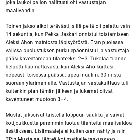
joka laukoi pallon hallitusti ohi vastustajan
maalivahdin.
Toinen jakso alkoi terävästi, sillä peliä oli pelattu vain
14 sekuntia, kun Pekka Jaskari onnistui toistamiseen
Aleksi Ahon mainiosta läpisyötöstä. Erän puolessa
välissä puolustuksen purku epäonnistui ja vastustaja
pääsi kaventamaan tilanteeksi 2–3. Tukalaa tilanne
helpotti huomattavasti, kun Aleksi Aho kuittasi
nopeasti toisessa päässä: upea maali n. 30 m:stä
suoraan yläriman alle. Vastustajan vastakuittaus tuli
kuitenkin pian tämän jälkeen ja lukemat olivat
kaventuneet muotoon 3–4.
Mustat jaksoivat taistella loppuun saakka ja saivat
kotijoukkuetta paremmin luotua tilanteita maalisaldoa
lisätäkseen. Lisämaaleja ei kuitenkaan nähty ja niin
TP:n Musta sai lähteä kotimatkalle taskussaan