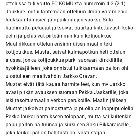
ottelussa tuli voitto FC KOMU:sta numeroin 4-3 (2-1).
Joukkue joutui lähtemään otteluun ilman varamiehiä
loukkaantumisien ja rippikoulujen vuoksi. Siitä
huolimatta pelaajat jaksoivat puurtaa kiitettävästi koko
pelin ja pelasivat pirteämmin kuin kotijoukkue.
Maalirikkaan ottelun ensimmäisen maalin teki
kotijoukkue. Mustat saivat kulmapotkun heti ottelun
alussa, jonka kotijoukkue purki suoraan kärkkäälle
hyökkääjälleen, joka onnistui tuikkaamaan pallon ohi
ulostulleen maalivahdin Jarkko Oravan.
Mustat eivät tätä kauaa harmitelleet, kun mv Jarkko
avasi pitkän avauksen suoraan Pekka Jaskarille, joka
iski tasoitusmaalin verkon perukoille. Maalin jälkeen
Mustat jatkoivat painostusta ja puoliajan loppupuolella
Pekka laukoi harmikseen tolppaan, mutta sai kuitenkin
paluupallon haltuunsa ja siirsi sen Saku Pikkaraiselle,
joka laukoi pallon hallitusti ohi vastustajan