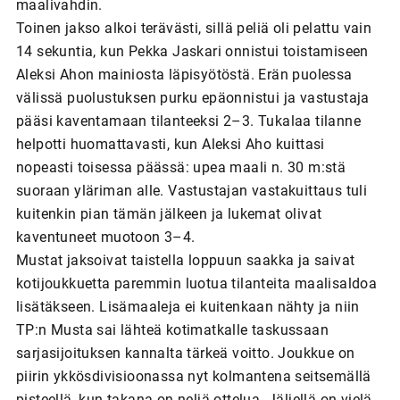
maalivahdin.
Toinen jakso alkoi terävästi, sillä peliä oli pelattu vain
14 sekuntia, kun Pekka Jaskari onnistui toistamiseen
Aleksi Ahon mainiosta läpisyötöstä. Erän puolessa
välissä puolustuksen purku epäonnistui ja vastustaja
pääsi kaventamaan tilanteeksi 2–3. Tukalaa tilanne
helpotti huomattavasti, kun Aleksi Aho kuittasi
nopeasti toisessa päässä: upea maali n. 30 m:stä
suoraan yläriman alle. Vastustajan vastakuittaus tuli
kuitenkin pian tämän jälkeen ja lukemat olivat
kaventuneet muotoon 3–4.
Mustat jaksoivat taistella loppuun saakka ja saivat
kotijoukkuetta paremmin luotua tilanteita maalisaldoa
lisätäkseen. Lisämaaleja ei kuitenkaan nähty ja niin
TP:n Musta sai lähteä kotimatkalle taskussaan
sarjasijoituksen kannalta tärkeä voitto. Joukkue on
piirin ykkösdivisioonassa nyt kolmantena seitsemällä
pisteellä, kun takana on neljä ottelua. Jäljellä on vielä