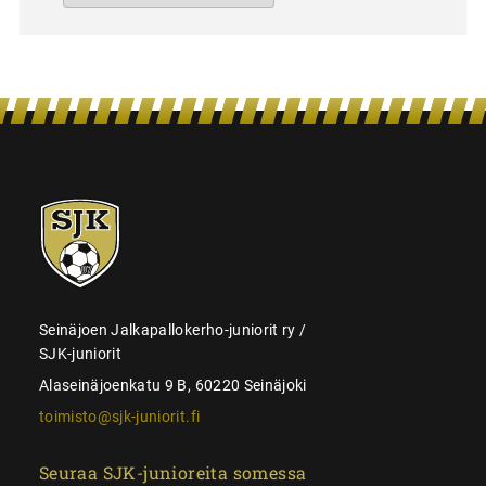
SJK-
juniorit
Seinäjoen Jalkapallokerho-juniorit ry /
SJK-juniorit
Alaseinäjoenkatu 9 B, 60220 Seinäjoki
toimisto@sjk-juniorit.fi
Seuraa SJK-junioreita somessa