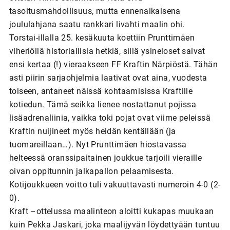
tasoitusmahdollisuus, mutta ennenaikaisena
joululahjana saatu rankkari livahti maalin ohi.
Torstai-illalla 25. kesäkuuta koettiin Prunttimäen
viheriöllä historiallisia hetkiä, sillä ysineloset saivat
ensi kertaa (!) vieraakseen FF Kraftin Närpiöstä. Tähän
asti piirin sarjaohjelmia laativat ovat aina, vuodesta
toiseen, antaneet näissä kohtaamisissa Kraftille
kotiedun. Tämä seikka lienee nostattanut pojissa
lisäadrenaliinia, vaikka toki pojat ovat viime peleissä
Kraftin nuijineet myös heidän kentällään (ja
tuomareillaan…). Nyt Prunttimäen hiostavassa
helteessä oranssipaitainen joukkue tarjoili vieraille
oivan oppitunnin jalkapallon pelaamisesta.
Kotijoukkueen voitto tuli vakuuttavasti numeroin 4-0 (2-
0).
Kraft –ottelussa maalinteon aloitti kukapas muukaan
kuin Pekka Jaskari, joka maalijyvän löydettyään tuntuu