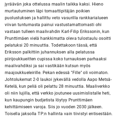
jyräävän joka ottelussa maalin taikka kaksi. Hieno
murtautuminen läpi tomaattipitäjän poikien
puolustuksen ja hallittu veto vasurilla rankkarialueen
viivan tuntumasta painui vastustamattomasti ohi
vastaan tulleen maalivahdin Karl-Filip Erikssonin, kun
Prunttimäen vielä hankkimatta oleva tulostaulu osoitti
pelatuksi 20 minuuttia. Todettakoon tässä, että
Eriksson palkittiin juhannuksen alla pelatussa
piirijoukkueitten cupissa koko turnauksen parhaaksi
maalivahdiksi ja sai vastikään kutsun myös
maajoukkueleirille. Pekan edessä "Fille" oli voimaton.
Johtolukemat 2-0 laukoi jykevällä vedolla Aapo Metsä-
Ketelä, kun peliä oli pelattu 28 minuuttia. Maaliverkko
oli niin lujilla, että verkko joutunee uusimislistalle heti,
kun kaupungin budjetista löytyy Prunttimäen
kehittämiseen varoja. Siis jo vuoden 2030 jälkeen.
Toisella jaksolla TP:n hallinta vain tiivistyi entisestään.