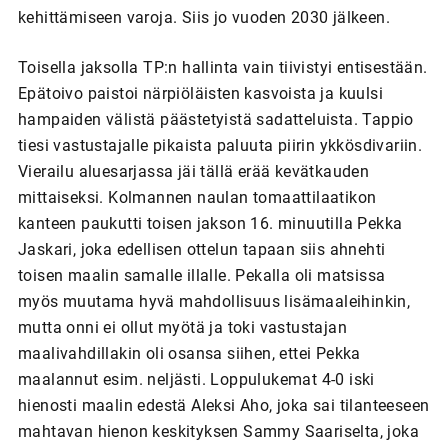
kehittämiseen varoja. Siis jo vuoden 2030 jälkeen.
Toisella jaksolla TP:n hallinta vain tiivistyi entisestään.
Epätoivo paistoi närpiöläisten kasvoista ja kuulsi
hampaiden välistä päästetyistä sadatteluista. Tappio
tiesi vastustajalle pikaista paluuta piirin ykkösdivariin.
Vierailu aluesarjassa jäi tällä erää kevätkauden
mittaiseksi. Kolmannen naulan tomaattilaatikon
kanteen paukutti toisen jakson 16. minuutilla Pekka
Jaskari, joka edellisen ottelun tapaan siis ahnehti
toisen maalin samalle illalle. Pekalla oli matsissa
myös muutama hyvä mahdollisuus lisämaaleihinkin,
mutta onni ei ollut myötä ja toki vastustajan
maalivahdillakin oli osansa siihen, ettei Pekka
maalannut esim. neljästi. Loppulukemat 4-0 iski
hienosti maalin edestä Aleksi Aho, joka sai tilanteeseen
mahtavan hienon keskityksen Sammy Saariselta, joka