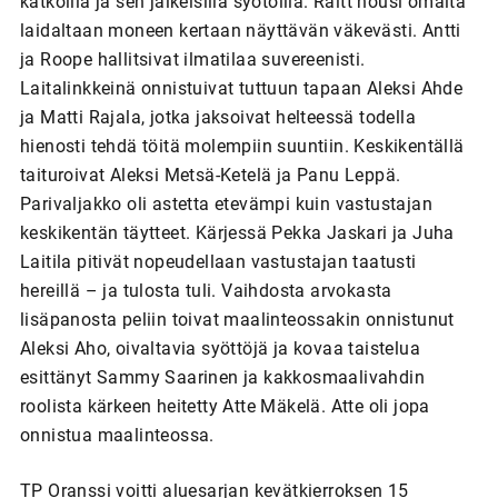
katkoilla ja sen jälkeisillä syötöillä. Raitt nousi omalta
laidaltaan moneen kertaan näyttävän väkevästi. Antti
ja Roope hallitsivat ilmatilaa suvereenisti.
Laitalinkkeinä onnistuivat tuttuun tapaan Aleksi Ahde
ja Matti Rajala, jotka jaksoivat helteessä todella
hienosti tehdä töitä molempiin suuntiin. Keskikentällä
taituroivat Aleksi Metsä-Ketelä ja Panu Leppä.
Parivaljakko oli astetta etevämpi kuin vastustajan
keskikentän täytteet. Kärjessä Pekka Jaskari ja Juha
Laitila pitivät nopeudellaan vastustajan taatusti
hereillä – ja tulosta tuli. Vaihdosta arvokasta
lisäpanosta peliin toivat maalinteossakin onnistunut
Aleksi Aho, oivaltavia syöttöjä ja kovaa taistelua
esittänyt Sammy Saarinen ja kakkosmaalivahdin
roolista kärkeen heitetty Atte Mäkelä. Atte oli jopa
onnistua maalinteossa.
TP Oranssi voitti aluesarjan kevätkierroksen 15