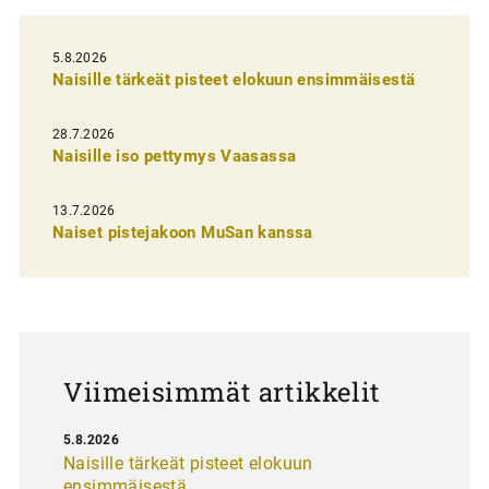
e
l
5.8.2026
Naisille tärkeät pisteet elokuun ensimmäisestä
i
e
28.7.2026
n
Naisille iso pettymys Vaasassa
s
13.7.2026
e
Naiset pistejakoon MuSan kanssa
l
a
u
s
Viimeisimmät artikkelit
5.8.2026
Naisille tärkeät pisteet elokuun
ensimmäisestä