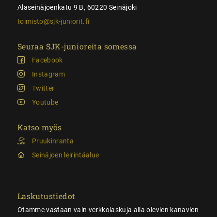
Alaseinäjoenkatu 9 B, 60220 Seinäjoki
toimisto@sjk-juniorit.fi
Seuraa SJK-junioreita somessa
Facebook
Instagram
Twitter
Youtube
Katso myös
Pruukinranta
Seinäjoen leirintäalue
Laskutustiedot
Otamme vastaan vain verkkolaskuja alla olevien kanavien