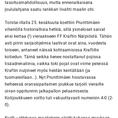
tasoitusmahdollisuus, mutta ennenaikaisena
joululahjana saatu rankkari livahti maalin ohi.
Torstai-illalla 25. kesäkuuta koettiin Prunttimäen
viheriöllä historiallisia hetkiä, sillä ysineloset saivat
ensi kertaa (!) vieraakseen FF Kraftin Närpiöstä. Tähän
asti piirin sarjaohjelmia laativat ovat aina, vuodesta
toiseen, antaneet näissä kohtaamisissa Kraftille
kotiedun. Tämä seikka lienee nostattanut pojissa
lisäadrenaliinia, vaikka toki pojat ovat viime peleissä
Kraftin nuijineet myös heidän kentällään (ja
tuomareillaan…). Nyt Prunttimäen hiostavassa
helteessä oranssipaitainen joukkue tarjoili vieraille
oivan oppitunnin jalkapallon pelaamisesta.
Kotijoukkueen voitto tuli vakuuttavasti numeroin 4-0 (2-
0).
Kraft –ottelussa maalinteon aloitti kukapas muukaan