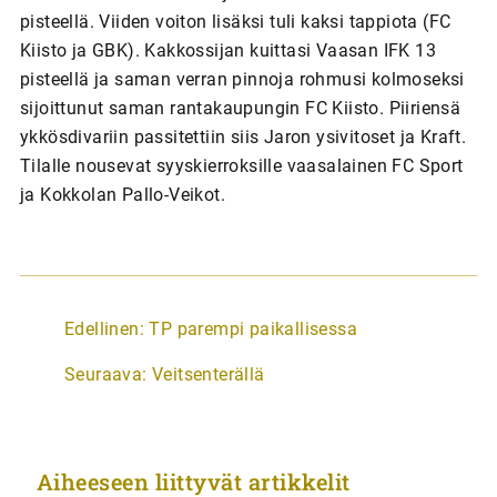
pisteellä. Viiden voiton lisäksi tuli kaksi tappiota (FC
Kiisto ja GBK). Kakkossijan kuittasi Vaasan IFK 13
pisteellä ja saman verran pinnoja rohmusi kolmoseksi
sijoittunut saman rantakaupungin FC Kiisto. Piiriensä
ykkösdivariin passitettiin siis Jaron ysivitoset ja Kraft.
Tilalle nousevat syyskierroksille vaasalainen FC Sport
ja Kokkolan Pallo-Veikot.
A
Edellinen:
TP parempi paikallisessa
r
Seuraava:
Veitsenterällä
t
i
k
Aiheeseen liittyvät artikkelit
k