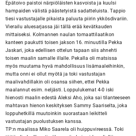
Epätoivo paistoi närpiöläisten kasvoista ja kuulsi
hampaiden välistä päästetyistä sadatteluista. Tappio
tiesi vastustajalle pikaista paluuta piirin ykkösdivariin.
Vierailu aluesarjassa jäi tällä erää kevätkauden
mittaiseksi. Kolmannen naulan tomaattilaatikon
kanteen paukutti toisen jakson 16. minuutilla Pekka
Jaskari, joka edellisen ottelun tapaan siis ahnehti
toisen maalin samalle illalle. Pekalla oli matsissa
myös muutama hyvä mahdollisuus lisämaaleihinkin,
mutta onni ei ollut myötä ja toki vastustajan
maalivahdillakin oli osansa siihen, ettei Pekka
maalannut esim. neljästi. Loppulukemat 4-0 iski
hienosti maalin edestä Aleksi Aho, joka sai tilanteeseen
mahtavan hienon keskityksen Sammy Saariselta, joka
loppuhetkillä muutoinkin suorastaan leikitteli
vastustajan puolustuksen kanssa.
TP:n maalissa Miko Saarela oli huippuvireessä. Toki