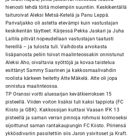
hienosti tehdä töitä molempiin suuntiin. Keskikentällä
taituroivat Aleksi Metsä-Ketelä ja Panu Leppä.
Parivaljakko oli astetta etevämpi kuin vastustajan
keskikentän täytteet. Kärjessä Pekka Jaskari ja Juha
Laitila pitivät nopeudellaan vastustajan taatusti
hereillä – ja tulosta tuli. Vaihdosta arvokasta
lisäpanosta peliin toivat maalinteossakin onnistunut
Aleksi Aho, oivaltavia syöttöjä ja kovaa taistelua
esittänyt Sammy Saarinen ja kakkosmaalivahdin
roolista kärkeen heitetty Atte Mäkelä. Atte oli jopa
onnistua maalinteossa.
TP Oranssi voitti aluesarjan kevätkierroksen 15
pisteellä. Viiden voiton lisäksi tuli kaksi tappiota (FC
Kiisto ja GBK). Kakkossijan kuittasi Vaasan IFK 13
pisteellä ja saman verran pinnoja rohmusi kolmoseksi
sijoittunut saman rantakaupungin FC Kiisto. Piiriensä
ykkösdivariin passitettiin siis Jaron ysivitoset ja Kraft.