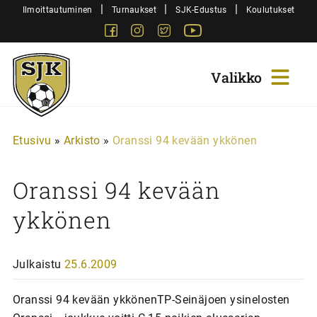
Siirry
|
|
|
Ilmoittautuminen
Turnaukset
SJK-Edustus
Koulutukset
sisältöön
Facebook
Instagram
Twitter
Youtube
Sjk-
Juniorit
Etusivu
»
Arkisto
»
Oranssi 94 kevään ykkönen
Oranssi 94 kevään
ykkönen
Julkaistu
25.6.2009
Oranssi 94 kevään ykkönenTP-Seinäjoen ysinelosten