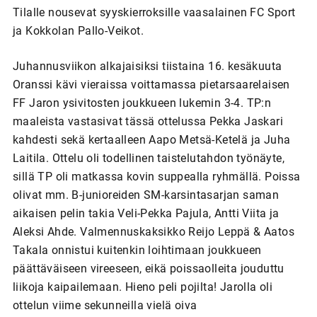
Tilalle nousevat syyskierroksille vaasalainen FC Sport
ja Kokkolan Pallo-Veikot.
Juhannusviikon alkajaisiksi tiistaina 16. kesäkuuta
Oranssi kävi vieraissa voittamassa pietarsaarelaisen
FF Jaron ysivitosten joukkueen lukemin 3-4. TP:n
maaleista vastasivat tässä ottelussa Pekka Jaskari
kahdesti sekä kertaalleen Aapo Metsä-Ketelä ja Juha
Laitila. Ottelu oli todellinen taistelutahdon työnäyte,
sillä TP oli matkassa kovin suppealla ryhmällä. Poissa
olivat mm. B-junioreiden SM-karsintasarjan saman
aikaisen pelin takia Veli-Pekka Pajula, Antti Viita ja
Aleksi Ahde. Valmennuskaksikko Reijo Leppä & Aatos
Takala onnistui kuitenkin loihtimaan joukkueen
päättäväiseen vireeseen, eikä poissaolleita jouduttu
liikoja kaipailemaan. Hieno peli pojilta! Jarolla oli
ottelun viime sekunneilla vielä oiva