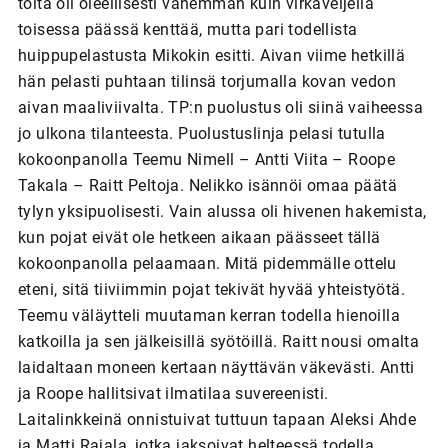
töitä oli oleellisesti vähemmän kuin virkaveljellä
toisessa päässä kenttää, mutta pari todellista
huippupelastusta Mikokin esitti. Aivan viime hetkillä
hän pelasti puhtaan tilinsä torjumalla kovan vedon
aivan maaliviivalta. TP:n puolustus oli siinä vaiheessa
jo ulkona tilanteesta. Puolustuslinja pelasi tutulla
kokoonpanolla Teemu Nimell – Antti Viita – Roope
Takala – Raitt Peltoja. Nelikko isännöi omaa päätä
tylyn yksipuolisesti. Vain alussa oli hivenen hakemista,
kun pojat eivät ole hetkeen aikaan päässeet tällä
kokoonpanolla pelaamaan. Mitä pidemmälle ottelu
eteni, sitä tiiviimmin pojat tekivät hyvää yhteistyötä.
Teemu väläytteli muutaman kerran todella hienoilla
katkoilla ja sen jälkeisillä syötöillä. Raitt nousi omalta
laidaltaan moneen kertaan näyttävän väkevästi. Antti
ja Roope hallitsivat ilmatilaa suvereenisti.
Laitalinkkeinä onnistuivat tuttuun tapaan Aleksi Ahde
ja Matti Rajala, jotka jaksoivat helteessä todella