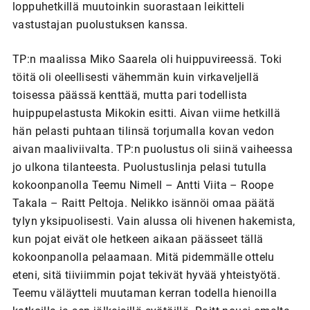
loppuhetkillä muutoinkin suorastaan leikitteli
vastustajan puolustuksen kanssa.
TP:n maalissa Miko Saarela oli huippuvireessä. Toki
töitä oli oleellisesti vähemmän kuin virkaveljellä
toisessa päässä kenttää, mutta pari todellista
huippupelastusta Mikokin esitti. Aivan viime hetkillä
hän pelasti puhtaan tilinsä torjumalla kovan vedon
aivan maaliviivalta. TP:n puolustus oli siinä vaiheessa
jo ulkona tilanteesta. Puolustuslinja pelasi tutulla
kokoonpanolla Teemu Nimell – Antti Viita – Roope
Takala – Raitt Peltoja. Nelikko isännöi omaa päätä
tylyn yksipuolisesti. Vain alussa oli hivenen hakemista,
kun pojat eivät ole hetkeen aikaan päässeet tällä
kokoonpanolla pelaamaan. Mitä pidemmälle ottelu
eteni, sitä tiiviimmin pojat tekivät hyvää yhteistyötä.
Teemu väläytteli muutaman kerran todella hienoilla