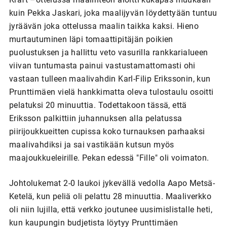
kuin Pekka Jaskari, joka maalijyvän löydettyään tuntuu
jyräävän joka ottelussa maalin taikka kaksi. Hieno
murtautuminen läpi tomaattipitäjän poikien
puolustuksen ja hallittu veto vasurilla rankkarialueen
viivan tuntumasta painui vastustamattomasti ohi
vastaan tulleen maalivahdin Karl-Filip Erikssonin, kun
Prunttimäen vielä hankkimatta oleva tulostaulu osoitti
pelatuksi 20 minuuttia. Todettakoon tässä, että
Eriksson palkittiin juhannuksen alla pelatussa
piirijoukkueitten cupissa koko turnauksen parhaaksi
maalivahdiksi ja sai vastikään kutsun myös
maajoukkueleirille. Pekan edessä "Fille" oli voimaton.
Johtolukemat 2-0 laukoi jykevällä vedolla Aapo Metsä-
Ketelä, kun peliä oli pelattu 28 minuuttia. Maaliverkko
oli niin lujilla, että verkko joutunee uusimislistalle heti,
kun kaupungin budjetista löytyy Prunttimäen