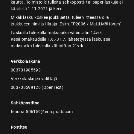
kautta. Toimistolle tulleita sähköposti- tai paperilaskuja ei
käsitellä 1.11.2021 jälkeen.
Mikäli lasku koskee joukkuetta, tulee viitteessä olla
joukkueen nimi ja tilaaja. Esim. ”P2006 / Matti Möttönen”
Laskuilla tulee olla maksuaika vähintään 14vrk.
Kesälomakaudella 1.6.-31.7. lähetetyissä laskuissa
maksuaika tulee olla vähintään 21vrk.
Verkkolaskuna
003701985593
Verkkolaskujen välittäjä
003708599126 (OpenText)
Sähköpostitse
fennoa.506159@erin.posti.com
Postitse