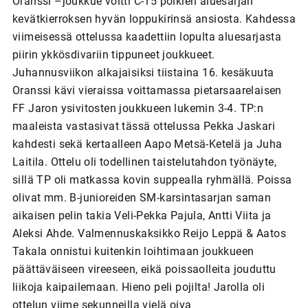
Oranssi –joukkue voitti C-15 poikien aluesarjan
kevätkierroksen hyvän loppukirinsä ansiosta. Kahdessa
viimeisessä ottelussa kaadettiin lopulta aluesarjasta
piirin ykkösdivariin tippuneet joukkueet.
Juhannusviikon alkajaisiksi tiistaina 16. kesäkuuta
Oranssi kävi vieraissa voittamassa pietarsaarelaisen
FF Jaron ysivitosten joukkueen lukemin 3-4. TP:n
maaleista vastasivat tässä ottelussa Pekka Jaskari
kahdesti sekä kertaalleen Aapo Metsä-Ketelä ja Juha
Laitila. Ottelu oli todellinen taistelutahdon työnäyte,
sillä TP oli matkassa kovin suppealla ryhmällä. Poissa
olivat mm. B-junioreiden SM-karsintasarjan saman
aikaisen pelin takia Veli-Pekka Pajula, Antti Viita ja
Aleksi Ahde. Valmennuskaksikko Reijo Leppä & Aatos
Takala onnistui kuitenkin loihtimaan joukkueen
päättäväiseen vireeseen, eikä poissaolleita jouduttu
liikoja kaipailemaan. Hieno peli pojilta! Jarolla oli
ottelun viime sekunneilla vielä oiva