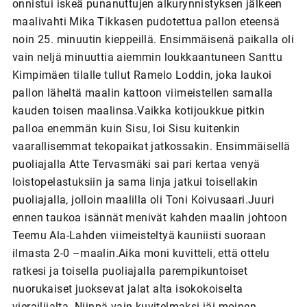
onnistui iskeä punanuttujen alkurynnistyksen jälkeen
maalivahti Mika Tikkasen pudotettua pallon eteensä
noin 25. minuutin kieppeillä. Ensimmäisenä paikalla oli
vain neljä minuuttia aiemmin loukkaantuneen Santtu
Kimpimäen tilalle tullut Ramelo Loddin, joka laukoi
pallon läheltä maalin kattoon viimeistellen samalla
kauden toisen maalinsa.Vaikka kotijoukkue pitkin
palloa enemmän kuin Sisu, loi Sisu kuitenkin
vaarallisemmat tekopaikat jatkossakin. Ensimmäisellä
puoliajalla Atte Tervasmäki sai pari kertaa venyä
loistopelastuksiin ja sama linja jatkui toisellakin
puoliajalla, jolloin maalilla oli Toni Koivusaari.Juuri
ennen taukoa isännät menivät kahden maalin johtoon
Teemu Ala-Lahden viimeisteltyä kauniisti suoraan
ilmasta 2-0 –maalin.Aika moni kuvitteli, että ottelu
ratkesi ja toisella puoliajalla parempikuntoiset
nuorukaiset juoksevat jalat alta isokokoiselta
vierailijalta. Niinpä vain kuvitelmaksi jäi moinen