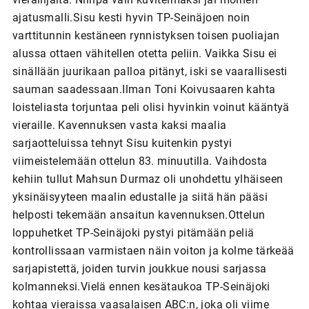
ajatusmalli.Sisu kesti hyvin TP-Seinäjoen noin
varttitunnin kestäneen rynnistyksen toisen puoliajan
alussa ottaen vähitellen otetta peliin. Vaikka Sisu ei
sinällään juurikaan palloa pitänyt, iski se vaarallisesti
sauman saadessaan.Ilman Toni Koivusaaren kahta
loisteliasta torjuntaa peli olisi hyvinkin voinut kääntyä
vieraille. Kavennuksen vasta kaksi maalia
sarjaotteluissa tehnyt Sisu kuitenkin pystyi
viimeistelemään ottelun 83. minuutilla. Vaihdosta
kehiin tullut Mahsun Durmaz oli unohdettu ylhäiseen
yksinäisyyteen maalin edustalle ja siitä hän pääsi
helposti tekemään ansaitun kavennuksen.Ottelun
loppuhetket TP-Seinäjoki pystyi pitämään peliä
kontrollissaan varmistaen näin voiton ja kolme tärkeää
sarjapistettä, joiden turvin joukkue nousi sarjassa
kolmanneksi.Vielä ennen kesätaukoa TP-Seinäjoki
kohtaa vieraissa vaasalaisen ABC:n, joka oli viime