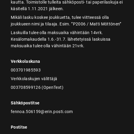
kautta. Toimistolle tulleita sähköposti- tai paperilaskuja ei
käsitellä 1.11.2021 jälkeen.
Mikäli lasku koskee joukkuetta, tulee viitteessä olla
joukkueen nimi ja tilaaja. Esim. ”P2006 / Matti Möttönen”
Laskuilla tulee olla maksuaika vähintään 14vrk.
Kesälomakaudella 1.6.-31.7. lähetetyissä laskuissa
maksuaika tulee olla vähintään 21vrk.
Verkkolaskuna
003701985593
Verkkolaskujen välittäjä
003708599126 (OpenText)
Sähköpostitse
fennoa.506159@erin.posti.com
Postitse