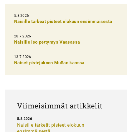
e
l
5.8.2026
Naisille tärkeät pisteet elokuun ensimmäisestä
i
e
28.7.2026
n
Naisille iso pettymys Vaasassa
s
13.7.2026
e
Naiset pistejakoon MuSan kanssa
l
a
u
s
Viimeisimmät artikkelit
5.8.2026
Naisille tärkeät pisteet elokuun
ensimmäisestä