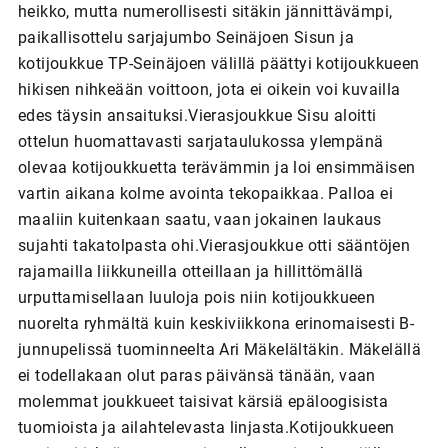
heikko, mutta numerollisesti sitäkin jännittävämpi,
paikallisottelu sarjajumbo Seinäjoen Sisun ja
kotijoukkue TP-Seinäjoen välillä päättyi kotijoukkueen
hikisen nihkeään voittoon, jota ei oikein voi kuvailla
edes täysin ansaituksi.Vierasjoukkue Sisu aloitti
ottelun huomattavasti sarjataulukossa ylempänä
olevaa kotijoukkuetta terävämmin ja loi ensimmäisen
vartin aikana kolme avointa tekopaikkaa. Palloa ei
maaliin kuitenkaan saatu, vaan jokainen laukaus
sujahti takatolpasta ohi.Vierasjoukkue otti sääntöjen
rajamailla liikkuneilla otteillaan ja hillittömällä
urputtamisellaan luuloja pois niin kotijoukkueen
nuorelta ryhmältä kuin keskiviikkona erinomaisesti B-
junnupelissä tuominneelta Ari Mäkelältäkin. Mäkelällä
ei todellakaan olut paras päivänsä tänään, vaan
molemmat joukkueet taisivat kärsiä epäloogisista
tuomioista ja ailahtelevasta linjasta.Kotijoukkueen