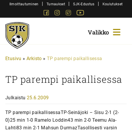
Siirry
|
|
|
Ilmoittautuminen
Turnaukset
SJK-Edustus
Koulutukset
sisältöön
Facebook
Instagram
Twitter
Youtube
Sjk-
Juniorit
Etusivu
»
Arkisto
»
TP parempi paikallisessa
TP parempi paikallisessa
Julkaistu
25.6.2009
TP parempi paikallisessaTP-Seinäjoki – Sisu 2-1 (2-
0)25 min 1-0 Ramelo Loddin43 min 2-0 Teemu Ala-
Lahti83 min 2-1 Mahsun DurmazTasollisesti varsin