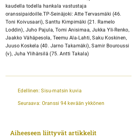
kaudella todella hankala vastustaja
oranssipaidoille.TP-Seinäjoki: Atte Tervasmäki (46.
Toni Koivusaari), Santtu Kimpimäki (21. Ramelo
Loddin), Juho Pajula, Tomi Anisimaa, Jukka Yli-Renko,
Jaakko Vähäpesola, Teemu Ala-Lahti, Saku Koskinen,
Juuso Koskela (40. Jarno Takamäki), Samir Bouroussi
(v), Juha Ylihärsilä (75. Antti Takala)
A
Edellinen:
Sisu-matsin kuvia
r
Seuraava:
Oranssi 94 kevään ykkönen
t
i
k
Aiheeseen liittyvät artikkelit
k