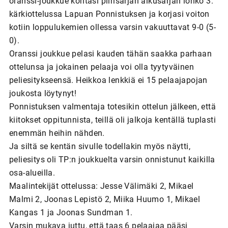
oranssi-joukkue kohtasi piirisarjan alkusarjan lohko 3.
kärkiottelussa Lapuan Ponnistuksen ja korjasi voiton
kotiin loppulukemien ollessa varsin vakuuttavat 9-0 (5-
0).
Oranssi joukkue pelasi kauden tähän saakka parhaan
ottelunsa ja jokainen pelaaja voi olla tyytyväinen
peliesitykseensä. Heikkoa lenkkiä ei 15 pelaajapojan
joukosta löytynyt!
Ponnistuksen valmentaja totesikin ottelun jälkeen, että
kiitokset oppitunnista, teillä oli jalkoja kentällä tuplasti
enemmän heihin nähden.
Ja siltä se kentän sivulle todellakin myös näytti,
peliesitys oli TP:n joukkuelta varsin onnistunut kaikilla
osa-alueilla.
Maalintekijät ottelussa: Jesse Välimäki 2, Mikael
Malmi 2, Joonas Lepistö 2, Miika Huumo 1, Mikael
Kangas 1 ja Joonas Sundman 1.
Varsin mukava juttu, että taas 6 pelaajaa pääsi