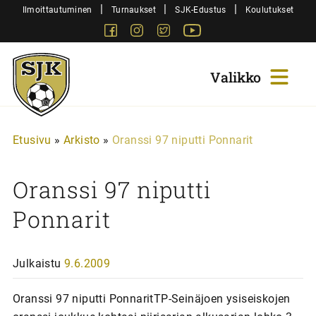
Siirry
|
|
|
Ilmoittautuminen
Turnaukset
SJK-Edustus
Koulutukset
sisältöön
Facebook
Instagram
Twitter
Youtube
Sjk-
Juniorit
Etusivu
»
Arkisto
»
Oranssi 97 niputti Ponnarit
Oranssi 97 niputti
Ponnarit
Julkaistu
9.6.2009
Oranssi 97 niputti PonnaritTP-Seinäjoen ysiseiskojen