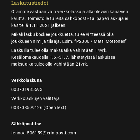
Laskutustiedot
Otamme vastaan vain verkkolaskuja alla olevien kanavien
kautta. Toimistolle tulleita sähköposti- tai paperilaskuja ei
käsitellä 1.11.2021 jälkeen.
Mikäli lasku koskee joukkuetta, tulee viitteessä olla
joukkueen nimi ja tilaaja. Esim. ”P2006 / Matti Möttönen”
Laskuilla tulee olla maksuaika vähintään 14vrk.
Kesälomakaudella 1.6.-31.7. lähetetyissä laskuissa
maksuaika tulee olla vähintään 21vrk.
Verkkolaskuna
003701985593
Verkkolaskujen välittäjä
003708599126 (OpenText)
Sähköpostitse
fennoa.506159@erin.posti.com