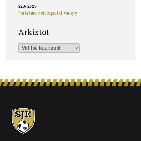
22.6.2026
Naisten voittoputki venyy
Arkistot
Arkistot
SJK-
juniorit