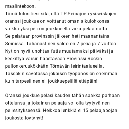
maalintekoon.
Tämä tulos tiesi sitä, että TP-Seinäjoen ysiseiskojen
oranssi joukkue on voittanut oman alkulohkonsa,
vaikka yksi peli on joukkueella vielä pelaamatta.
Se pelataan provinssin jälkeen heti maanantaina
Soinissa. Tähänastinen saldo on 7 peliä ja 7 voittoa.
Nyt on hyvä unohtaa futis muutamaksi päiväksi ja
keskittyä varsin haastavaan Provinssi-Rockin
pullonkeruukökkään Törnävän leirintäalueella.
Tässäkin savotassa jokaisen työpanos on enemmän
kuin tarpeellinen eli joukkuepelillä etiäpäin!
Oranssi joukkue pelasi kauden tähän saakka parhaan
ottelunsa ja jokainen pelaaja voi olla tyytyväinen
peliesitykseensä. Heikkoa lenkkiä ei 15 pelaajapojan
joukosta löytynyt!