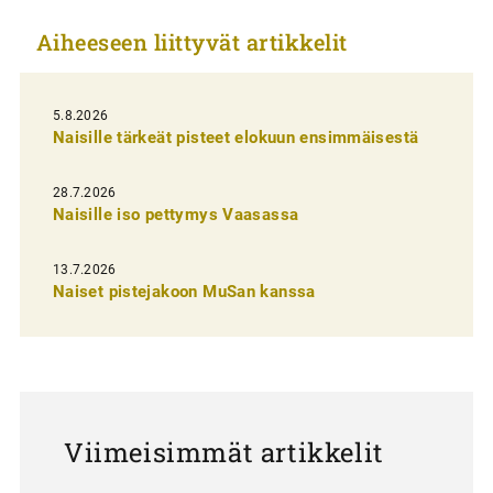
k
Aiheeseen liittyvät artikkelit
k
e
l
5.8.2026
Naisille tärkeät pisteet elokuun ensimmäisestä
i
e
28.7.2026
n
Naisille iso pettymys Vaasassa
s
13.7.2026
e
Naiset pistejakoon MuSan kanssa
l
a
u
s
Viimeisimmät artikkelit