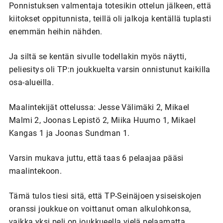
Ponnistuksen valmentaja totesikin ottelun jälkeen, että
kiitokset oppitunnista, teillä oli jalkoja kentällä tuplasti
enemmän heihin nähden.
Ja siltä se kentän sivulle todellakin myös näytti,
peliesitys oli TP:n joukkuelta varsin onnistunut kaikilla
osa-alueilla.
Maalintekijät ottelussa: Jesse Välimäki 2, Mikael
Malmi 2, Joonas Lepistö 2, Miika Huumo 1, Mikael
Kangas 1 ja Joonas Sundman 1.
Varsin mukava juttu, että taas 6 pelaajaa pääsi
maalintekoon.
Tämä tulos tiesi sitä, että TP-Seinäjoen ysiseiskojen
oranssi joukkue on voittanut oman alkulohkonsa,
vaikka yksi peli on joukkueella vielä pelaamatta.