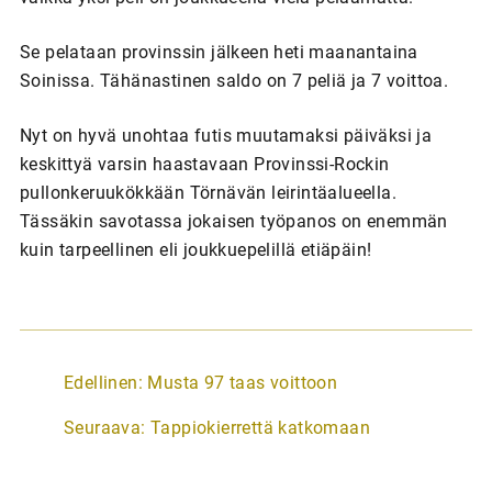
Se pelataan provinssin jälkeen heti maanantaina
Soinissa. Tähänastinen saldo on 7 peliä ja 7 voittoa.
Nyt on hyvä unohtaa futis muutamaksi päiväksi ja
keskittyä varsin haastavaan Provinssi-Rockin
pullonkeruukökkään Törnävän leirintäalueella.
Tässäkin savotassa jokaisen työpanos on enemmän
kuin tarpeellinen eli joukkuepelillä etiäpäin!
A
Edellinen:
Musta 97 taas voittoon
r
Seuraava:
Tappiokierrettä katkomaan
t
i