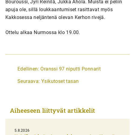
Bouroussi, Jyri Reinilä, Jukka Ahola. Muista ei peliin
apuja ole, sillä loukkaantumiset rasittavat myös
Kakkosessa neljäntenä olevan Kerhon rivejä.
Ottelu alkaa Nurmossa klo 19.00.
A
Edellinen:
Oranssi 97 niputti Ponnarit
r
Seuraava:
Ysikutoset tasan
t
i
k
Aiheeseen liittyvät artikkelit
k
e
l
5.8.2026