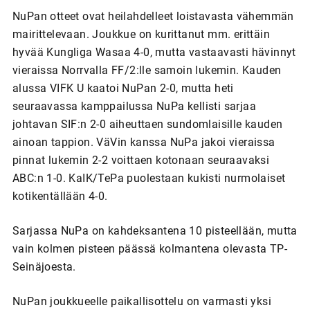
NuPan otteet ovat heilahdelleet loistavasta vähemmän
mairittelevaan. Joukkue on kurittanut mm. erittäin
hyvää Kungliga Wasaa 4-0, mutta vastaavasti hävinnyt
vieraissa Norrvalla FF/2:lle samoin lukemin. Kauden
alussa VIFK U kaatoi NuPan 2-0, mutta heti
seuraavassa kamppailussa NuPa kellisti sarjaa
johtavan SIF:n 2-0 aiheuttaen sundomlaisille kauden
ainoan tappion. VäVin kanssa NuPa jakoi vieraissa
pinnat lukemin 2-2 voittaen kotonaan seuraavaksi
ABC:n 1-0. KaIK/TePa puolestaan kukisti nurmolaiset
kotikentällään 4-0.
Sarjassa NuPa on kahdeksantena 10 pisteellään, mutta
vain kolmen pisteen päässä kolmantena olevasta TP-
Seinäjoesta.
NuPan joukkueelle paikallisottelu on varmasti yksi