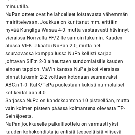
minuutilla.
NuPan otteet ovat heilahdelleet loistavasta vähemmän
mairittelevaan. Joukkue on kurittanut mm. erittäin
hyvää Kungliga Wasaa 4-0, mutta vastaavasti hävinnyt
vieraissa Norrvalla FF/2:lle samoin lukemin. Kauden
alussa VIFK U kaatoi NuPan 2-0, mutta heti
seuraavassa kamppailussa NuPa kellisti sarjaa
johtavan SIF:n 2-0 aiheuttaen sundomlaisille kauden
ainoan tappion. VäVin kanssa NuPa jakoi vieraissa
pinnat lukemin 2-2 voittaen kotonaan seuraavaksi
ABC:n 1-0. KaIK/TePa puolestaan kukisti nurmolaiset
kotikentällään 4-0.
Sarjassa NuPa on kahdeksantena 10 pisteellään, mutta
vain kolmen pisteen päässä kolmantena olevasta TP-
Seinäjoesta.
NuPan joukkueelle paikallisottelu on varmasti yksi
kauden kohokohdista ja entisiä teepeeläisiä vilisevä