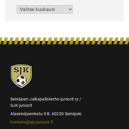
Arkistot
SJK-
juniorit
Seinäjoen Jalkapallokerho-juniorit ry /
SJK-juniorit
Alaseinäjoenkatu 9 B, 60220 Seinäjoki
toimisto@sjk-juniorit.fi