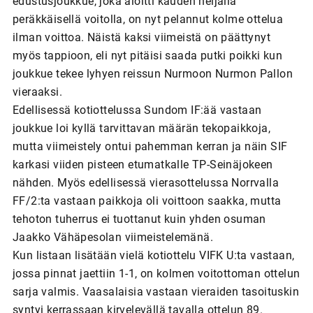
edustusjoukkue, joka aloitti kauden neljällä
peräkkäisellä voitolla, on nyt pelannut kolme ottelua
ilman voittoa. Näistä kaksi viimeistä on päättynyt
myös tappioon, eli nyt pitäisi saada putki poikki kun
joukkue tekee lyhyen reissun Nurmoon Nurmon Pallon
vieraaksi.
Edellisessä kotiottelussa Sundom IF:ää vastaan
joukkue loi kyllä tarvittavan määrän tekopaikkoja,
mutta viimeistely ontui pahemman kerran ja näin SIF
karkasi viiden pisteen etumatkalle TP-Seinäjokeen
nähden. Myös edellisessä vierasottelussa Norrvalla
FF/2:ta vastaan paikkoja oli voittoon saakka, mutta
tehoton tuherrus ei tuottanut kuin yhden osuman
Jaakko Vähäpesolan viimeistelemänä.
Kun listaan lisätään vielä kotiottelu VIFK U:ta vastaan,
jossa pinnat jaettiin 1-1, on kolmen voitottoman ottelun
sarja valmis. Vaasalaisia vastaan vieraiden tasoituskin
syntyi kerrassaan kirvelevällä tavalla ottelun 89.