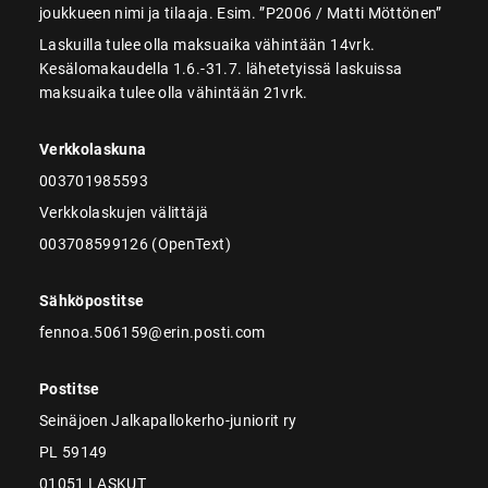
joukkueen nimi ja tilaaja. Esim. ”P2006 / Matti Möttönen”
Laskuilla tulee olla maksuaika vähintään 14vrk.
Kesälomakaudella 1.6.-31.7. lähetetyissä laskuissa
maksuaika tulee olla vähintään 21vrk.
Verkkolaskuna
003701985593
Verkkolaskujen välittäjä
003708599126 (OpenText)
Sähköpostitse
fennoa.506159@erin.posti.com
Postitse
Seinäjoen Jalkapallokerho-juniorit ry
PL 59149
01051 LASKUT