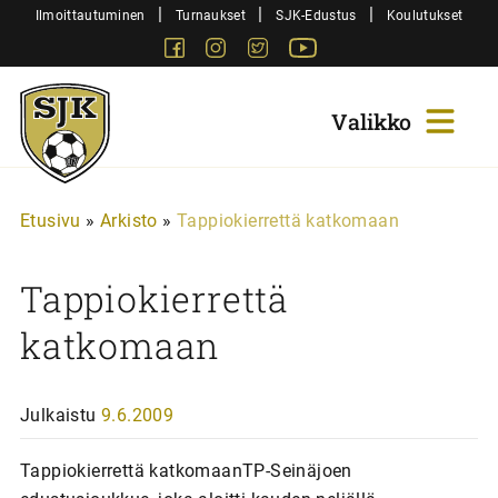
Siirry
|
|
|
Ilmoittautuminen
Turnaukset
SJK-Edustus
Koulutukset
sisältöön
Facebook
Instagram
Twitter
Youtube
Sjk-
Juniorit
Etusivu
»
Arkisto
»
Tappiokierrettä katkomaan
Tappiokierrettä
katkomaan
Julkaistu
9.6.2009
Tappiokierrettä katkomaanTP-Seinäjoen