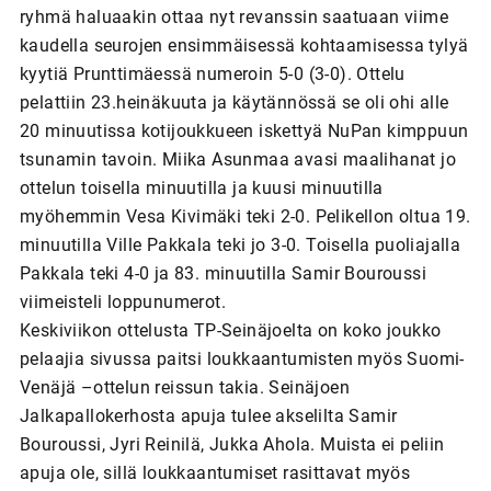
ryhmä haluaakin ottaa nyt revanssin saatuaan viime
kaudella seurojen ensimmäisessä kohtaamisessa tylyä
kyytiä Prunttimäessä numeroin 5-0 (3-0). Ottelu
pelattiin 23.heinäkuuta ja käytännössä se oli ohi alle
20 minuutissa kotijoukkueen iskettyä NuPan kimppuun
tsunamin tavoin. Miika Asunmaa avasi maalihanat jo
ottelun toisella minuutilla ja kuusi minuutilla
myöhemmin Vesa Kivimäki teki 2-0. Pelikellon oltua 19.
minuutilla Ville Pakkala teki jo 3-0. Toisella puoliajalla
Pakkala teki 4-0 ja 83. minuutilla Samir Bouroussi
viimeisteli loppunumerot.
Keskiviikon ottelusta TP-Seinäjoelta on koko joukko
pelaajia sivussa paitsi loukkaantumisten myös Suomi-
Venäjä –ottelun reissun takia. Seinäjoen
Jalkapallokerhosta apuja tulee akselilta Samir
Bouroussi, Jyri Reinilä, Jukka Ahola. Muista ei peliin
apuja ole, sillä loukkaantumiset rasittavat myös