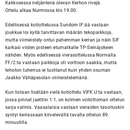
Kakkosessa neljäntenä olevan Kerhon rivejä.
Ottelu alkaa Nurmossa klo 19.00.
Edellisessä kotiottelussa Sundom IF:ää vastaan
joukkue loi kyllä tarvittavan määrän tekopaikkoja,
mutta viimeistely ontui pahemman kerran ja näin SIF
karkasi viiden pisteen etumatkalle TP-Seinäjokeen
nähden. Myös edellisessä vierasottelussa Norrvalla
FF/2:ta vastaan paikkoja oli voittoon saakka, mutta
tehoton tuherrus ei tuottanut kuin yhden osuman
Jaakko Vähäpesolan viimeistelemänä.
Kun listaan lisätään vielä kotiottelu VIFK U:ta vastaan,
jossa pinnat jaettiin 1-1, on kolmen voitottoman ottelun
sarja valmis. Vaasalaisia vastaan vieraiden tasoituskin
syntyi kerrassaan kirvelevällä tavalla ottelun 89.
minuutilla.