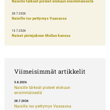
Naisille tärkeät pisteet elokuun ensimmäisestä
i
e
28.7.2026
n
Naisille iso pettymys Vaasassa
s
13.7.2026
e
Naiset pistejakoon MuSan kanssa
l
a
u
s
Viimeisimmät artikkelit
5.8.2026
Naisille tärkeät pisteet elokuun
ensimmäisestä
28.7.2026
Naisille iso pettymys Vaasassa