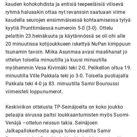
kauden kohokohdista ja entisiä teepeeläisiä vilisevä
ryhmä haluaakin ottaa nyt revanssin saatuaan viime
kaudella seurojen ensimmäisessä kohtaamisessa tylyä
kyytiä Prunttimäessä numeroin 5-0 (3-0). Ottelu
pelattiin 23.heinäkuuta ja käytännössä se oli ohi alle
20 minuutissa kotijoukkueen iskettyä NuPan kimppuun
tsunamin tavoin. Miika Asunmaa avasi maalihanat jo
ottelun toisella minuutilla ja kuusi minuutilla
myöhemmin Vesa Kivimäki teki 2-0. Pelikellon oltua 19.
minuutilla Ville Pakkala teki jo 3-0. Toisella puoliajalla
Pakkala teki 4-0 ja 83. minuutilla Samir Bouroussi
viimeisteli loppunumerot.
Keskiviikon ottelusta TP-Seinäjoelta on koko joukko
pelaajia sivussa paitsi loukkaantumisten myös Suomi-
Venäjä –ottelun reissun takia. Seinäjoen
Jalkapallokerhosta apuja tulee akselilta Samir