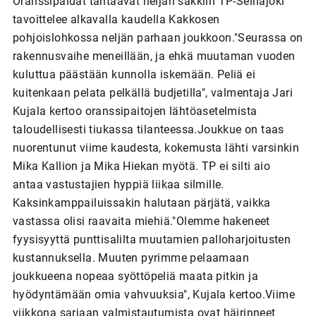
Oranssipaidat tähtäävät neljän sakkiin TP-Seinäjoki
tavoittelee alkavalla kaudella Kakkosen
pohjoislohkossa neljän parhaan joukkoon."Seurassa on
rakennusvaihe meneillään, ja ehkä muutaman vuoden
kuluttua päästään kunnolla iskemään. Peliä ei
kuitenkaan pelata pelkällä budjetilla", valmentaja Jari
Kujala kertoo oranssipaitojen lähtöasetelmista
taloudellisesti tiukassa tilanteessa.Joukkue on taas
nuorentunut viime kaudesta, kokemusta lähti varsinkin
Mika Kallion ja Mika Hiekan myötä. TP ei silti aio
antaa vastustajien hyppiä liikaa silmille.
Kaksinkamppailuissakin halutaan pärjätä, vaikka
vastassa olisi raavaita miehiä."Olemme hakeneet
fyysisyyttä punttisalilta muutamien palloharjoitusten
kustannuksella. Muuten pyrimme pelaamaan
joukkueena nopeaa syöttöpeliä maata pitkin ja
hyödyntämään omia vahvuuksia", Kujala kertoo.Viime
viikkona sarjaan valmistautumista ovat häirinneet