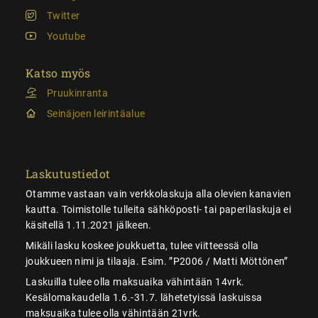
Twitter
Youtube
Katso myös
Pruukinranta
Seinäjoen leirintäalue
Laskutustiedot
Otamme vastaan vain verkkolaskuja alla olevien kanavien
kautta. Toimistolle tulleita sähköposti- tai paperilaskuja ei
käsitellä 1.11.2021 jälkeen.
Mikäli lasku koskee joukkuetta, tulee viitteessä olla
joukkueen nimi ja tilaaja. Esim. ”P2006 / Matti Möttönen”
Laskuilla tulee olla maksuaika vähintään 14vrk.
Kesälomakaudella 1.6.-31.7. lähetetyissä laskuissa
maksuaika tulee olla vähintään 21vrk.