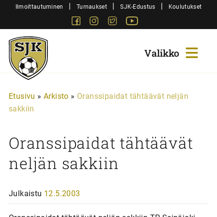
Siirry
|
|
|
Ilmoittautuminen
Turnaukset
SJK-Edustus
Koulutukset
sisältöön
Facebook
Instagram
Twitter
Youtube
Sjk-
Juniorit
Etusivu
»
Arkisto
»
Oranssipaidat tähtäävät neljän
sakkiin
Oranssipaidat tähtäävät
neljän sakkiin
Julkaistu
12.5.2003