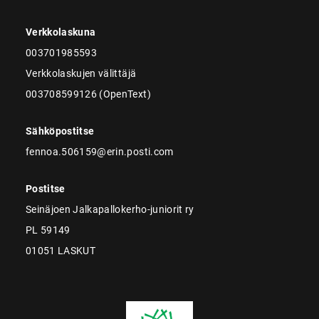
Verkkolaskuna
003701985593
Verkkolaskujen välittäjä
003708599126 (OpenText)
Sähköpostitse
fennoa.506159@erin.posti.com
Postitse
Seinäjoen Jalkapallokerho-juniorit ry
PL 59149
01051 LASKUT