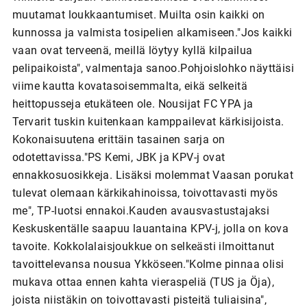
muutamat loukkaantumiset. Muilta osin kaikki on
kunnossa ja valmista tosipelien alkamiseen."Jos kaikki
vaan ovat terveenä, meillä löytyy kyllä kilpailua
pelipaikoista", valmentaja sanoo.Pohjoislohko näyttäisi
viime kautta kovatasoisemmalta, eikä selkeitä
heittopusseja etukäteen ole. Nousijat FC YPA ja
Tervarit tuskin kuitenkaan kamppailevat kärkisijoista.
Kokonaisuutena erittäin tasainen sarja on
odotettavissa."PS Kemi, JBK ja KPV-j ovat
ennakkosuosikkeja. Lisäksi molemmat Vaasan porukat
tulevat olemaan kärkikahinoissa, toivottavasti myös
me", TP-luotsi ennakoi.Kauden avausvastustajaksi
Keskuskentälle saapuu lauantaina KPV-j, jolla on kova
tavoite. Kokkolalaisjoukkue on selkeästi ilmoittanut
tavoittelevansa nousua Ykköseen."Kolme pinnaa olisi
mukava ottaa ennen kahta vieraspeliä (TUS ja Öja),
joista niistäkin on toivottavasti pisteitä tuliaisina",