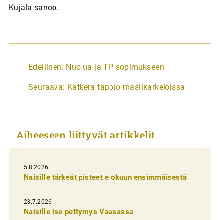
Kujala sanoo.
A
Edellinen:
Nuojua ja TP sopimukseen
r
Seuraava:
Katkera tappio maalikarkeloissa
t
i
k
Aiheeseen liittyvät artikkelit
k
e
l
5.8.2026
Naisille tärkeät pisteet elokuun ensimmäisestä
i
e
28.7.2026
n
Naisille iso pettymys Vaasassa