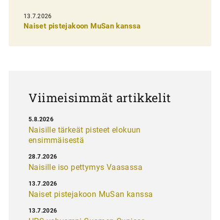
s
13.7.2026
e
Naiset pistejakoon MuSan kanssa
l
a
u
s
Viimeisimmät artikkelit
5.8.2026
Naisille tärkeät pisteet elokuun
ensimmäisestä
28.7.2026
Naisille iso pettymys Vaasassa
13.7.2026
Naiset pistejakoon MuSan kanssa
13.7.2026