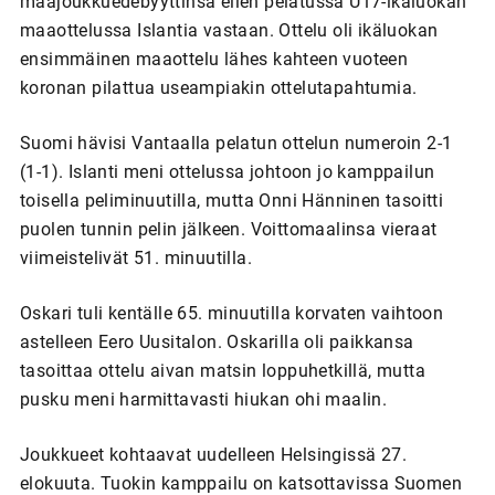
maajoukkuedebyyttinsä eilen pelatussa U17-ikäluokan
maaottelussa Islantia vastaan. Ottelu oli ikäluokan
ensimmäinen maaottelu lähes kahteen vuoteen
koronan pilattua useampiakin ottelutapahtumia.
Suomi hävisi Vantaalla pelatun ottelun numeroin 2-1
(1-1). Islanti meni ottelussa johtoon jo kamppailun
toisella peliminuutilla, mutta Onni Hänninen tasoitti
puolen tunnin pelin jälkeen. Voittomaalinsa vieraat
viimeistelivät 51. minuutilla.
Oskari tuli kentälle 65. minuutilla korvaten vaihtoon
astelleen Eero Uusitalon. Oskarilla oli paikkansa
tasoittaa ottelu aivan matsin loppuhetkillä, mutta
pusku meni harmittavasti hiukan ohi maalin.
Joukkueet kohtaavat uudelleen Helsingissä 27.
elokuuta. Tuokin kamppailu on katsottavissa Suomen