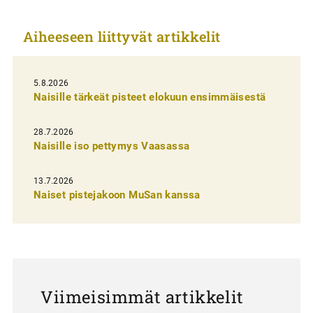
k
Aiheeseen liittyvät artikkelit
k
e
l
5.8.2026
Naisille tärkeät pisteet elokuun ensimmäisestä
i
e
28.7.2026
n
Naisille iso pettymys Vaasassa
s
13.7.2026
e
Naiset pistejakoon MuSan kanssa
l
a
u
s
Viimeisimmät artikkelit