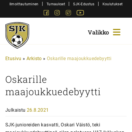
Siirry
|
|
|
Ilmoittautuminen
Turnaukset
SJK-Edustus
Koulutukset
sisältöön
Facebook
Instagram
Twitter
Youtube
Sjk-
Juniorit
Etusivu
»
Arkisto
»
Oskarille maajoukkuedebyytti
Oskarille
maajoukkuedebyytti
Julkaistu
26.8.2021
SJK-junioreiden kasvatti, Oskari Väistö, teki