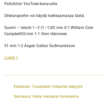
Palloliiton YouTube-kanavalla.
Otteluraportin voi käydä tsekkaamassa tästä.
Suomi – Islanti 1–2 (1–1)02 min 0-1 William Cole
Campbell30 min 1-1 Onni Hänninen
51 min 1-2 Ásgeir Galdur Guðmundsson
Linkki 1
A
Edellinen:
Toisellekin Oskarille debyytti
r
Seuraava:
Haka vieraaksi huomenna
t
i