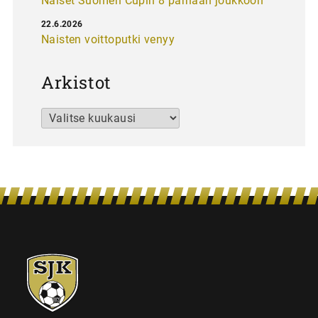
Naiset Suomen Cupin 8 parhaan joukkoon
22.6.2026
Naisten voittoputki venyy
Arkistot
Arkistot
SJK-
juniorit