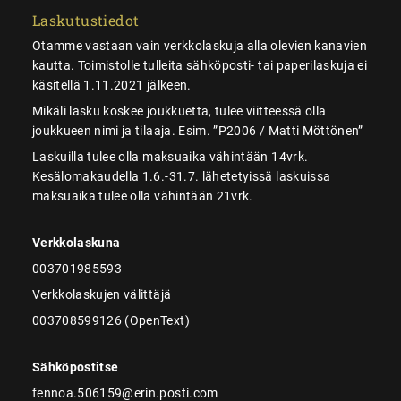
Laskutustiedot
Otamme vastaan vain verkkolaskuja alla olevien kanavien
kautta. Toimistolle tulleita sähköposti- tai paperilaskuja ei
käsitellä 1.11.2021 jälkeen.
Mikäli lasku koskee joukkuetta, tulee viitteessä olla
joukkueen nimi ja tilaaja. Esim. ”P2006 / Matti Möttönen”
Laskuilla tulee olla maksuaika vähintään 14vrk.
Kesälomakaudella 1.6.-31.7. lähetetyissä laskuissa
maksuaika tulee olla vähintään 21vrk.
Verkkolaskuna
003701985593
Verkkolaskujen välittäjä
003708599126 (OpenText)
Sähköpostitse
fennoa.506159@erin.posti.com