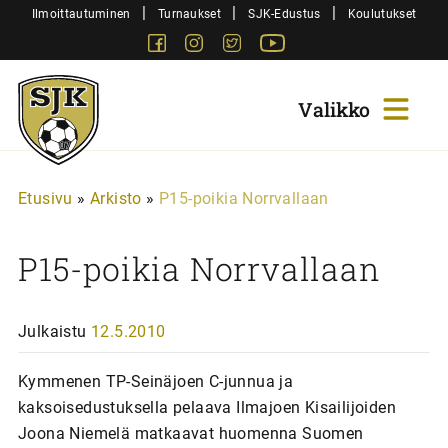
Siirry
|
|
|
Ilmoittautuminen
Turnaukset
SJK-Edustus
Koulutukset
sisältöön
Facebook
Instagram
Twitter
Youtube
Sjk-
Juniorit
Etusivu
»
Arkisto
»
P15-poikia Norrvallaan
P15-poikia Norrvallaan
Julkaistu
12.5.2010
Kymmenen TP-Seinäjoen C-junnua ja
kaksoisedustuksella pelaava Ilmajoen Kisailijoiden
Joona Niemelä matkaavat huomenna Suomen