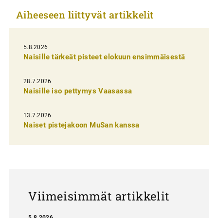
k
Aiheeseen liittyvät artikkelit
k
e
l
5.8.2026
Naisille tärkeät pisteet elokuun ensimmäisestä
i
e
28.7.2026
n
Naisille iso pettymys Vaasassa
s
13.7.2026
e
Naiset pistejakoon MuSan kanssa
l
a
u
s
Viimeisimmät artikkelit
5.8.2026