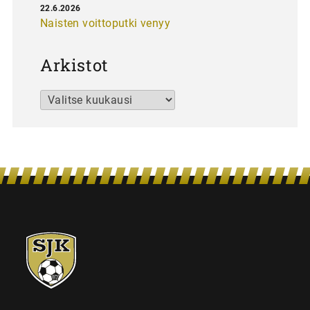
22.6.2026
Naisten voittoputki venyy
Arkistot
Arkistot
SJK-
juniorit