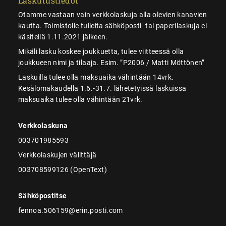
Laskutustiedot
Otamme vastaan vain verkkolaskuja alla olevien kanavien
kautta. Toimistolle tulleita sähköposti- tai paperilaskuja ei
käsitellä 1.11.2021 jälkeen.
Mikäli lasku koskee joukkuetta, tulee viitteessä olla
joukkueen nimi ja tilaaja. Esim. ”P2006 / Matti Möttönen”
Laskuilla tulee olla maksuaika vähintään 14vrk.
Kesälomakaudella 1.6.-31.7. lähetetyissä laskuissa
maksuaika tulee olla vähintään 21vrk.
Verkkolaskuna
003701985593
Verkkolaskujen välittäjä
003708599126 (OpenText)
Sähköpostitse
fennoa.506159@erin.posti.com