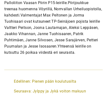
Palloliiton Vaasan Piirin P15-leirille.Piirijoukkue
treenaa huomenna Vöyrillä, Norrvallan Urheiluopistolla,
kahdesti.Valmentajat Max Peltonen ja Jorma
Tuohisaari ovat kutsuneet TP-Seinäjoen pojista leirille
Valtteri Peitson, Joona Lautamajan, Aleksi Leppäsen,
Jaakko Vihannan, Janne Tuohisaaren, Patrik
Puhtimäen, Janne Silvosen, Jesse Sarajärven, Petteri
Puumalan ja Jesse Isosaaren.Yhteensä leirille on
kutsuttu 26 poikaa viidestä eri seurasta.
A
Edellinen:
Pienen pään koulutusilta
r
Seuraava:
Jylppy ja Jykä voiton makuun
t
i