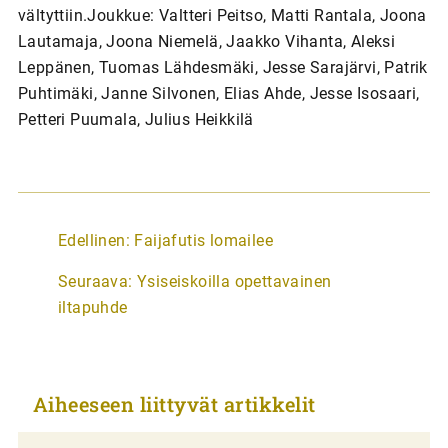
vältyttiin.Joukkue: Valtteri Peitso, Matti Rantala, Joona
Lautamaja, Joona Niemelä, Jaakko Vihanta, Aleksi
Leppänen, Tuomas Lähdesmäki, Jesse Sarajärvi, Patrik
Puhtimäki, Janne Silvonen, Elias Ahde, Jesse Isosaari,
Petteri Puumala, Julius Heikkilä
A
Edellinen:
Faijafutis lomailee
r
Seuraava:
Ysiseiskoilla opettavainen
t
iltapuhde
i
k
k
Aiheeseen liittyvät artikkelit
e
l