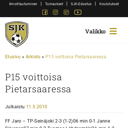
Siirry
|
|
|
Ilmoittautuminen
Turnaukset
SJK-Edustus
Koulutukset
sisältöön
Facebook
Instagram
Twitter
Youtube
Sjk-
Juniorit
Etusivu
»
Arkisto
»
P15 voittoisa Pietarsaaressa
P15 voittoisa
Pietarsaaressa
Julkaistu
11.5.2010
FF Jaro – TP-Seinäjoki 2-3 (1-2)06 min 0-1 Janne