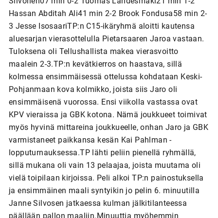
Silvonen07 min 0-2 Tuomas Lähdesmäki21 min 1-2
Hassan Abditah Ali41 min 2-2 Brook Fondusa58 min 2-
3 Jesse IsosaariTP:n C15-ikäryhmä aloitti kautensa
aluesarjan vierasottelulla Pietarsaaren Jaroa vastaan.
Tuloksena oli Tellushallista makea vierasvoitto
maalein 2-3.TP:n kevätkierros on haastava, sillä
kolmessa ensimmäisessä ottelussa kohdataan Keski-
Pohjanmaan kova kolmikko, joista siis Jaro oli
ensimmäisenä vuorossa. Ensi viikolla vastassa ovat
KPV vieraissa ja GBK kotona. Nämä joukkueet toimivat
myös hyvinä mittareina joukkueelle, onhan Jaro ja GBK
varmistaneet paikkansa kesän Kai Pahlman -
lopputurnauksessa.TP lähti peliin pienellä ryhmällä,
sillä mukana oli vain 13 pelaajaa, joista muutama oli
vielä toipilaan kirjoissa. Peli alkoi TP:n painostuksella
ja ensimmäinen maali syntyikin jo pelin 6. minuutilla
Janne Silvosen jatkaessa kulman jälkitilanteessa
päällään pallon maaliin.Minuuttia myöhemmin