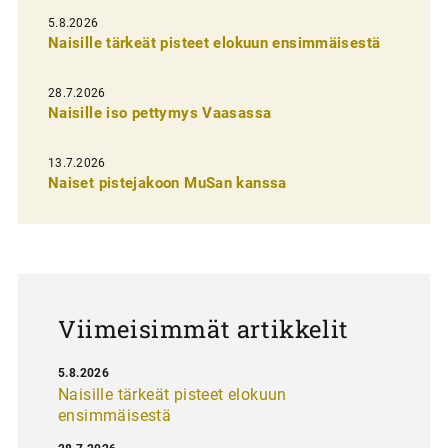
i
5.8.2026
Naisille tärkeät pisteet elokuun ensimmäisestä
e
n
28.7.2026
Naisille iso pettymys Vaasassa
s
e
13.7.2026
l
Naiset pistejakoon MuSan kanssa
a
u
s
Viimeisimmät artikkelit
5.8.2026
Naisille tärkeät pisteet elokuun
ensimmäisestä