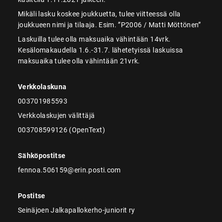
Mikäli lasku koskee joukkuetta, tulee viitteessä olla
joukkueen nimi ja tilaaja. Esim. ”P2006 / Matti Möttönen”
Laskuilla tulee olla maksuaika vähintään 14vrk.
Kesälomakaudella 1.6.-31.7. lähetetyissä laskuissa
maksuaika tulee olla vähintään 21vrk.
Verkkolaskuna
003701985593
Verkkolaskujen välittäjä
003708599126 (OpenText)
Sähköpostitse
fennoa.506159@erin.posti.com
Postitse
Seinäjoen Jalkapallokerho-juniorit ry