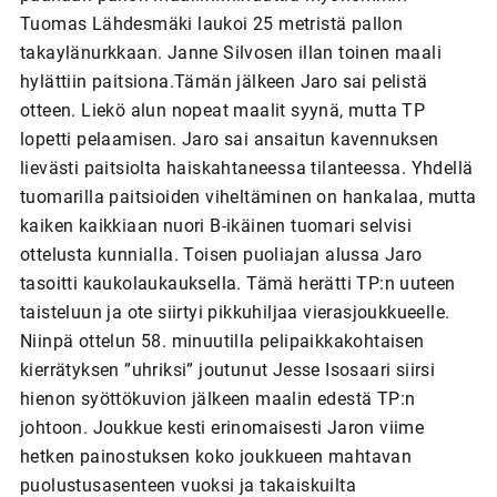
Tuomas Lähdesmäki laukoi 25 metristä pallon
takaylänurkkaan. Janne Silvosen illan toinen maali
hylättiin paitsiona.Tämän jälkeen Jaro sai pelistä
otteen. Liekö alun nopeat maalit syynä, mutta TP
lopetti pelaamisen. Jaro sai ansaitun kavennuksen
lievästi paitsiolta haiskahtaneessa tilanteessa. Yhdellä
tuomarilla paitsioiden viheltäminen on hankalaa, mutta
kaiken kaikkiaan nuori B-ikäinen tuomari selvisi
ottelusta kunnialla. Toisen puoliajan alussa Jaro
tasoitti kaukolaukauksella. Tämä herätti TP:n uuteen
taisteluun ja ote siirtyi pikkuhiljaa vierasjoukkueelle.
Niinpä ottelun 58. minuutilla pelipaikkakohtaisen
kierrätyksen ”uhriksi” joutunut Jesse Isosaari siirsi
hienon syöttökuvion jälkeen maalin edestä TP:n
johtoon. Joukkue kesti erinomaisesti Jaron viime
hetken painostuksen koko joukkueen mahtavan
puolustusasenteen vuoksi ja takaiskuilta