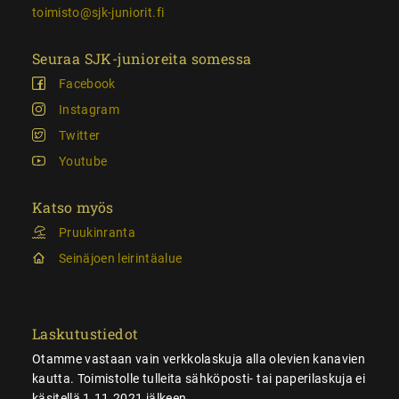
toimisto@sjk-juniorit.fi
Seuraa SJK-junioreita somessa
Facebook
Instagram
Twitter
Youtube
Katso myös
Pruukinranta
Seinäjoen leirintäalue
Laskutustiedot
Otamme vastaan vain verkkolaskuja alla olevien kanavien
kautta. Toimistolle tulleita sähköposti- tai paperilaskuja ei
käsitellä 1.11.2021 jälkeen.