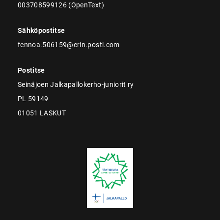
003708599126 (OpenText)
Sähköpostitse
fennoa.506159@erin.posti.com
Postitse
Seinäjoen Jalkapallokerho-juniorit ry
PL 59149
01051 LASKUT