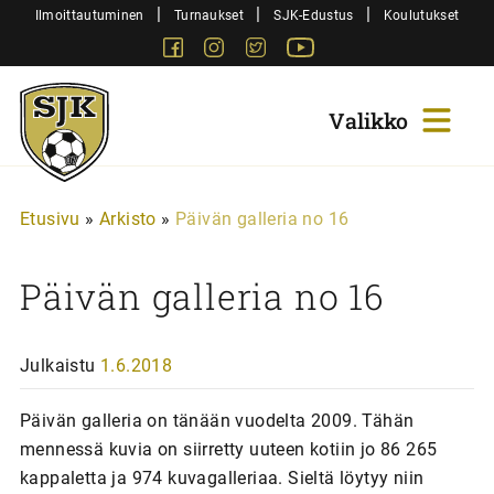
Siirry
|
|
|
Ilmoittautuminen
Turnaukset
SJK-Edustus
Koulutukset
sisältöön
Facebook
Instagram
Twitter
Youtube
Sjk-
Juniorit
Etusivu
»
Arkisto
»
Päivän galleria no 16
Päivän galleria no 16
Julkaistu
1.6.2018
Päivän galleria on tänään vuodelta 2009. Tähän
mennessä kuvia on siirretty uuteen kotiin jo 86 265
kappaletta ja 974 kuvagalleriaa. Sieltä löytyy niin