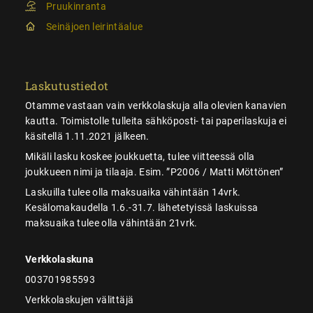
Pruukinranta
Seinäjoen leirintäalue
Laskutustiedot
Otamme vastaan vain verkkolaskuja alla olevien kanavien
kautta. Toimistolle tulleita sähköposti- tai paperilaskuja ei
käsitellä 1.11.2021 jälkeen.
Mikäli lasku koskee joukkuetta, tulee viitteessä olla
joukkueen nimi ja tilaaja. Esim. ”P2006 / Matti Möttönen”
Laskuilla tulee olla maksuaika vähintään 14vrk.
Kesälomakaudella 1.6.-31.7. lähetetyissä laskuissa
maksuaika tulee olla vähintään 21vrk.
Verkkolaskuna
003701985593
Verkkolaskujen välittäjä