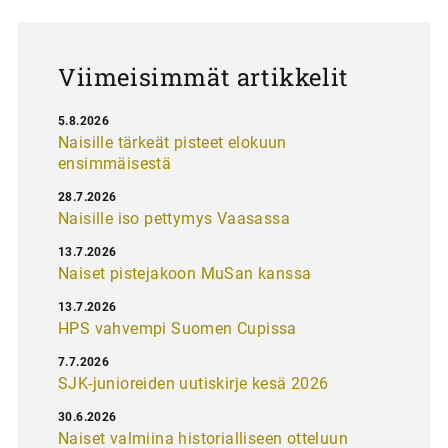
u
s
Viimeisimmät artikkelit
5.8.2026
Naisille tärkeät pisteet elokuun
ensimmäisestä
28.7.2026
Naisille iso pettymys Vaasassa
13.7.2026
Naiset pistejakoon MuSan kanssa
13.7.2026
HPS vahvempi Suomen Cupissa
7.7.2026
SJK-junioreiden uutiskirje kesä 2026
30.6.2026
Naiset valmiina historialliseen otteluun