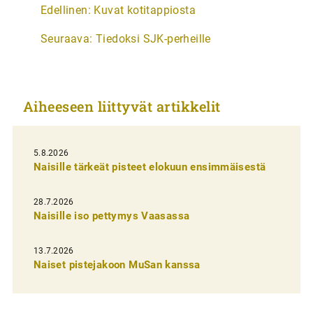
A
Edellinen:
Kuvat kotitappiosta
r
Seuraava:
Tiedoksi SJK-perheille
t
i
k
Aiheeseen liittyvät artikkelit
k
e
l
5.8.2026
Naisille tärkeät pisteet elokuun ensimmäisestä
i
e
28.7.2026
n
Naisille iso pettymys Vaasassa
s
13.7.2026
e
Naiset pistejakoon MuSan kanssa
l
a