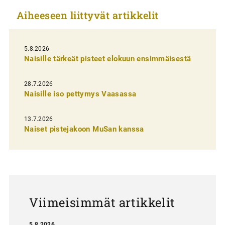
k
Aiheeseen liittyvät artikkelit
k
e
l
5.8.2026
Naisille tärkeät pisteet elokuun ensimmäisestä
i
e
28.7.2026
n
Naisille iso pettymys Vaasassa
s
13.7.2026
e
Naiset pistejakoon MuSan kanssa
l
a
u
s
Viimeisimmät artikkelit
5.8.2026