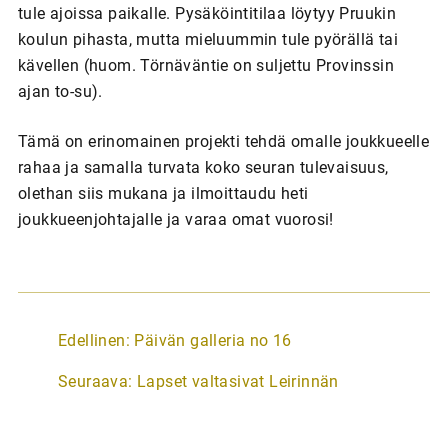
tule ajoissa paikalle. Pysäköintitilaa löytyy Pruukin
koulun pihasta, mutta mieluummin tule pyörällä tai
kävellen (huom. Törnäväntie on suljettu Provinssin
ajan to-su).
Tämä on erinomainen projekti tehdä omalle joukkueelle
rahaa ja samalla turvata koko seuran tulevaisuus,
olethan siis mukana ja ilmoittaudu heti
joukkueenjohtajalle ja varaa omat vuorosi!
A
Edellinen:
Päivän galleria no 16
r
Seuraava:
Lapset valtasivat Leirinnän
t
i