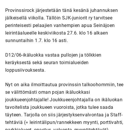
Provinssirock järjestetään tänä kesänä juhannuksen
jälkeisellä viikolla. Tällöin SJK-juniorit ry tarvitsee
perinteisesti pelaajien vanhempien apua Seinäjoen
leirintäalueelle keskiviikosta 27.6. klo 16 alkaen
sunnuntaihin 1.7. klo 16 asti.
D12/06-ikäluokka vastaa pullojen ja tölkkien
keräyksestä sekä seuran toimialueiden
loppusiivouksesta.
Nyt on aika ilmoittautua provinssin talkoohommiin, tee
se välittömästi oman pojan ikäluokkasi
joukkueenjohtajalle! Joukkueenjohtajalla on ikäluokan
tavoitelista joukkueen vuoroista, jotka tulee saada
täyteen. Tarjolla on siis järjestyksenvalvontaa ja Staff-
tehtäviä (= leirintälipun/rannekkeen myynti, porttivahti,
parkkialueet, opastus, valvonta, myyntitehtävät).