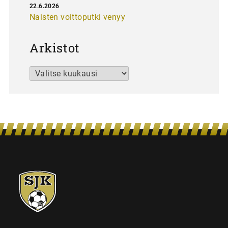
22.6.2026
Naisten voittoputki venyy
Arkistot
Arkistot
SJK-
juniorit