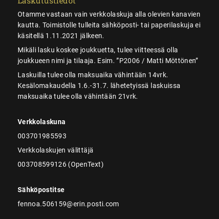
Laskutustiedot
Otamme vastaan vain verkkolaskuja alla olevien kanavien
kautta. Toimistolle tulleita sähköposti- tai paperilaskuja ei
käsitellä 1.11.2021 jälkeen.
Mikäli lasku koskee joukkuetta, tulee viitteessä olla
joukkueen nimi ja tilaaja. Esim. ”P2006 / Matti Möttönen”
Laskuilla tulee olla maksuaika vähintään 14vrk.
Kesälomakaudella 1.6.-31.7. lähetetyissä laskuissa
maksuaika tulee olla vähintään 21vrk.
Verkkolaskuna
003701985593
Verkkolaskujen välittäjä
003708599126 (OpenText)
Sähköpostitse
fennoa.506159@erin.posti.com