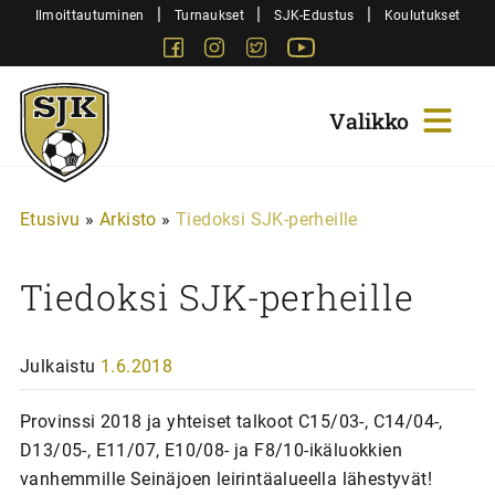
Siirry
|
|
|
Ilmoittautuminen
Turnaukset
SJK-Edustus
Koulutukset
sisältöön
Facebook
Instagram
Twitter
Youtube
Sjk-
Juniorit
Etusivu
»
Arkisto
»
Tiedoksi SJK-perheille
Tiedoksi SJK-perheille
Julkaistu
1.6.2018
Provinssi 2018 ja yhteiset talkoot C15/03-, C14/04-,
D13/05-, E11/07, E10/08- ja F8/10-ikäluokkien
vanhemmille Seinäjoen leirintäalueella lähestyvät!