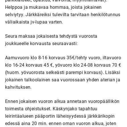
Helppoa ja mukavaa hommaa, joista jokainen
selviytyy. Järkkäreiksi tulevilta tarvitaan henkilötunnus
väliaikaista jv-lupaa varten.
Seura maksaa jokaisesta tehdystä vuorosta
joukkueelle korvausta seuraavasti:
Aamuvuoro klo 8-16 korvaus 35€/tehty vuoro, iltavuoro
klo 16-24 korvaus 45 €, yövuoro klo 24-08 korvaus 70 €
(huom. yövuorosta selkeästi parempi korvaus). Lisäksi
jokainen talkoolainen saa vuorossaan yhden aterian ja
kahvituksen.
Ennen jokaisen vuoron alkua annetaan vuoropäällikön
toimesta ohjeistukset. Käskynjako tapahtuu
leirintäalueen pääportin läheisyydessä järkkärikopin
edessä aina 20 min. ennen oman vuoron alkua, joten