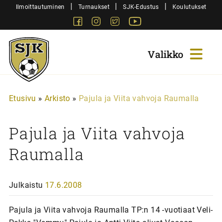
Siirry
|
|
|
Ilmoittautuminen
Turnaukset
SJK-Edustus
Koulutukset
sisältöön
Facebook
Instagram
Twitter
Youtube
Sjk-
Juniorit
Etusivu
»
Arkisto
»
Pajula ja Viita vahvoja Raumalla
Pajula ja Viita vahvoja
Raumalla
Julkaistu
17.6.2008
Pajula ja Viita vahvoja Raumalla TP:n 14 -vuotiaat Veli-