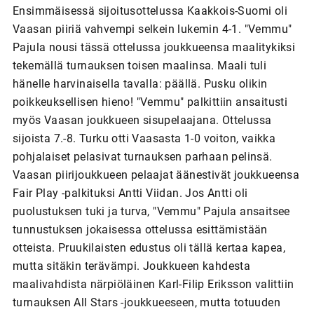
Ensimmäisessä sijoitusottelussa Kaakkois-Suomi oli
Vaasan piiriä vahvempi selkein lukemin 4-1. "Vemmu"
Pajula nousi tässä ottelussa joukkueensa maalitykiksi
tekemällä turnauksen toisen maalinsa. Maali tuli
hänelle harvinaisella tavalla: päällä. Pusku olikin
poikkeuksellisen hieno! "Vemmu" palkittiin ansaitusti
myös Vaasan joukkueen sisupelaajana. Ottelussa
sijoista 7.-8. Turku otti Vaasasta 1-0 voiton, vaikka
pohjalaiset pelasivat turnauksen parhaan pelinsä.
Vaasan piirijoukkueen pelaajat äänestivät joukkueensa
Fair Play -palkituksi Antti Viidan. Jos Antti oli
puolustuksen tuki ja turva, "Vemmu" Pajula ansaitsee
tunnustuksen jokaisessa ottelussa esittämistään
otteista. Pruukilaisten edustus oli tällä kertaa kapea,
mutta sitäkin terävämpi. Joukkueen kahdesta
maalivahdista närpiöläinen Karl-Filip Eriksson valittiin
turnauksen All Stars -joukkueeseen, mutta totuuden