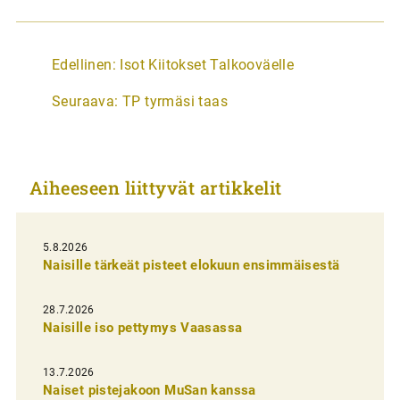
A
Edellinen:
Isot Kiitokset Talkooväelle
r
Seuraava:
TP tyrmäsi taas
t
i
k
Aiheeseen liittyvät artikkelit
k
e
l
5.8.2026
Naisille tärkeät pisteet elokuun ensimmäisestä
i
e
28.7.2026
n
Naisille iso pettymys Vaasassa
s
13.7.2026
e
Naiset pistejakoon MuSan kanssa