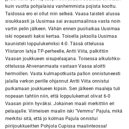
kuin vuotta pohjalaisia vanhemmista pojista koottu.
Taidossa ero ei ollut niin selkeä. Vaasa taisteli alussa
sisukkaasti ja Uusimaa sai avausmaalinsa vasta noin
vartin pelin jälkeen. Vähän ennen puoliaikaa Uusimaa
iski nopeasti kaksi kertaa. Toisella jaksolla Uusimaa
kaunisteli loppulukemiksi 4-0. Tässä ottelussa
Ylistaron lahja TP-perheelle, Antti Viita, palkittiin
Vaasan joukkueen sisupelaajana. Toisessa alkulohko-
ottelussa Ahvenanmaata vastaan Vaasa aloitti
hermoillen. Vasta kulmapotkusta pallon onnistuneesti
jalalla verkon perille ohjannut Antti Viita onnistui
purkamaan joukkueen kipsin. Sen jälkeen maaleja tuli
nopeaan tahtiin niin, että loppulukemat olivat 6-0
Vaasan piirin hyväksi. Jokainen maali merkittiin eri
pelaajalle. Viimeisen maalin iski "Vemmu" Pajula, mikä
merkitsi sitä, että jo kolmas Pajula onnistui
piirijoukkueitten Pohjola Cupissa maalinteossa!