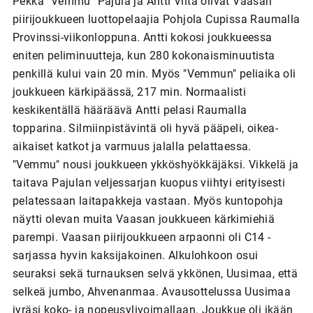
Pekka "Vemmu" Pajula ja Antti Viita olivat Vaasan
piirijoukkueen luottopelaajia Pohjola Cupissa Raumalla
Provinssi-viikonloppuna. Antti kokosi joukkueessa
eniten peliminuutteja, kun 280 kokonaisminuutista
penkillä kului vain 20 min. Myös "Vemmun" peliaika oli
joukkueen kärkipäässä, 217 min. Normaalisti
keskikentällä hääräävä Antti pelasi Raumalla
topparina. Silmiinpistävintä oli hyvä pääpeli, oikea-
aikaiset katkot ja varmuus jalalla pelattaessa.
"Vemmu" nousi joukkueen ykköshyökkäjäksi. Vikkelä ja
taitava Pajulan veljessarjan kuopus viihtyi erityisesti
pelatessaan laitapakkeja vastaan. Myös kuntopohja
näytti olevan muita Vaasan joukkueen kärkimiehiä
parempi. Vaasan piirijoukkueen arpaonni oli C14 -
sarjassa hyvin kaksijakoinen. Alkulohkoon osui
seuraksi sekä turnauksen selvä ykkönen, Uusimaa, että
selkeä jumbo, Ahvenanmaa. Avausottelussa Uusimaa
jyräsi koko- ja nopeusylivoimallaan. Joukkue oli ikään