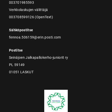
003701985593
Verkkolaskujen välittäjä
003708599126 (OpenText)
Sähköpostitse
fennoa.506159@erin.posti.com
Postitse
Seinäjoen Jalkapallokerho-juniorit ry
PL 59149
01051 LASKUT