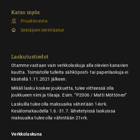
Katso myös
Pruukinranta
Seinäjoen leirintäalue
Laskutustiedot
Otamme vastaan vain verkkolaskuja alla olevien kanavien
kautta. Toimistolle tulleita sähköposti- tai paperilaskuja ei
käsitellä 1.11.2021 jälkeen.
Mikäli lasku koskee joukkuetta, tulee viitteessä olla
joukkueen nimi ja tilaaja. Esim. ”P2006 / Matti Möttönen”
Laskuilla tulee olla maksuaika vähintään 14vrk.
Kesälomakaudella 1.6.-31.7. lähetetyissä laskuissa
maksuaika tulee olla vähintään 21vrk.
Verkkolaskuna