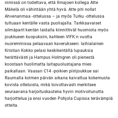
nimissä on todettava, että Ilmajoen kollega Atte
Mäkelä oli vähintään yhtä hyvä. Atte piti nollat
Ahvenanmaa -ottelussa – ja myös Turku -ottelussa
tultuaan kentälle vasta puoliajalla. Tarkkaavaiset
silmäparit kentän laidalla kiinnittivät huomiota myös
joukkueen kuopuksiin, kahteen VIFK:n vuotta
nuoremmissa pelaavaan kaverukseen: laihialainen
Kristian Kokko pelasi keskikentällä lupauksia
herättävästi ja Hampus Holmgren oli pienestä
koostaan huolimatta laitapuolustajana mies
paikallaan. Vaasan C14 -poikien piirijoukkue sai
Raumalla kolmen päivän aikana kaivattua kokemusta
kovista otteluista, mikä toivottavasti merkitsee
seuraavana harjoituskautena hyvin motivoitunutta
harjoittelua ja ensi vuoden Pohjola Cupissa terävämpiä
otteita.