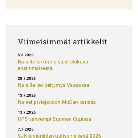
l
a
u
s
Viimeisimmät artikkelit
5.8.2026
Naisille tärkeät pisteet elokuun
ensimmäisestä
28.7.2026
Naisille iso pettymys Vaasassa
13.7.2026
Naiset pistejakoon MuSan kanssa
13.7.2026
HPS vahvempi Suomen Cupissa
7.7.2026
SJK-junioreiden uutiskirje kesä 2026