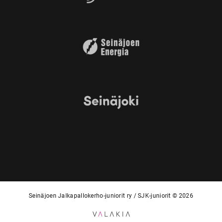
Seinäjoen Jalkapallokerho-juniorit ry / SJK-juniorit © 2026