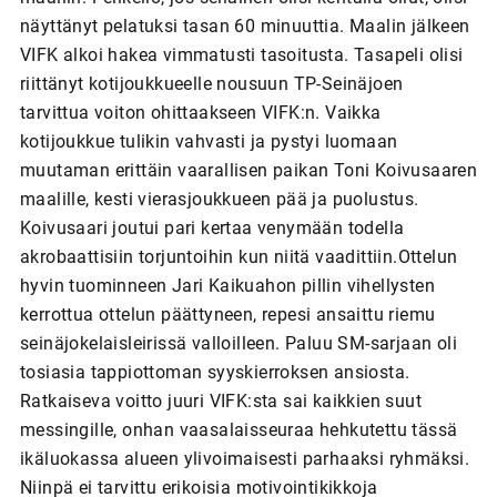
näyttänyt pelatuksi tasan 60 minuuttia. Maalin jälkeen
VIFK alkoi hakea vimmatusti tasoitusta. Tasapeli olisi
riittänyt kotijoukkueelle nousuun TP-Seinäjoen
tarvittua voiton ohittaakseen VIFK:n. Vaikka
kotijoukkue tulikin vahvasti ja pystyi luomaan
muutaman erittäin vaarallisen paikan Toni Koivusaaren
maalille, kesti vierasjoukkueen pää ja puolustus.
Koivusaari joutui pari kertaa venymään todella
akrobaattisiin torjuntoihin kun niitä vaadittiin.Ottelun
hyvin tuominneen Jari Kaikuahon pillin vihellysten
kerrottua ottelun päättyneen, repesi ansaittu riemu
seinäjokelaisleirissä valloilleen. Paluu SM-sarjaan oli
tosiasia tappiottoman syyskierroksen ansiosta.
Ratkaiseva voitto juuri VIFK:sta sai kaikkien suut
messingille, onhan vaasalaisseuraa hehkutettu tässä
ikäluokassa alueen ylivoimaisesti parhaaksi ryhmäksi.
Niinpä ei tarvittu erikoisia motivointikikkoja