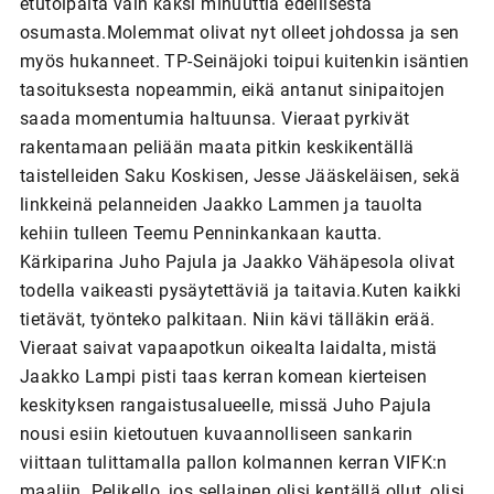
etutolpalta vain kaksi minuuttia edellisestä
osumasta.Molemmat olivat nyt olleet johdossa ja sen
myös hukanneet. TP-Seinäjoki toipui kuitenkin isäntien
tasoituksesta nopeammin, eikä antanut sinipaitojen
saada momentumia haltuunsa. Vieraat pyrkivät
rakentamaan peliään maata pitkin keskikentällä
taistelleiden Saku Koskisen, Jesse Jääskeläisen, sekä
linkkeinä pelanneiden Jaakko Lammen ja tauolta
kehiin tulleen Teemu Penninkankaan kautta.
Kärkiparina Juho Pajula ja Jaakko Vähäpesola olivat
todella vaikeasti pysäytettäviä ja taitavia.Kuten kaikki
tietävät, työnteko palkitaan. Niin kävi tälläkin erää.
Vieraat saivat vapaapotkun oikealta laidalta, mistä
Jaakko Lampi pisti taas kerran komean kierteisen
keskityksen rangaistusalueelle, missä Juho Pajula
nousi esiin kietoutuen kuvaannolliseen sankarin
viittaan tulittamalla pallon kolmannen kerran VIFK:n
maaliin. Pelikello, jos sellainen olisi kentällä ollut, olisi