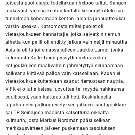
toisesta puoliajasta todellakaan helppo tullut. Sangen
mukavasti yleisöä kentän laidalle kerännyt ottelu sai
tunnelman kohoamaan kentän laidalla junnuotteluksi
varsin upeaksi. Katsomosta miltei puolet oli
vierasjoukkueen kannattajia, jotka saivatkin riemun
aihetta kun peliä oli ehditty jatkaa vain neljä minuuttia.
Asialla oli tarjoilemassa jälleen Jaakko Lampi, jonka
kulmurista Kalle Taimi pyssytti unelmavedon
kotijoukkueen maalivahdin jähmetyttyä seuraamaan
soikeana kiitävää palloa vain katseellaan. Kauan ei
vierasjoukkue kuitenkaan saanut riemustaan nauttia.
VIFK ei ollut aikeissa luovuttaa tai myydä nahkaansa
edullisesti, vaan kuittaus tuli heti. Keskialueella
tapahtuneen pallonmenetyksen jälkeen isäntäjoukkue
sai TP-Seinäjoen maalista katsottuna oikealta
kulmurin, josta Markus Nordman pääsi selkeän
merkkausvirheen jälkeen puskemaan tasoituksen