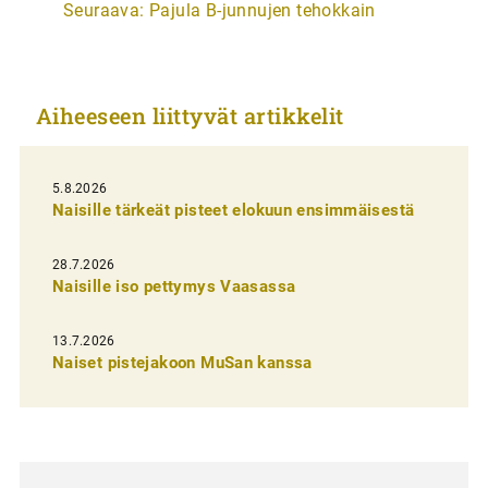
Seuraava:
Pajula B-junnujen tehokkain
t
i
k
Aiheeseen liittyvät artikkelit
k
e
l
5.8.2026
Naisille tärkeät pisteet elokuun ensimmäisestä
i
e
28.7.2026
n
Naisille iso pettymys Vaasassa
s
13.7.2026
e
Naiset pistejakoon MuSan kanssa
l
a
u