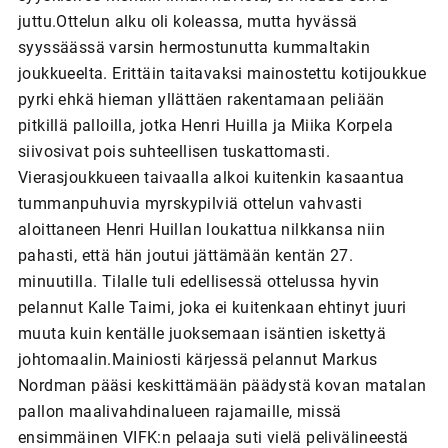
juttu.Ottelun alku oli koleassa, mutta hyvässä
syyssäässä varsin hermostunutta kummaltakin
joukkueelta. Erittäin taitavaksi mainostettu kotijoukkue
pyrki ehkä hieman yllättäen rakentamaan peliään
pitkillä palloilla, jotka Henri Huilla ja Miika Korpela
siivosivat pois suhteellisen tuskattomasti.
Vierasjoukkueen taivaalla alkoi kuitenkin kasaantua
tummanpuhuvia myrskypilviä ottelun vahvasti
aloittaneen Henri Huillan loukattua nilkkansa niin
pahasti, että hän joutui jättämään kentän 27.
minuutilla. Tilalle tuli edellisessä ottelussa hyvin
pelannut Kalle Taimi, joka ei kuitenkaan ehtinyt juuri
muuta kuin kentälle juoksemaan isäntien iskettyä
johtomaalin.Mainiosti kärjessä pelannut Markus
Nordman pääsi keskittämään päädystä kovan matalan
pallon maalivahdinalueen rajamaille, missä
ensimmäinen VIFK:n pelaaja suti vielä pelivälineestä