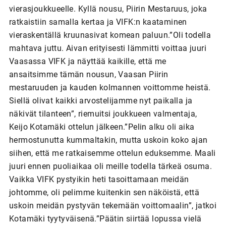
vierasjoukkueelle. Kyllä nousu, Piirin Mestaruus, joka
ratkaistiin samalla kertaa ja VIFK:n kaataminen
vieraskentällä kruunasivat komean paluun.”Oli todella
mahtava juttu. Aivan erityisesti lämmitti voittaa juuri
Vaasassa VIFK ja näyttää kaikille, että me
ansaitsimme tämän nousun, Vaasan Piirin
mestaruuden ja kauden kolmannen voittomme heistä.
Siellä olivat kaikki arvostelijamme nyt paikalla ja
näkivät tilanteen”, riemuitsi joukkueen valmentaja,
Keijo Kotamäki ottelun jälkeen.”Pelin alku oli aika
hermostunutta kummaltakin, mutta uskoin koko ajan
siihen, että me ratkaisemme ottelun eduksemme. Maali
juuri ennen puoliaikaa oli meille todella tärkeä osuma.
Vaikka VIFK pystyikin heti tasoittamaan meidän
johtomme, oli pelimme kuitenkin sen näköistä, että
uskoin meidän pystyvän tekemään voittomaalin”, jatkoi
Kotamäki tyytyväisenä.”Päätin siirtää lopussa vielä