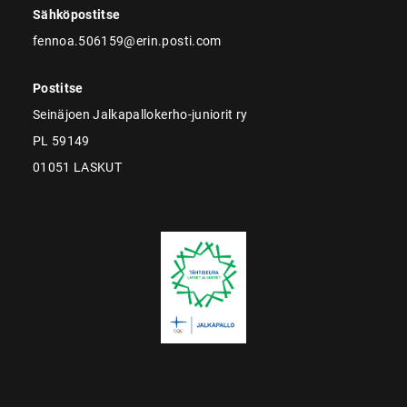
Sähköpostitse
fennoa.506159@erin.posti.com
Postitse
Seinäjoen Jalkapallokerho-juniorit ry
PL 59149
01051 LASKUT