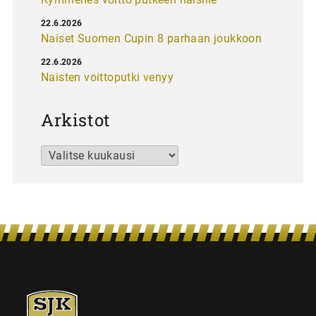
22.6.2026
Naiset Suomen Cupin 8 parhaan joukkoon
22.6.2026
Naisten voittoputki venyy
Arkistot
Arkistot
SJK-
juniorit