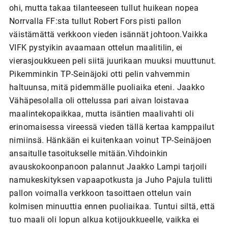
ohi, mutta takaa tilanteeseen tullut huikean nopea
Norrvalla FF:sta tullut Robert Fors pisti pallon
väistämättä verkkoon vieden isännät johtoon.Vaikka
VIFK pystyikin avaamaan ottelun maalitilin, ei
vierasjoukkueen peli siitä juurikaan muuksi muuttunut.
Pikemminkin TP-Seinäjoki otti pelin vahvemmin
haltuunsa, mitä pidemmälle puoliaika eteni. Jaakko
Vähäpesolalla oli ottelussa pari aivan loistavaa
maalintekopaikkaa, mutta isäntien maalivahti oli
erinomaisessa vireessä vieden tällä kertaa kamppailut
nimiinsä. Hänkään ei kuitenkaan voinut TP-Seinäjoen
ansaitulle tasoitukselle mitään.Vihdoinkin
avauskokoonpanoon palannut Jaakko Lampi tarjoili
namukeskityksen vapaapotkusta ja Juho Pajula tulitti
pallon voimalla verkkoon tasoittaen ottelun vain
kolmisen minuuttia ennen puoliaikaa. Tuntui siltä, että
tuo maali oli lopun alkua kotijoukkueelle, vaikka ei