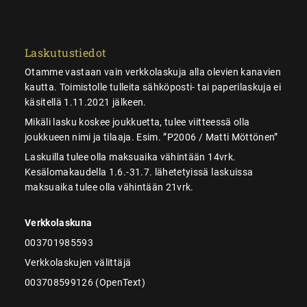
Laskutustiedot
Otamme vastaan vain verkkolaskuja alla olevien kanavien
kautta. Toimistolle tulleita sähköposti- tai paperilaskuja ei
käsitellä 1.11.2021 jälkeen.
Mikäli lasku koskee joukkuetta, tulee viitteessä olla
joukkueen nimi ja tilaaja. Esim. ”P2006 / Matti Möttönen”
Laskuilla tulee olla maksuaika vähintään 14vrk.
Kesälomakaudella 1.6.-31.7. lähetetyissä laskuissa
maksuaika tulee olla vähintään 21vrk.
Verkkolaskuna
003701985593
Verkkolaskujen välittäjä
003708599126 (OpenText)