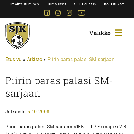
Siirry
|
|
|
Ilmoittautuminen
Turnaukset
SJK-Edustus
Koulutukset
sisältöön
Facebook
Instagram
Twitter
Youtube
Sjk-
Juniorit
Etusivu
»
Arkisto
»
Piirin paras palasi SM-sarjaan
Piirin paras palasi SM-
sarjaan
Julkaistu
5.10.2008
Piirin paras palasi SM-sarjaan VIFK – TP-Seinäjoki 2-3