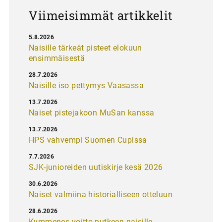
s
Viimeisimmät artikkelit
5.8.2026
Naisille tärkeät pisteet elokuun
ensimmäisestä
28.7.2026
Naisille iso pettymys Vaasassa
13.7.2026
Naiset pistejakoon MuSan kanssa
13.7.2026
HPS vahvempi Suomen Cupissa
7.7.2026
SJK-junioreiden uutiskirje kesä 2026
30.6.2026
Naiset valmiina historialliseen otteluun
28.6.2026
Kymmenes voitto putkeen naisille