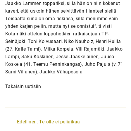
Jaakko Lammen toppariksi, sillä hän on niin kokenut
kaveri, että uskoin hänen selvittävän tilanteet siellä.
Toisaalta siinä oli oma riskinsä, sillä menimme vain
yhden kärjen peliin, mutta nyt se onnistui”, tiivisti
Kotamäki ottelun loppuhetkien ratkaisujaan.TP-
Seinäjoki: Toni Koivusaari, Niko Nauholz, Henri Huilla
(27. Kalle Taimi), Miika Korpela, Vili Rajamäki, Jaakko
Lampi, Saku Koskinen, Jesse Jääskeläinen, Juuso
Koskela (41. Teemu Penninkangas), Juho Pajula (v, 71.
Sami Viljanen), Jaakko Vähäpesola
Takaisin uutisiin
A
Edellinen:
Terolle ei peliaikaa
r