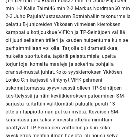
(1-1)29 min 1-0 Robert Fors37 min 1-1 Juho Pajula44
min 1-2 Kalle Taimi46 min 2-2 Markus Nordman60 min
2-3 Juho PajulaMustasaaren Botniahallin tekonurmella
pelattu B-junioreiden Ykkösen viimeisen kierroksen
kamppailu kotijoukkue VIFK:n ja TP-Seinäjoen välillä
oli juuri sellainen trilleri ja kauden huipentuma kuin se
parhaimmillaan voi olla. Tarjolla oli dramatiikkaa,
huikeita suorituksia, täpäriä pelastumisia, upeita
torjuntoja, komeita maaleja ja sokerina pohjalla
oranssi-mustat juhlat.Koko syyskierroksen Ykkösen
Lohko C:n kärjessä viihtynyt VIFK pehmeni
uskomattomassa syysvireessä olleen TP-Seinäjoen
käsittelyssä ja näin kevätkierroksen putoaminen SM-
sarjasta kuitattiin välittömästi paluulla peräti 13
ottelun tappiottoman putken myötä. Keväisen SM-
karsintasarjan kaksi viimeistä ottelua nimittäin
päättyivät TP-Seinäjoen voittoihin ja kun koko
syyskierros mentiin ilman häviötä, oli nousu selvä