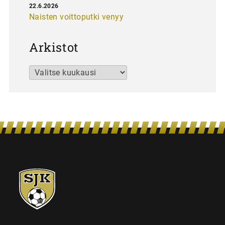
22.6.2026
Naisten voittoputki venyy
Arkistot
Arkistot
SJK-
juniorit