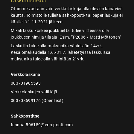
Laskutustiedot
Otamme vastaan vain verkkolaskuja alla olevien kanavien
kautta. Toimistolle tulleita sähköposti- tai paperilaskuja ei
käsitellä 1.11.2021 jälkeen.
Mikäli lasku koskee joukkuetta, tulee viitteessä olla
joukkueen nimi ja tilaaja. Esim. ”P2006 / Matti Möttönen”
Laskuilla tulee olla maksuaika vähintään 14vrk.
Kesälomakaudella 1.6.-31.7. lähetetyissä laskuissa
maksuaika tulee olla vähintään 21vrk.
Verkkolaskuna
003701985593
Verkkolaskujen välittäjä
003708599126 (OpenText)
Sähköpostitse
fennoa.506159@erin.posti.com