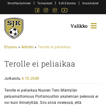
Siirry
|
|
|
Ilmoittautuminen
Turnaukset
SJK-Edustus
Koulutukset
sisältöön
Facebook
Instagram
Twitter
Youtube
Sjk-
Juniorit
Etusivu
»
Arkisto
»
Terolle ei peliaikaa
Terolle ei peliaikaa
Julkaistu
4.10.2008
Terolle ei peliaikaa Nuoren Tero Mäntylän
pelaamattomuus Portsmouthin akatemian peleissä ei
voi kuin ihmetyttää. Siis siinä mielessä, että