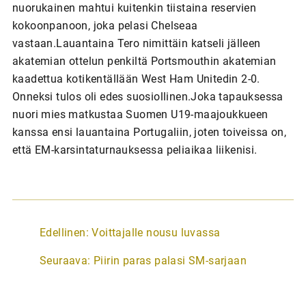
nuorukainen mahtui kuitenkin tiistaina reservien
kokoonpanoon, joka pelasi Chelseaa
vastaan.Lauantaina Tero nimittäin katseli jälleen
akatemian ottelun penkiltä Portsmouthin akatemian
kaadettua kotikentällään West Ham Unitedin 2-0.
Onneksi tulos oli edes suosiollinen.Joka tapauksessa
nuori mies matkustaa Suomen U19-maajoukkueen
kanssa ensi lauantaina Portugaliin, joten toiveissa on,
että EM-karsintaturnauksessa peliaikaa liikenisi.
A
Edellinen:
Voittajalle nousu luvassa
r
Seuraava:
Piirin paras palasi SM-sarjaan
t
i