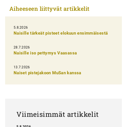
k
Aiheeseen liittyvät artikkelit
k
e
l
5.8.2026
Naisille tärkeät pisteet elokuun ensimmäisestä
i
e
28.7.2026
n
Naisille iso pettymys Vaasassa
s
13.7.2026
e
Naiset pistejakoon MuSan kanssa
l
a
u
s
Viimeisimmät artikkelit
5.8.2026