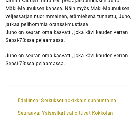
tämän kauden mittaisen pelaajasopimuksen Juho
Mäki-Maunuksen kanssa. Näin myös Mäki-Maunuksen
veljessarjan nuorimmainen, erämiehenä tunnettu, Juho,
jatkaa pelihommia oranssi-mustissa.
Juho on seuran oma kasvatti, joka kävi kauden verran
Sepsi-78:ssa pelaamassa.
Juho on seuran oma kasvatti, joka kävi kauden verran
Sepsi-78:ssa pelaamassa.
A
Edellinen:
Serkukset nokikkain sunnuntaina
r
Seuraava:
Ysisesikat valloittivat Kokkolan
t
i
k