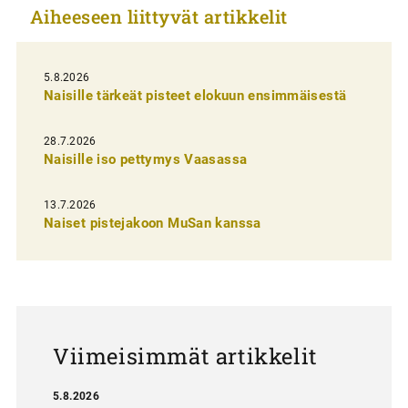
Aiheeseen liittyvät artikkelit
k
e
l
5.8.2026
Naisille tärkeät pisteet elokuun ensimmäisestä
i
e
28.7.2026
n
Naisille iso pettymys Vaasassa
s
13.7.2026
e
Naiset pistejakoon MuSan kanssa
l
a
u
s
Viimeisimmät artikkelit
5.8.2026