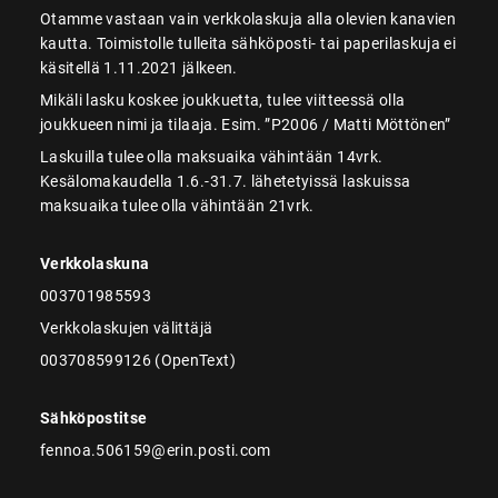
Otamme vastaan vain verkkolaskuja alla olevien kanavien
kautta. Toimistolle tulleita sähköposti- tai paperilaskuja ei
käsitellä 1.11.2021 jälkeen.
Mikäli lasku koskee joukkuetta, tulee viitteessä olla
joukkueen nimi ja tilaaja. Esim. ”P2006 / Matti Möttönen”
Laskuilla tulee olla maksuaika vähintään 14vrk.
Kesälomakaudella 1.6.-31.7. lähetetyissä laskuissa
maksuaika tulee olla vähintään 21vrk.
Verkkolaskuna
003701985593
Verkkolaskujen välittäjä
003708599126 (OpenText)
Sähköpostitse
fennoa.506159@erin.posti.com