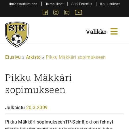
Siirry
|
|
|
Ilmoittautuminen
Turnaukset
SJK-Edustus
Koulutukset
sisältöön
Facebook
Instagram
Twitter
Youtube
Sjk-
Juniorit
Etusivu
»
Arkisto
»
Pikku Mäkkäri sopimukseen
Pikku Mäkkäri
sopimukseen
Julkaistu
20.3.2009
Pikku Mäkkäri sopimukseenTP-Seinäjoki on tehnyt