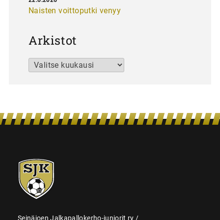
Naisten voittoputki venyy
Arkistot
Arkistot
SJK-
juniorit
Seinäjoen Jalkapallokerho-juniorit ry /