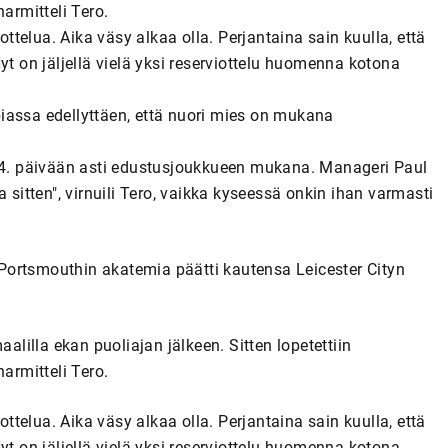
armitteli Tero.
ottelua. Aika väsy alkaa olla. Perjantaina sain kuulla, että
yt on jäljellä vielä yksi reserviottelu huomenna kotona
iassa edellyttäen, että nuori mies on mukana
 24. päivään asti edustusjoukkueen mukana. Manageri Paul
 sitten", virnuili Tero, vaikka kyseessä onkin ihan varmasti
Portsmouthin akatemia päätti kautensa Leicester Cityn
aalilla ekan puoliajan jälkeen. Sitten lopetettiin
armitteli Tero.
ottelua. Aika väsy alkaa olla. Perjantaina sain kuulla, että
yt on jäljellä vielä yksi reserviottelu huomenna kotona