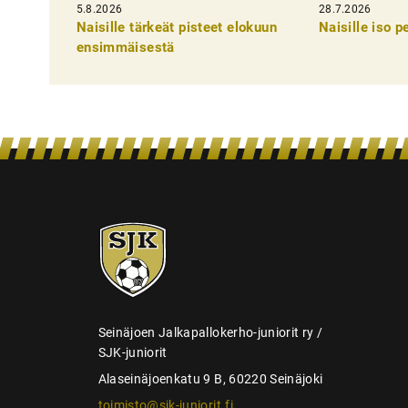
5.8.2026
k
28.7.2026
Naisille tärkeät pisteet elokuun
Naisille iso 
e
ensimmäisestä
l
i
e
n
s
e
SJK-
l
juniorit
a
u
s
Seinäjoen Jalkapallokerho-juniorit ry /
SJK-juniorit
Alaseinäjoenkatu 9 B, 60220 Seinäjoki
toimisto@sjk-juniorit.fi