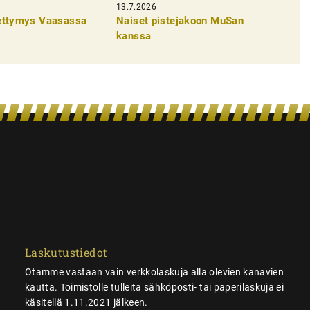
13.7.2026
pettymys Vaasassa
Naiset pistejakoon MuSan
kanssa
Laskutustiedot
Otamme vastaan vain verkkolaskuja alla olevien kanavien
kautta. Toimistolle tulleita sähköposti- tai paperilaskuja ei
käsitellä 1.11.2021 jälkeen.