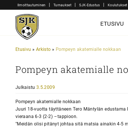
Siirry
|
|
|
Ilmoittautuminen
Turnaukset
SJK-Edustus
Koulutukset
sisältöön
Sjk-
ETUSIVU
Juniorit
Etusivu
»
Arkisto
»
Pompeyn akatemialle nokkaan
Pompeyn akatemialle n
Julkaistu
3.5.2009
Pompeyn akatemialle nokkaan
Juuri 18-vuotta täyttäneen Tero Mäntylän edustama 
vieraana 6-3 (2-2) –tappioon.
"Meidän olisi pitänyt johtaa sitä matsia ainakin 4-5 m