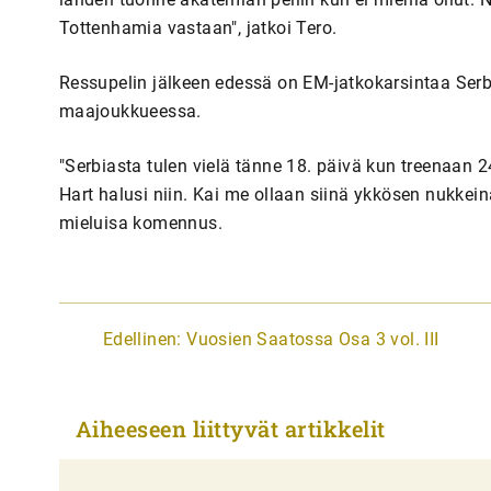
Tottenhamia vastaan", jatkoi Tero.
Ressupelin jälkeen edessä on EM-jatkokarsintaa Serb
maajoukkueessa.
"Serbiasta tulen vielä tänne 18. päivä kun treenaan
Hart halusi niin. Kai me ollaan siinä ykkösen nukkeina
mieluisa komennus.
A
Edellinen:
Vuosien Saatossa Osa 3 vol. III
r
t
Aiheeseen liittyvät artikkelit
i
k