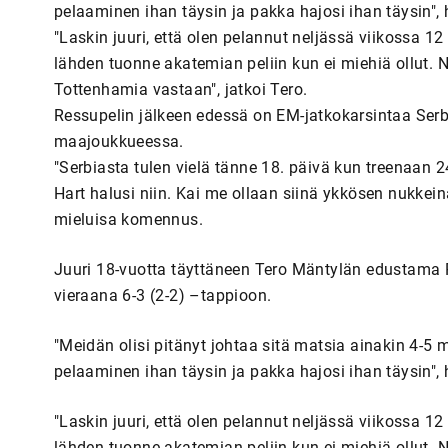
pelaaminen ihan täysin ja pakka hajosi ihan täysin", h
"Laskin juuri, että olen pelannut neljässä viikossa 12 
lähden tuonne akatemian peliin kun ei miehiä ollut. N
Tottenhamia vastaan", jatkoi Tero.
Ressupelin jälkeen edessä on EM-jatkokarsintaa Serb
maajoukkueessa.
"Serbiasta tulen vielä tänne 18. päivä kun treenaan
Hart halusi niin. Kai me ollaan siinä ykkösen nukkeina
mieluisa komennus.
Juuri 18-vuotta täyttäneen Tero Mäntylän edustama 
vieraana 6-3 (2-2) –tappioon.
"Meidän olisi pitänyt johtaa sitä matsia ainakin 4-5 m
pelaaminen ihan täysin ja pakka hajosi ihan täysin", h
"Laskin juuri, että olen pelannut neljässä viikossa 12 
lähden tuonne akatemian peliin kun ei miehiä ollut. N