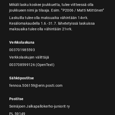
Mikäli lasku koskee joukkuetta, tulee viitteessä olla
joukkueen nimi ja tilaaja. Esim. ”P2006 / Matti Möttönen”
Laskuilla tulee olla maksuaika vähintään 14vrk.
Kesälomakaudella 1.6.-31.7. lähetetyissä laskuissa
maksuaika tulee olla vähintään 21vrk.
Verkkolaskuna
003701985593
Verkkolaskujen välittäjä
003708599126 (OpenText)
Sähköpostitse
fennoa.506159@erin.posti.com
Postitse
Seinäjoen Jalkapallokerho-juniorit ry
PL 59149