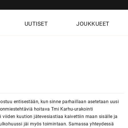
UUTISET
JOUKKUEET
ostuu entisestään, kun sinne parhaillaan asetetaan uusi
lonmiestehtäviä hoitava Tmi Karhu-urakointi
iiden kuution jätevesiastiaa kaivettiin maan sisälle ja
 ulkohuussi jäi myös toimintaan. Samassa yhteydessä