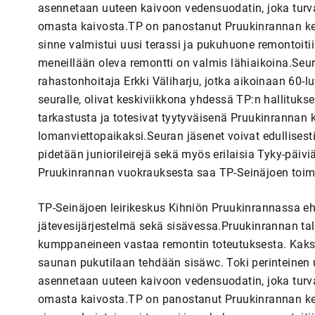
asennetaan uuteen kaivoon vedensuodatin, joka tur
omasta kaivosta.TP on panostanut Pruukinrannan kehi
sinne valmistui uusi terassi ja pukuhuone remontoitiin 
meneillään oleva remontti on valmis lähiaikoina.Seu
rahastonhoitaja Erkki Väliharju, jotka aikoinaan 60-
seuralle, olivat keskiviikkona yhdessä TP:n hallitu
tarkastusta ja totesivat tyytyväisenä Pruukinrannan k
lomanviettopaikaksi.Seuran jäsenet voivat edullisesti
pidetään juniorileirejä sekä myös erilaisia Tyky-päiviä
Pruukinrannan vuokrauksesta saa TP-Seinäjoen toim
TP-Seinäjoen leirikeskus Kihniön Pruukinrannassa eh
jätevesijärjestelmä sekä sisävessa.Pruukinrannan ta
kumppaneineen vastaa remontin toteutuksesta. Kaksi v
saunan pukutilaan tehdään sisäwc. Toki perinteinen
asennetaan uuteen kaivoon vedensuodatin, joka tur
omasta kaivosta.TP on panostanut Pruukinrannan kehi