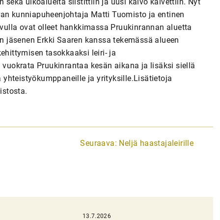
sekä ulkoalueita siistittiin ja uusi kaivo kaivettiin. Nyt
ran kunniapuheenjohtaja Matti Tuomisto ja entinen
luvulla ovat olleet hankkimassa Pruukinrannan aluetta
ksen jäsenen Erkki Saaren kanssa tekemässä alueen
ehittymisen tasokkaaksi leiri- ja
 vuokrata Pruukinrantaa kesän aikana ja lisäksi siellä
 yhteistyökumppaneille ja yrityksille.Lisätietoja
istosta.
Seuraava:
Neljä haastajaleirille
13.7.2026