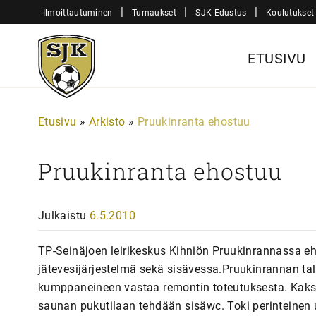
Siirry
|
|
|
Ilmoittautuminen
Turnaukset
SJK-Edustus
Koulutukset
sisältöön
Sjk-
ETUSIVU
Juniorit
Etusivu
»
Arkisto
»
Pruukinranta ehostuu
Pruukinranta ehostuu
Julkaistu
6.5.2010
TP-Seinäjoen leirikeskus Kihniön Pruukinrannassa eh
jätevesijärjestelmä sekä sisävessa.Pruukinrannan ta
kumppaneineen vastaa remontin toteutuksesta. Kaksi v
saunan pukutilaan tehdään sisäwc. Toki perinteinen