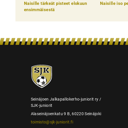
Naisille tärkeät pisteet elokuun
Naisille iso 
e
ensimmäisestä
l
i
e
n
s
e
SJK-
l
juniorit
a
u
s
Seinäjoen Jalkapallokerho-juniorit ry /
SJK-juniorit
Alaseinäjoenkatu 9 B, 60220 Seinäjoki
toimisto@sjk-juniorit.fi