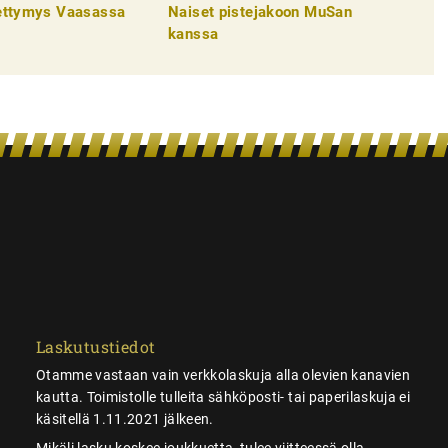
pettymys Vaasassa
Naiset pistejakoon MuSan
kanssa
Laskutustiedot
Otamme vastaan vain verkkolaskuja alla olevien kanavien
kautta. Toimistolle tulleita sähköposti- tai paperilaskuja ei
käsitellä 1.11.2021 jälkeen.
Mikäli lasku koskee joukkuetta, tulee viitteessä olla