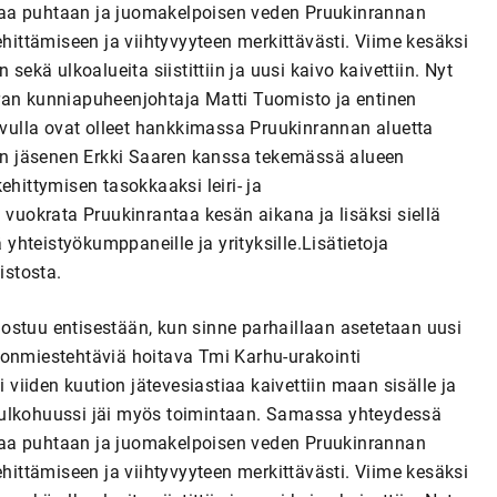
vaa puhtaan ja juomakelpoisen veden Pruukinrannan
ttämiseen ja viihtyvyyteen merkittävästi. Viime kesäksi
sekä ulkoalueita siistittiin ja uusi kaivo kaivettiin. Nyt
ran kunniapuheenjohtaja Matti Tuomisto ja entinen
luvulla ovat olleet hankkimassa Pruukinrannan aluetta
ksen jäsenen Erkki Saaren kanssa tekemässä alueen
ehittymisen tasokkaaksi leiri- ja
 vuokrata Pruukinrantaa kesän aikana ja lisäksi siellä
 yhteistyökumppaneille ja yrityksille.Lisätietoja
istosta.
ostuu entisestään, kun sinne parhaillaan asetetaan uusi
lonmiestehtäviä hoitava Tmi Karhu-urakointi
iiden kuution jätevesiastiaa kaivettiin maan sisälle ja
 ulkohuussi jäi myös toimintaan. Samassa yhteydessä
vaa puhtaan ja juomakelpoisen veden Pruukinrannan
ttämiseen ja viihtyvyyteen merkittävästi. Viime kesäksi