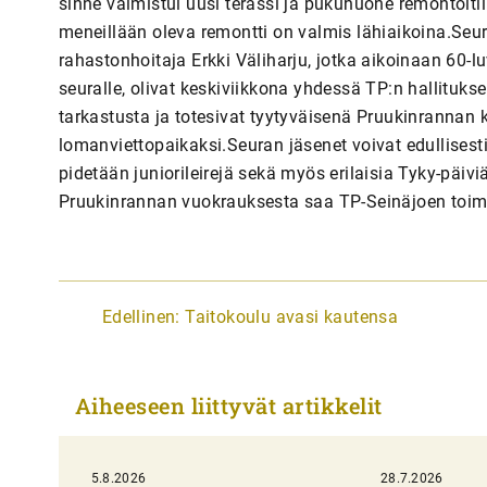
sinne valmistui uusi terassi ja pukuhuone remontoitiin 
meneillään oleva remontti on valmis lähiaikoina.Seu
rahastonhoitaja Erkki Väliharju, jotka aikoinaan 60-
seuralle, olivat keskiviikkona yhdessä TP:n hallitu
tarkastusta ja totesivat tyytyväisenä Pruukinrannan k
lomanviettopaikaksi.Seuran jäsenet voivat edullisesti
pidetään juniorileirejä sekä myös erilaisia Tyky-päiviä
Pruukinrannan vuokrauksesta saa TP-Seinäjoen toim
A
Edellinen:
Taitokoulu avasi kautensa
r
t
Aiheeseen liittyvät artikkelit
i
k
5.8.2026
k
28.7.2026