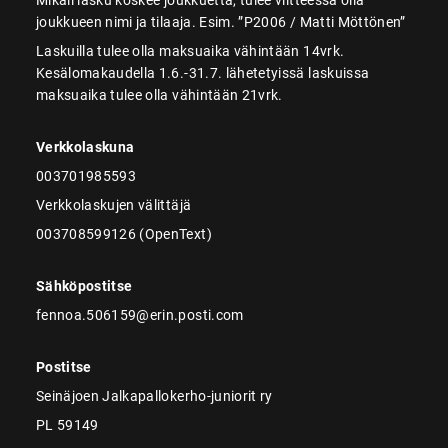
joukkueen nimi ja tilaaja. Esim. ”P2006 / Matti Möttönen”
Laskuilla tulee olla maksuaika vähintään 14vrk.
Kesälomakaudella 1.6.-31.7. lähetetyissä laskuissa
maksuaika tulee olla vähintään 21vrk.
Verkkolaskuna
003701985593
Verkkolaskujen välittäjä
003708599126 (OpenText)
Sähköpostitse
fennoa.506159@erin.posti.com
Postitse
Seinäjoen Jalkapallokerho-juniorit ry
PL 59149