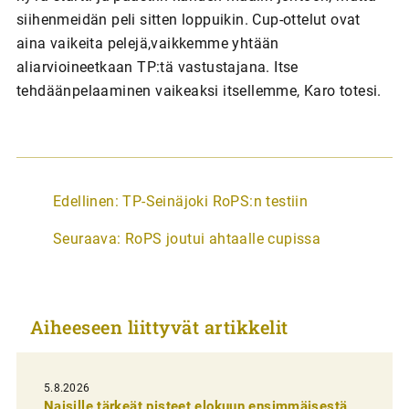
siihenmeidän peli sitten loppuikin. Cup-ottelut ovat
aina vaikeita pelejä,vaikkemme yhtään
aliarvioineetkaan TP:tä vastustajana. Itse
tehdäänpelaaminen vaikeaksi itsellemme, Karo totesi.
A
Edellinen:
TP-Seinäjoki RoPS:n testiin
r
Seuraava:
RoPS joutui ahtaalle cupissa
t
i
k
Aiheeseen liittyvät artikkelit
k
e
l
5.8.2026
Naisille tärkeät pisteet elokuun ensimmäisestä