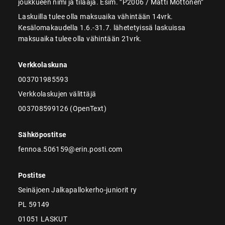
joukkueen nimi ja tilaaja. Esim. ”P2006 / Matti Möttönen”
Laskuilla tulee olla maksuaika vähintään 14vrk.
Kesälomakaudella 1.6.-31.7. lähetetyissä laskuissa
maksuaika tulee olla vähintään 21vrk.
Verkkolaskuna
003701985593
Verkkolaskujen välittäjä
003708599126 (OpenText)
Sähköpostitse
fennoa.506159@erin.posti.com
Postitse
Seinäjoen Jalkapallokerho-juniorit ry
PL 59149
01051 LASKUT