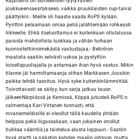
Rajaniemi oli suhteellisen tyytyväinen
joukkueensaesitykseen, vaikka pruukilaisten cup-taival
päättyikin.- Meille oli haaste saada RoPS kylään.
Pyrittiin pelaamaan omaa peliä jalähtemään rohkeasti
liikkeelle. Ehkä itseluottamus ei kuitenkaan ollutalussa
parasta mahdollista luokkaa ja vähän turhaan
kunnioitettiinnimekästä vastustajaa.- Betinhon
maalista saatiin selvästi uskoa ja pystyttiin
toisellapuoliajalla jo antamaan ihan hyvä vastus. Mikin
tilanne jäi harmittamaanja olihan Markkasen Jussikin
paikka tehdä tasoitus. Hyvä syke kuitenkinlämmittää.
Toivottavasti se säilyy, kun sarja jatkuu tauon
jälkeenNärpiössä ja Kemissä, Köppä jutusteli.RoPS:n
valmentaja Kari Virtanen tunnusti, että
rovaniemeläisillä ei oleollut tällä kaudella yhtään
helppoa peliä liigassakaan, vaan jokainen onollut
tiukkaa vääntöä ja taistelua alusta loppuun.- Saatiin
hyvä startti ja päästiin kahden maalin johtoon, mutta