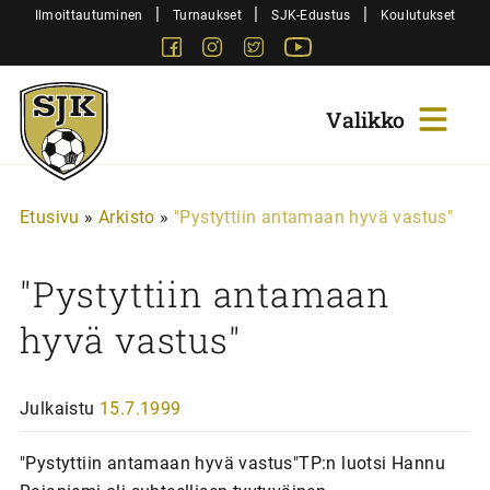
Siirry
|
|
|
Ilmoittautuminen
Turnaukset
SJK-Edustus
Koulutukset
sisältöön
Facebook
Instagram
Twitter
Youtube
Sjk-
Juniorit
Etusivu
»
Arkisto
»
"Pystyttiin antamaan hyvä vastus"
"Pystyttiin antamaan
hyvä vastus"
Julkaistu
15.7.1999
"Pystyttiin antamaan hyvä vastus"TP:n luotsi Hannu