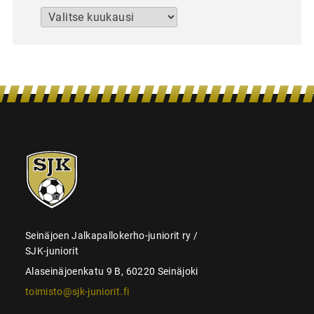
Arkistot
SJK-
juniorit
Seinäjoen Jalkapallokerho-juniorit ry /
SJK-juniorit
Alaseinäjoenkatu 9 B, 60220 Seinäjoki
toimisto@sjk-juniorit.fi