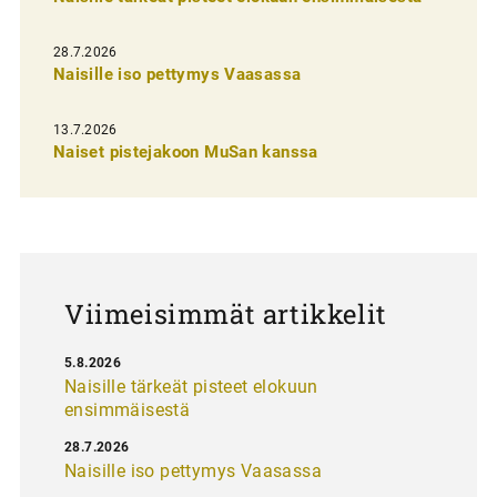
i
e
28.7.2026
n
Naisille iso pettymys Vaasassa
s
13.7.2026
e
Naiset pistejakoon MuSan kanssa
l
a
u
s
Viimeisimmät artikkelit
5.8.2026
Naisille tärkeät pisteet elokuun
ensimmäisestä
28.7.2026
Naisille iso pettymys Vaasassa