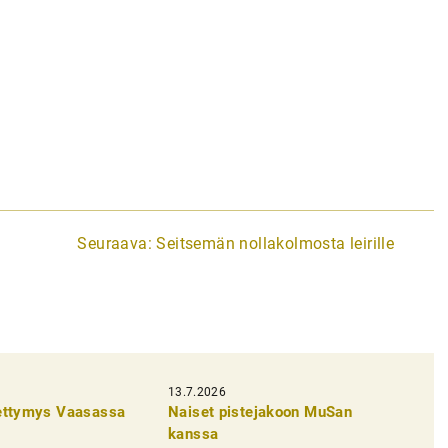
Seuraava:
Seitsemän nollakolmosta leirille
13.7.2026
pettymys Vaasassa
Naiset pistejakoon MuSan
kanssa