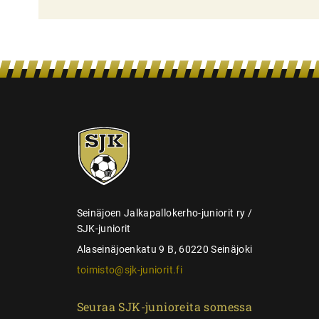
l
i
e
n
s
e
SJK-
l
juniorit
a
u
s
Seinäjoen Jalkapallokerho-juniorit ry /
SJK-juniorit
Alaseinäjoenkatu 9 B, 60220 Seinäjoki
toimisto@sjk-juniorit.fi
Seuraa SJK-junioreita somessa