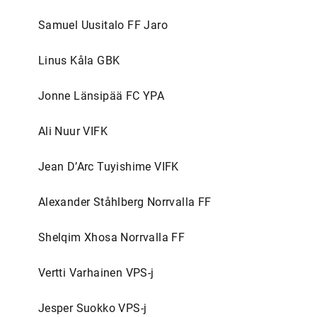
Samuel Uusitalo FF Jaro
Linus Kåla GBK
Jonne Länsipää FC YPA
Ali Nuur VIFK
Jean D’Arc Tuyishime VIFK
Alexander Ståhlberg Norrvalla FF
Shelqim Xhosa Norrvalla FF
Vertti Varhainen VPS-j
Jesper Suokko VPS-j