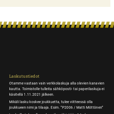
Laskutustiedot
Otamme vastaan vain verkkolaskuja alla olevien kanavien
kautta. Toimistolle tulleita sähköposti- tai paperilaskuja ei
käsitellä 1.11.2021 jälkeen.
Mikäli lasku koskee joukkuetta, tulee viitteessä olla
joukkueen nimi ja tilaaja. Esim. ”P2006 / Matti Möttönen”