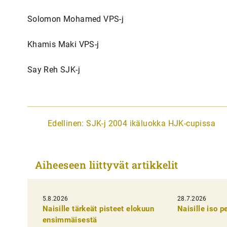
Solomon Mohamed VPS-j
Khamis Maki VPS-j
Say Reh SJK-j
A
Edellinen:
SJK-j 2004 ikäluokka HJK-cupissa
r
t
Aiheeseen liittyvät artikkelit
i
k
5.8.2026
k
28.7.2026
Naisille tärkeät pisteet elokuun
Naisille iso 
e
ensimmäisestä