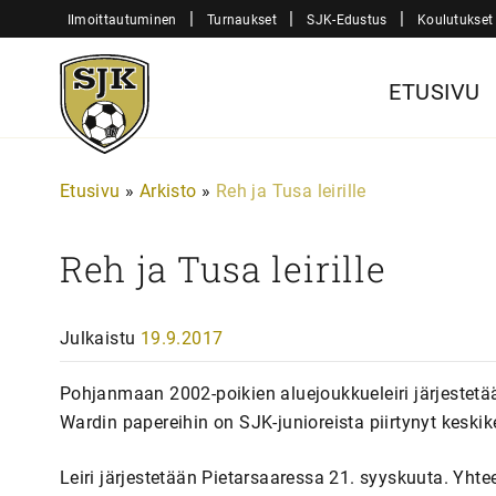
Siirry
|
|
|
Ilmoittautuminen
Turnaukset
SJK-Edustus
Koulutukset
sisältöön
Sjk-
ETUSIVU
Juniorit
Etusivu
»
Arkisto
»
Reh ja Tusa leirille
Reh ja Tusa leirille
Julkaistu
19.9.2017
Pohjanmaan 2002-poikien aluejoukkueleiri järjestet
Wardin papereihin on SJK-junioreista piirtynyt keski
Leiri järjestetään Pietarsaaressa 21. syyskuuta. Yhte