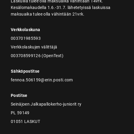
Laskuilla tulee olla maksuaika vähintään 14vrk.
Kesälomakaudella 1.6.-31.7. lähetetyissä laskuissa
maksuaika tulee olla vähintään 21vrk.
Verkkolaskuna
003701985593
Verkkolaskujen välittäjä
003708599126 (OpenText)
Sähköpostitse
fennoa.506159@erin.posti.com
Postitse
Seinäjoen Jalkapallokerho-juniorit ry
PL 59149
01051 LASKUT