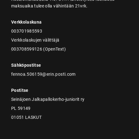
maksuaika tulee olla vähintään 21vrk.
Verkkolaskuna
003701985593
Verkkolaskujen välittäjä
003708599126 (OpenText)
Sähköpostitse
fennoa.506159@erin.posti.com
Postitse
Seinäjoen Jalkapallokerho-juniorit ry
PL 59149
01051 LASKUT