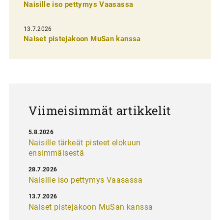
n
Naisille iso pettymys Vaasassa
s
13.7.2026
e
Naiset pistejakoon MuSan kanssa
l
a
u
s
Viimeisimmät artikkelit
5.8.2026
Naisille tärkeät pisteet elokuun
ensimmäisestä
28.7.2026
Naisille iso pettymys Vaasassa
13.7.2026
Naiset pistejakoon MuSan kanssa