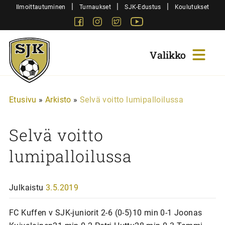
Siirry
|
|
|
Ilmoittautuminen
Turnaukset
SJK-Edustus
Koulutukset
sisältöön
Facebook
Instagram
Twitter
Youtube
Sjk-
Juniorit
Etusivu
»
Arkisto
»
Selvä voitto lumipalloilussa
Selvä voitto
lumipalloilussa
Julkaistu
3.5.2019
FC Kuffen v SJK-juniorit 2-6 (0-5)10 min 0-1 Joonas