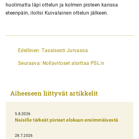
huolimatta läpi ottelun ja kolmen pisteen kanssa
eteenpäin, iloitsi Kuivalainen ottelun jälkeen.
A
Edellinen:
Tasaisesti Jurvassa
r
Seuraava:
Nollavitoset aloittaa PSL:n
t
i
k
Aiheeseen liittyvät artikkelit
k
e
l
5.8.2026
Naisille tärkeät pisteet elokuun ensimmäisestä
i
e
28.7.2026