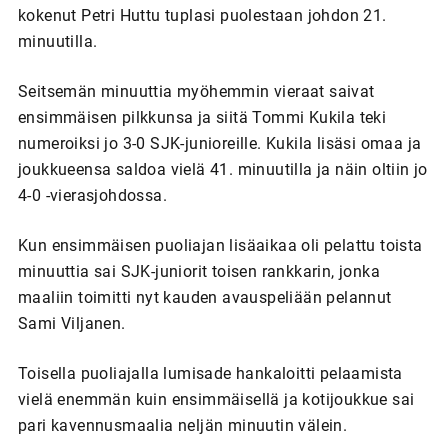
kokenut Petri Huttu tuplasi puolestaan johdon 21.
minuutilla.
Seitsemän minuuttia myöhemmin vieraat saivat
ensimmäisen pilkkunsa ja siitä Tommi Kukila teki
numeroiksi jo 3-0 SJK-junioreille. Kukila lisäsi omaa ja
joukkueensa saldoa vielä 41. minuutilla ja näin oltiin jo
4-0 -vierasjohdossa.
Kun ensimmäisen puoliajan lisäaikaa oli pelattu toista
minuuttia sai SJK-juniorit toisen rankkarin, jonka
maaliin toimitti nyt kauden avauspeliään pelannut
Sami Viljanen.
Toisella puoliajalla lumisade hankaloitti pelaamista
vielä enemmän kuin ensimmäisellä ja kotijoukkue sai
pari kavennusmaalia neljän minuutin välein.