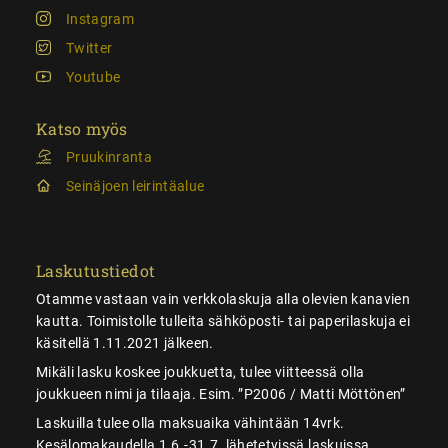
Instagram
Twitter
Youtube
Katso myös
Pruukinranta
Seinäjoen leirintäalue
Laskutustiedot
Otamme vastaan vain verkkolaskuja alla olevien kanavien
kautta. Toimistolle tulleita sähköposti- tai paperilaskuja ei
käsitellä 1.11.2021 jälkeen.
Mikäli lasku koskee joukkuetta, tulee viitteessä olla
joukkueen nimi ja tilaaja. Esim. ”P2006 / Matti Möttönen”
Laskuilla tulee olla maksuaika vähintään 14vrk.
Kesälomakaudella 1.6.-31.7. lähetetyissä laskuissa