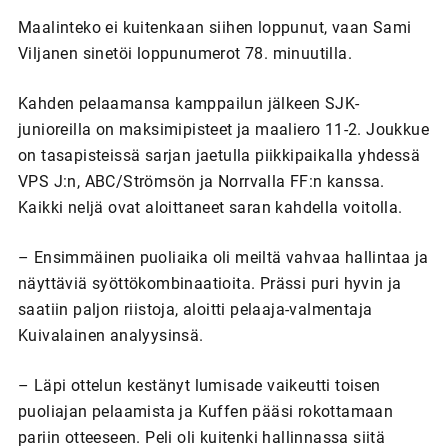
Maalinteko ei kuitenkaan siihen loppunut, vaan Sami
Viljanen sinetöi loppunumerot 78. minuutilla.
Kahden pelaamansa kamppailun jälkeen SJK-
junioreilla on maksimipisteet ja maaliero 11-2. Joukkue
on tasapisteissä sarjan jaetulla piikkipaikalla yhdessä
VPS J:n, ABC/Strömsön ja Norrvalla FF:n kanssa.
Kaikki neljä ovat aloittaneet saran kahdella voitolla.
– Ensimmäinen puoliaika oli meiltä vahvaa hallintaa ja
näyttäviä syöttökombinaatioita. Prässi puri hyvin ja
saatiin paljon riistoja, aloitti pelaaja-valmentaja
Kuivalainen analyysinsä.
– Läpi ottelun kestänyt lumisade vaikeutti toisen
puoliajan pelaamista ja Kuffen pääsi rokottamaan
pariin otteeseen. Peli oli kuitenki hallinnassa siitä