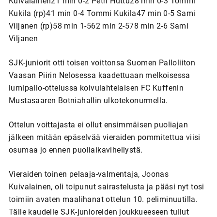
Kuivalainen21 min 0-2 Petri Huttu28 min 0-3 Tommi
Kukila (rp)41 min 0-4 Tommi Kukila47 min 0-5 Sami
Viljanen (rp)58 min 1-562 min 2-578 min 2-6 Sami
Viljanen
SJK-juniorit otti toisen voittonsa Suomen Palloliiton
Vaasan Piirin Nelosessa kaadettuaan melkoisessa
lumipallo-ottelussa koivulahtelaisen FC Kuffenin
Mustasaaren Botniahallin ulkotekonurmella.
Ottelun voittajasta ei ollut ensimmäisen puoliajan
jälkeen mitään epäselvää vieraiden pommitettua viisi
osumaa jo ennen puoliaikavihellystä.
Vieraiden toinen pelaaja-valmentaja, Joonas
Kuivalainen, oli toipunut sairastelusta ja pääsi nyt tosi
toimiin avaten maalihanat ottelun 10. peliminuutilla.
Tälle kaudelle SJK-junioreiden joukkueeseen tullut