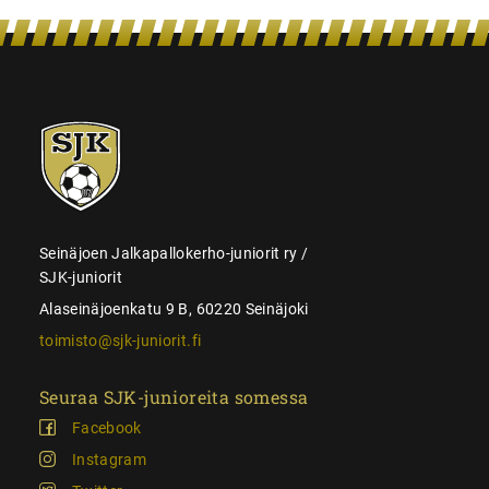
SJK-
juniorit
Seinäjoen Jalkapallokerho-juniorit ry /
SJK-juniorit
Alaseinäjoenkatu 9 B, 60220 Seinäjoki
toimisto@sjk-juniorit.fi
Seuraa SJK-junioreita somessa
Facebook
Instagram