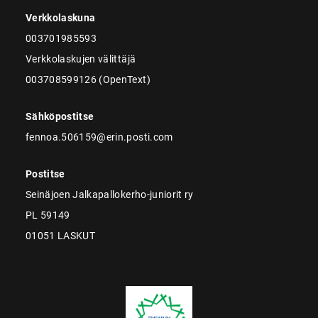
Verkkolaskuna
003701985593
Verkkolaskujen välittäjä
003708599126 (OpenText)
Sähköpostitse
fennoa.506159@erin.posti.com
Postitse
Seinäjoen Jalkapallokerho-juniorit ry
PL 59149
01051 LASKUT