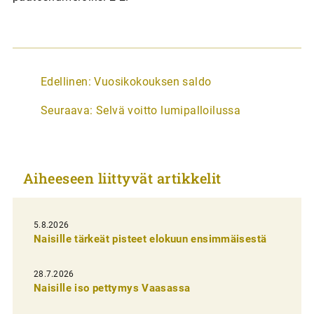
A
Edellinen:
Vuosikokouksen saldo
r
Seuraava:
Selvä voitto lumipalloilussa
t
i
k
Aiheeseen liittyvät artikkelit
k
e
l
5.8.2026
Naisille tärkeät pisteet elokuun ensimmäisestä
i
e
28.7.2026
n
Naisille iso pettymys Vaasassa
s