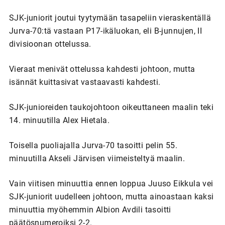
SJK-juniorit joutui tyytymään tasapeliin vieraskentällä
Jurva-70:tä vastaan P17-ikäluokan, eli B-junnujen, II
divisioonan ottelussa.
Vieraat menivät ottelussa kahdesti johtoon, mutta
isännät kuittasivat vastaavasti kahdesti.
SJK-junioreiden taukojohtoon oikeuttaneen maalin teki
14. minuutilla Alex Hietala.
Toisella puoliajalla Jurva-70 tasoitti pelin 55.
minuutilla Akseli Järvisen viimeisteltyä maalin.
Vain viitisen minuuttia ennen loppua Juuso Eikkula vei
SJK-juniorit uudelleen johtoon, mutta ainoastaan kaksi
minuuttia myöhemmin Albion Avdili tasoitti
päätösnumeroiksi 2-2.