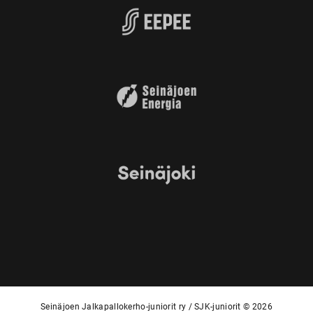
Seinäjoen Jalkapallokerho-juniorit ry / SJK-juniorit © 2026