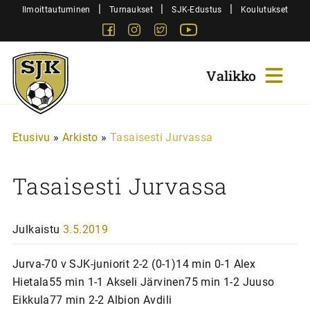
Siirry
|
|
|
Ilmoittautuminen
Turnaukset
SJK-Edustus
Koulutukset
sisältöön
Facebook
Instagram
Twitter
Youtube
Sjk-
Juniorit
Etusivu
»
Arkisto
»
Tasaisesti Jurvassa
Tasaisesti Jurvassa
Julkaistu
3.5.2019
Jurva-70 v SJK-juniorit 2-2 (0-1)14 min 0-1 Alex
Hietala55 min 1-1 Akseli Järvinen75 min 1-2 Juuso
Eikkula77 min 2-2 Albion Avdili