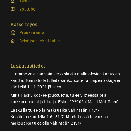
Twitter
Youtube
Katso myös
Pruukinranta
Seinäjoen leirintäalue
Laskutustiedot
Otamme vastaan vain verkkolaskuja alla olevien kanavien
kautta. Toimistolle tulleita sähköposti- tai paperilaskuja ei
käsitellä 1.11.2021 jälkeen.
Mikäli lasku koskee joukkuetta, tulee viitteessä olla
joukkueen nimi ja tilaaja. Esim. ”P2006 / Matti Möttönen”
Laskuilla tulee olla maksuaika vähintään 14vrk.
Kesälomakaudella 1.6.-31.7. lähetetyissä laskuissa
maksuaika tulee olla vähintään 21vrk.