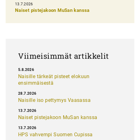
13.7.2026
e
Naiset pistejakoon MuSan kanssa
l
a
u
s
Viimeisimmät artikkelit
5.8.2026
Naisille tärkeät pisteet elokuun
ensimmäisestä
28.7.2026
Naisille iso pettymys Vaasassa
13.7.2026
Naiset pistejakoon MuSan kanssa
13.7.2026
HPS vahvempi Suomen Cupissa