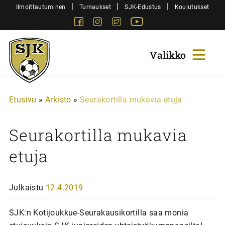
Siirry
|
|
|
Ilmoittautuminen
Turnaukset
SJK-Edustus
Koulutukset
sisältöön
Facebook
Instagram
Twitter
Youtube
Sjk-
Juniorit
Etusivu
»
Arkisto
»
Seurakortilla mukavia etuja
Seurakortilla mukavia
etuja
Julkaistu
12.4.2019
SJK:n Kotijoukkue-Seurakausikortilla saa monia