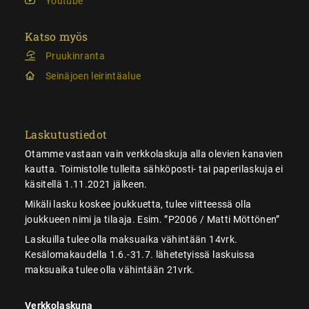
Youtube
Katso myös
Pruukinranta
Seinäjoen leirintäalue
Laskutustiedot
Otamme vastaan vain verkkolaskuja alla olevien kanavien
kautta. Toimistolle tulleita sähköposti- tai paperilaskuja ei
käsitellä 1.11.2021 jälkeen.
Mikäli lasku koskee joukkuetta, tulee viitteessä olla
joukkueen nimi ja tilaaja. Esim. ”P2006 / Matti Möttönen”
Laskuilla tulee olla maksuaika vähintään 14vrk.
Kesälomakaudella 1.6.-31.7. lähetetyissä laskuissa
maksuaika tulee olla vähintään 21vrk.
Verkkolaskuna