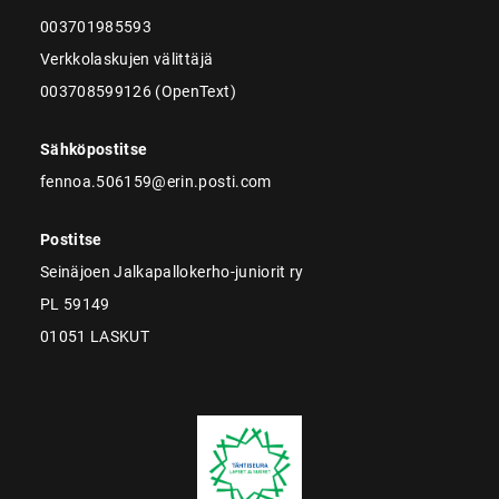
003701985593
Verkkolaskujen välittäjä
003708599126 (OpenText)
Sähköpostitse
fennoa.506159@erin.posti.com
Postitse
Seinäjoen Jalkapallokerho-juniorit ry
PL 59149
01051 LASKUT