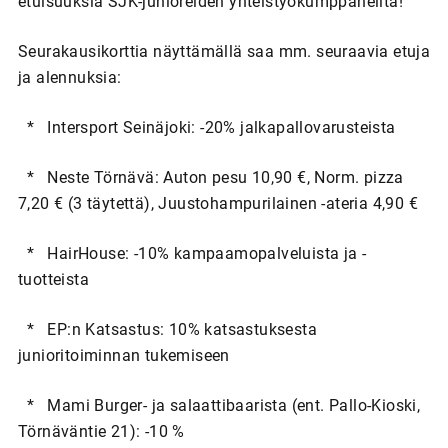
etuisuuksia SJK-junioreiden yhteistyökumppaneilta!
Seurakausikorttia näyttämällä saa mm. seuraavia etuja
ja alennuksia:
* Intersport Seinäjoki: -20% jalkapallovarusteista
* Neste Törnävä: Auton pesu 10,90 €, Norm. pizza
7,20 € (3 täytettä), Juustohampurilainen -ateria 4,90 €
* HairHouse: -10% kampaamopalveluista ja -
tuotteista
* EP:n Katsastus: 10% katsastuksesta
junioritoiminnan tukemiseen
* Mami Burger- ja salaattibaarista (ent. Pallo-Kioski,
Törnäväntie 21): -10 %