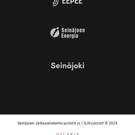
Seinäjoen Jalkapallokerho-juniorit ry / SJK-juniorit © 2026