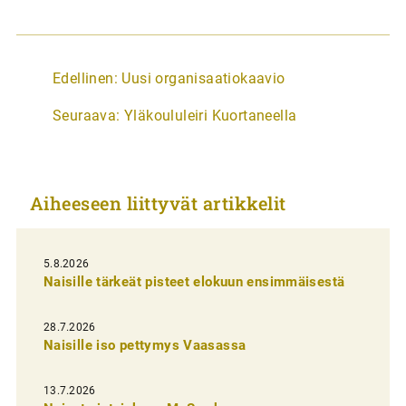
A
Edellinen:
Uusi organisaatiokaavio
r
Seuraava:
Yläkoululeiri Kuortaneella
t
i
k
Aiheeseen liittyvät artikkelit
k
e
l
5.8.2026
Naisille tärkeät pisteet elokuun ensimmäisestä
i
e
28.7.2026
n
Naisille iso pettymys Vaasassa
s
13.7.2026
e