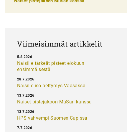
Naiset pistejakoon MuSan kanssa
l
a
u
s
Viimeisimmät artikkelit
5.8.2026
Naisille tärkeät pisteet elokuun
ensimmäisestä
28.7.2026
Naisille iso pettymys Vaasassa
13.7.2026
Naiset pistejakoon MuSan kanssa
13.7.2026
HPS vahvempi Suomen Cupissa
7.7.2026