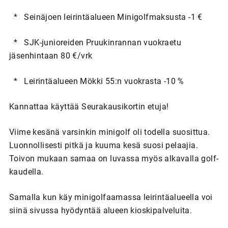
* Seinäjoen leirintäalueen Minigolfmaksusta -1 €
* SJK-junioreiden Pruukinrannan vuokraetu
jäsenhintaan 80 €/vrk
* Leirintäalueen Mökki 55:n vuokrasta -10 %
Kannattaa käyttää Seurakausikortin etuja!
Viime kesänä varsinkin minigolf oli todella suosittua.
Luonnollisesti pitkä ja kuuma kesä suosi pelaajia.
Toivon mukaan samaa on luvassa myös alkavalla golf-
kaudella.
Samalla kun käy minigolfaamassa leirintäalueella voi
siinä sivussa hyödyntää alueen kioskipalveluita.