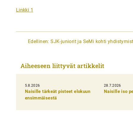
Linkki 1
A
Edellinen:
SJK-juniorit ja SeMi kohti yhdistymis
r
t
Aiheeseen liittyvät artikkelit
i
k
5.8.2026
k
28.7.2026
Naisille tärkeät pisteet elokuun
Naisille iso 
e
ensimmäisestä
l
i
e