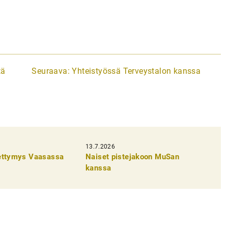
tä
Seuraava:
Yhteistyössä Terveystalon kanssa
13.7.2026
pettymys Vaasassa
Naiset pistejakoon MuSan
kanssa