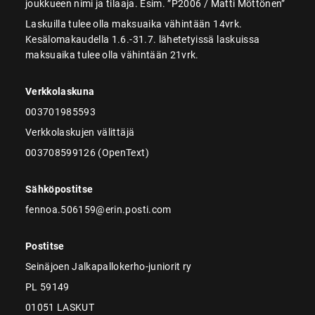
joukkueen nimi ja tilaaja. Esim. ”P2006 / Matti Möttönen”
Laskuilla tulee olla maksuaika vähintään 14vrk.
Kesälomakaudella 1.6.-31.7. lähetetyissä laskuissa
maksuaika tulee olla vähintään 21vrk.
Verkkolaskuna
003701985593
Verkkolaskujen välittäjä
003708599126 (OpenText)
Sähköpostitse
fennoa.506159@erin.posti.com
Postitse
Seinäjoen Jalkapallokerho-juniorit ry
PL 59149
01051 LASKUT