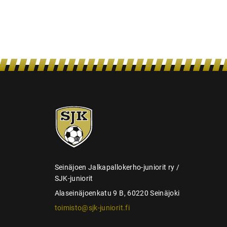
n
s
e
l
a
u
s
SJK-
juniorit
Seinäjoen Jalkapallokerho-juniorit ry /
SJK-juniorit
Alaseinäjoenkatu 9 B, 60220 Seinäjoki
toimisto@sjk-juniorit.fi