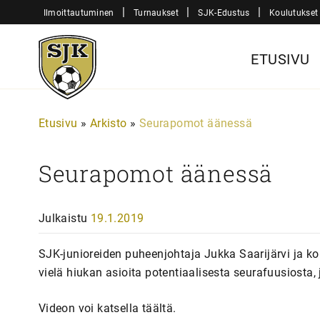
Siirry
|
|
|
Ilmoittautuminen
Turnaukset
SJK-Edustus
Koulutukset
sisältöön
Sjk-
ETUSIVU
Juniorit
Etusivu
»
Arkisto
»
Seurapomot äänessä
Seurapomot äänessä
Julkaistu
19.1.2019
SJK-junioreiden puheenjohtaja Jukka Saarijärvi ja ko
vielä hiukan asioita potentiaalisesta seurafuusiosta,
Videon voi katsella täältä.