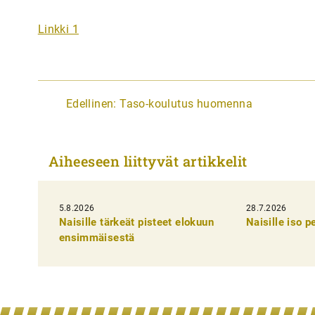
Linkki 1
A
Edellinen:
Taso-koulutus huomenna
r
t
Aiheeseen liittyvät artikkelit
i
k
5.8.2026
k
28.7.2026
Naisille tärkeät pisteet elokuun
Naisille iso 
e
ensimmäisestä
l
i
e