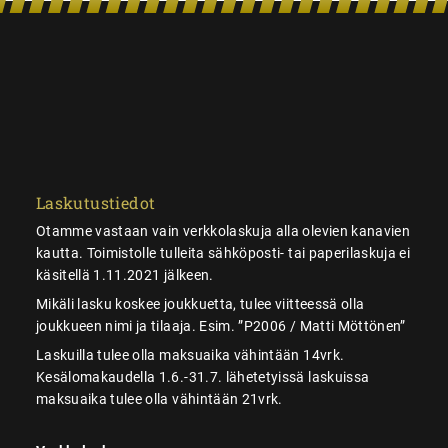
Laskutustiedot
Otamme vastaan vain verkkolaskuja alla olevien kanavien
kautta. Toimistolle tulleita sähköposti- tai paperilaskuja ei
käsitellä 1.11.2021 jälkeen.
Mikäli lasku koskee joukkuetta, tulee viitteessä olla
joukkueen nimi ja tilaaja. Esim. ”P2006 / Matti Möttönen”
Laskuilla tulee olla maksuaika vähintään 14vrk.
Kesälomakaudella 1.6.-31.7. lähetetyissä laskuissa
maksuaika tulee olla vähintään 21vrk.