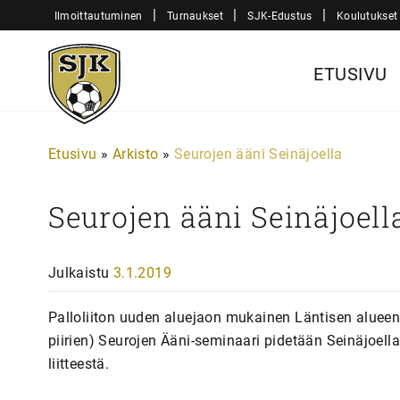
Siirry
|
|
|
Ilmoittautuminen
Turnaukset
SJK-Edustus
Koulutukset
sisältöön
Sjk-
ETUSIVU
Juniorit
Etusivu
»
Arkisto
»
Seurojen ääni Seinäjoella
Seurojen ääni Seinäjoell
Julkaistu
3.1.2019
Palloliiton uuden aluejaon mukainen Läntisen alue
piirien) Seurojen Ääni-seminaari pidetään Seinäjoell
liitteestä.