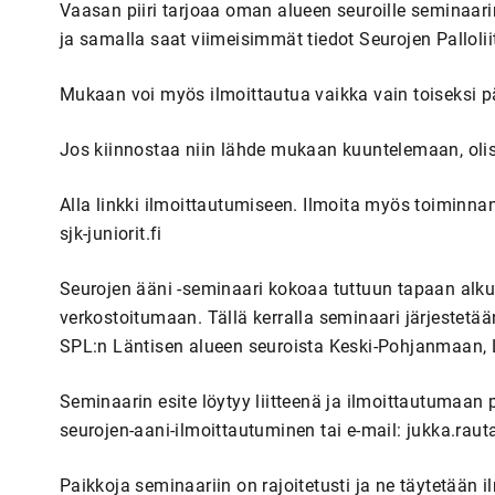
Vaasan piiri tarjoaa oman alueen seuroille seminaari
ja samalla saat viimeisimmät tiedot Seurojen Palloliit
Mukaan voi myös ilmoittautua vaikka vain toiseksi p
Jos kiinnostaa niin lähde mukaan kuuntelemaan, olis
Alla linkki ilmoittautumiseen. Ilmoita myös toiminnan
sjk-juniorit.fi
Seurojen ääni -seminaari kokoaa tuttuun tapaan alk
verkostoitumaan. Tällä kerralla seminaari järjestetää
SPL:n Läntisen alueen seuroista Keski-Pohjanmaan, 
Seminaarin esite löytyy liitteenä ja ilmoittautumaan p
seurojen-aani-ilmoittautuminen tai e-mail: jukka.rauta
Paikkoja seminaariin on rajoitetusti ja ne täytetään 