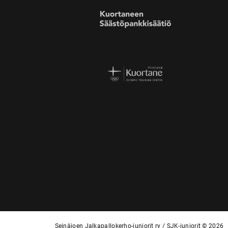
Seinäjoen Jalkapallokerho-juniorit ry / SJK-juniorit © 2026