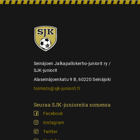
n
s
e
SJK-
l
juniorit
a
u
s
Seinäjoen Jalkapallokerho-juniorit ry /
SJK-juniorit
Alaseinäjoenkatu 9 B, 60220 Seinäjoki
toimisto@sjk-juniorit.fi
Seuraa SJK-junioreita somessa
Facebook
Instagram
Twitter