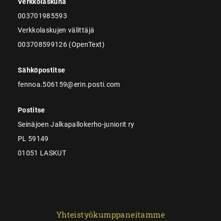
Verkkolaskuna
003701985593
Verkkolaskujen välittäjä
003708599126 (OpenText)
Sähköpostitse
fennoa.506159@erin.posti.com
Postitse
Seinäjoen Jalkapallokerho-juniorit ry
PL 59149
01051 LASKUT
Yhteistyökumppaneitamme