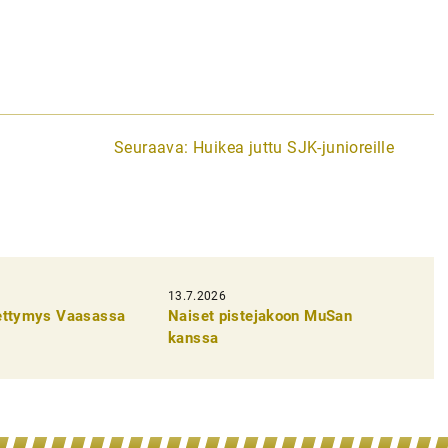
Seuraava:
Huikea juttu SJK-junioreille
13.7.2026
pettymys Vaasassa
Naiset pistejakoon MuSan
kanssa