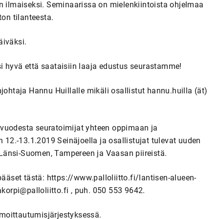
n ilmaiseksi. Seminaarissa on mielenkiintoista ohjelmaa
on tilanteesta.
äiväksi.
i hyvä että saataisiin laaja edustus seurastamme!
johtaja Hannu Huillalle mikäli osallistut hannu.huilla (ät)
uvuodesta seuratoimijat yhteen oppimaan ja
n 12.-13.1.2019 Seinäjoella ja osallistujat tulevat uuden
Länsi-Suomen, Tampereen ja Vaasan piireistä.
ääset tästä: https://www.palloliitto.fi/lantisen-alueen-
korpi@palloliitto.fi
, puh. 050 553 9642.
ilmoittautumisjärjestyksessä.