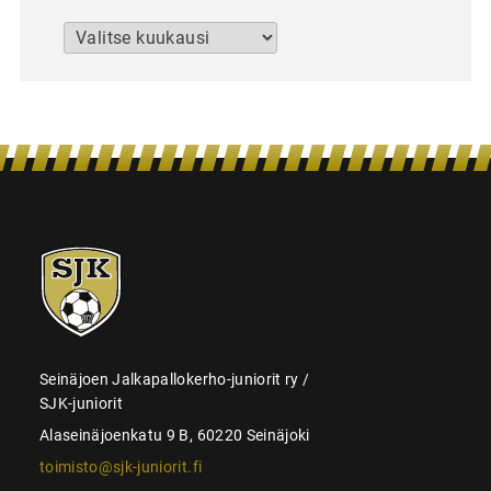
Arkistot
SJK-
juniorit
Seinäjoen Jalkapallokerho-juniorit ry /
SJK-juniorit
Alaseinäjoenkatu 9 B, 60220 Seinäjoki
toimisto@sjk-juniorit.fi