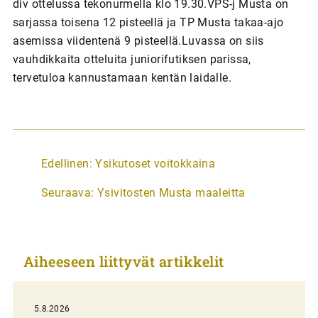
div ottelussa tekonurmella klo 19.30.VPS-j Musta on
sarjassa toisena 12 pisteellä ja TP Musta takaa-ajo
asemissa viidentenä 9 pisteellä.Luvassa on siis
vauhdikkaita otteluita juniorifutiksen parissa,
tervetuloa kannustamaan kentän laidalle.
A
Edellinen:
Ysikutoset voitokkaina
r
Seuraava:
Ysivitosten Musta maaleitta
t
i
k
Aiheeseen liittyvät artikkelit
k
e
l
5.8.2026