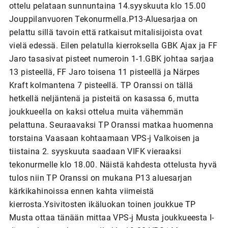
ottelu pelataan sunnuntaina 14.syyskuuta klo 15.00
Jouppilanvuoren Tekonurmella.P13-Aluesarjaa on
pelattu sillä tavoin että ratkaisut mitalisijoista ovat
vielä edessä. Eilen pelatulla kierroksella GBK Ajax ja FF
Jaro tasasivat pisteet numeroin 1-1.GBK johtaa sarjaa
13 pisteellä, FF Jaro toisena 11 pisteellä ja Närpes
Kraft kolmantena 7 pisteellä. TP Oranssi on tällä
hetkellä neljäntenä ja pisteitä on kasassa 6, mutta
joukkueella on kaksi ottelua muita vähemmän
pelattuna. Seuraavaksi TP Oranssi matkaa huomenna
torstaina Vaasaan kohtaamaan VPS-j Valkoisen ja
tiistaina 2. syyskuuta saadaan VIFK vieraaksi
tekonurmelle klo 18.00. Näistä kahdesta ottelusta hyvä
tulos niin TP Oranssi on mukana P13 aluesarjan
kärkikahinoissa ennen kahta viimeistä
kierrosta.Ysivitosten ikäluokan toinen joukkue TP
Musta ottaa tänään mittaa VPS-j Musta joukkueesta I-