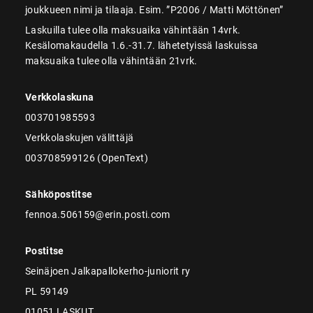
joukkueen nimi ja tilaaja. Esim. ”P2006 / Matti Möttönen”
Laskuilla tulee olla maksuaika vähintään 14vrk.
Kesälomakaudella 1.6.-31.7. lähetetyissä laskuissa
maksuaika tulee olla vähintään 21vrk.
Verkkolaskuna
003701985593
Verkkolaskujen välittäjä
003708599126 (OpenText)
Sähköpostitse
fennoa.506159@erin.posti.com
Postitse
Seinäjoen Jalkapallokerho-juniorit ry
PL 59149
01051 LASKUT