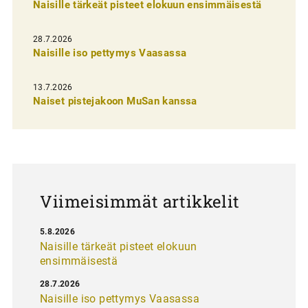
Naisille tärkeät pisteet elokuun ensimmäisestä
i
e
28.7.2026
n
Naisille iso pettymys Vaasassa
s
13.7.2026
e
Naiset pistejakoon MuSan kanssa
l
a
u
s
Viimeisimmät artikkelit
5.8.2026
Naisille tärkeät pisteet elokuun
ensimmäisestä
28.7.2026
Naisille iso pettymys Vaasassa