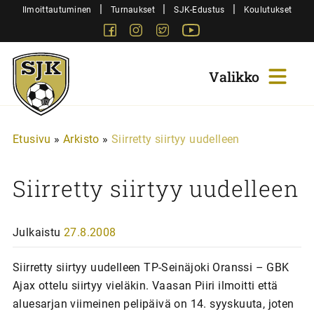
Siirry
|
|
|
Ilmoittautuminen
Turnaukset
SJK-Edustus
Koulutukset
sisältöön
Facebook
Instagram
Twitter
Youtube
Sjk-
Juniorit
Etusivu
»
Arkisto
»
Siirretty siirtyy uudelleen
Siirretty siirtyy uudelleen
Julkaistu
27.8.2008
Siirretty siirtyy uudelleen TP-Seinäjoki Oranssi – GBK
Ajax ottelu siirtyy vieläkin. Vaasan Piiri ilmoitti että
aluesarjan viimeinen pelipäivä on 14. syyskuuta, joten