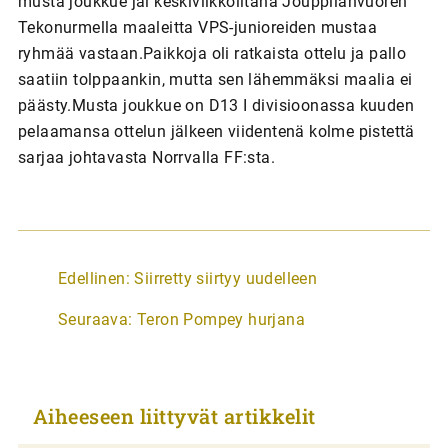
musta joukkue jäi keskiviikkoiltana Jouppilanvuoren
Tekonurmella maaleitta VPS-junioreiden mustaa
ryhmää vastaan.Paikkoja oli ratkaista ottelu ja pallo
saatiin tolppaankin, mutta sen lähemmäksi maalia ei
päästy.Musta joukkue on D13 I divisioonassa kuuden
pelaamansa ottelun jälkeen viidentenä kolme pistettä
sarjaa johtavasta Norrvalla FF:sta.
A
Edellinen:
Siirretty siirtyy uudelleen
r
Seuraava:
Teron Pompey hurjana
t
i
k
Aiheeseen liittyvät artikkelit
k