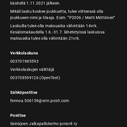
käsitellä 1.11.2021 jälkeen.
Mikäli lasku koskee joukkuetta, tulee viitteessä olla
joukkueen nimi ja tilaaja. Esim. ”P2006 / Matti Möttönen”
Laskuilla tulee olla maksuaika vähintään 14vrk.
Kesälomakaudella 1.6.-31.7. lähetetyissä laskuissa
maksuaika tulee olla vähintään 21vrk.
Verkkolaskuna
003701985593
Verkkolaskujen välittäjä
003708599126 (OpenText)
Sähköpostitse
fennoa.506159@erin.posti.com
Postitse
Seinäjoen Jalkapallokerho-juniorit ry