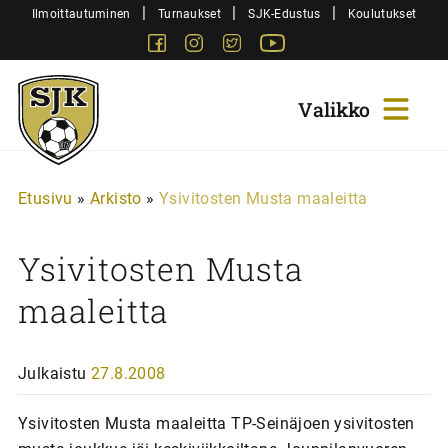
Siirry
|
|
|
Ilmoittautuminen
Turnaukset
SJK-Edustus
Koulutukset
sisältöön
Facebook
Instagram
Twitter
Youtube
Sjk-
Juniorit
Etusivu
»
Arkisto
»
Ysivitosten Musta maaleitta
Ysivitosten Musta
maaleitta
Julkaistu
27.8.2008
Ysivitosten Musta maaleitta TP-Seinäjoen ysivitosten