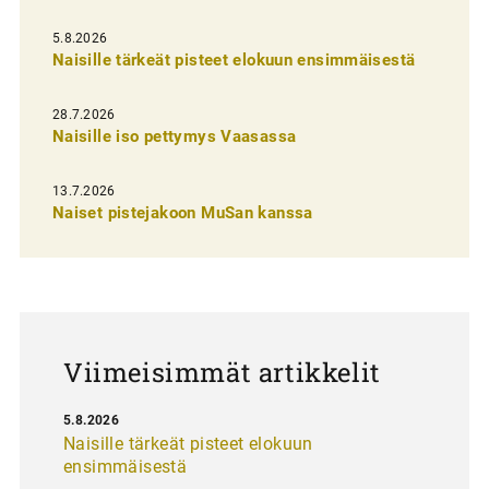
e
l
5.8.2026
Naisille tärkeät pisteet elokuun ensimmäisestä
i
e
28.7.2026
n
Naisille iso pettymys Vaasassa
s
13.7.2026
e
Naiset pistejakoon MuSan kanssa
l
a
u
s
Viimeisimmät artikkelit
5.8.2026
Naisille tärkeät pisteet elokuun
ensimmäisestä