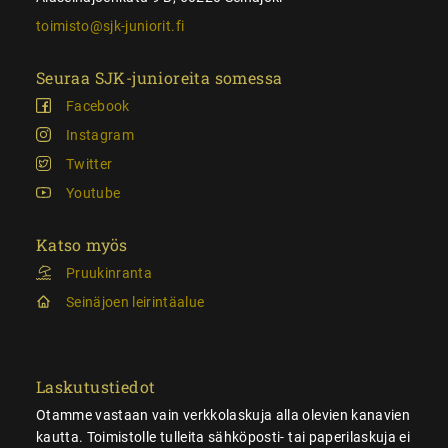
toimisto@sjk-juniorit.fi
Seuraa SJK-junioreita somessa
Facebook
Instagram
Twitter
Youtube
Katso myös
Pruukinranta
Seinäjoen leirintäalue
Laskutustiedot
Otamme vastaan vain verkkolaskuja alla olevien kanavien
kautta. Toimistolle tulleita sähköposti- tai paperilaskuja ei