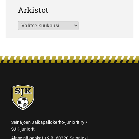
Arkistot
Arkistot
SJK-
juniorit
Seinäjoen Jalkapallokerho-juniorit ry /
SJK-juniorit
Alaseinäjoenkatu 9 B, 60220 Seinäjoki