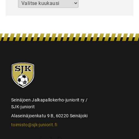
Arkistot
SJK-
juniorit
Seinäjoen Jalkapallokerho-juniorit ry /
SJK-juniorit
Alaseinäjoenkatu 9 B, 60220 Seinäjoki
toimisto@sjk-juniorit.fi