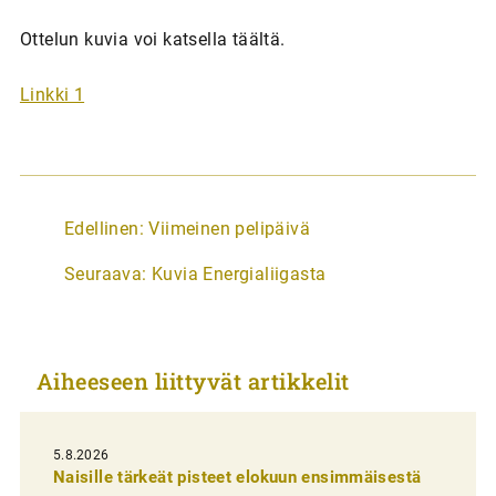
Ottelun kuvia voi katsella täältä.
Linkki 1
A
Edellinen:
Viimeinen pelipäivä
r
Seuraava:
Kuvia Energialiigasta
t
i
k
Aiheeseen liittyvät artikkelit
k
e
l
5.8.2026
Naisille tärkeät pisteet elokuun ensimmäisestä
i