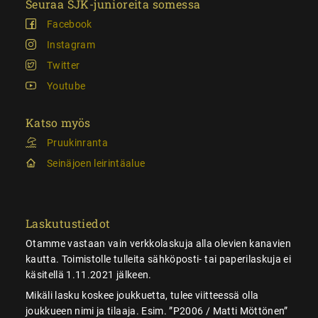
Seuraa SJK-junioreita somessa
Facebook
Instagram
Twitter
Youtube
Katso myös
Pruukinranta
Seinäjoen leirintäalue
Laskutustiedot
Otamme vastaan vain verkkolaskuja alla olevien kanavien
kautta. Toimistolle tulleita sähköposti- tai paperilaskuja ei
käsitellä 1.11.2021 jälkeen.
Mikäli lasku koskee joukkuetta, tulee viitteessä olla
joukkueen nimi ja tilaaja. Esim. ”P2006 / Matti Möttönen”