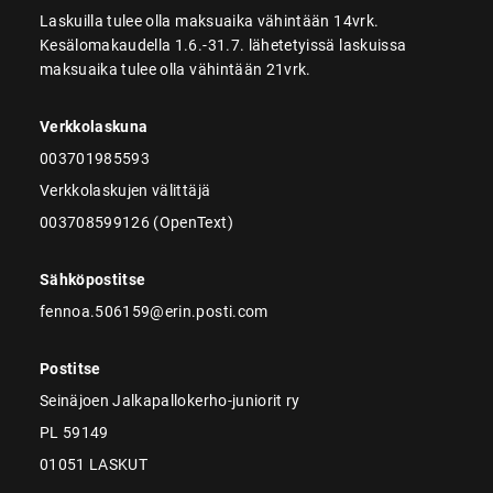
Laskuilla tulee olla maksuaika vähintään 14vrk.
Kesälomakaudella 1.6.-31.7. lähetetyissä laskuissa
maksuaika tulee olla vähintään 21vrk.
Verkkolaskuna
003701985593
Verkkolaskujen välittäjä
003708599126 (OpenText)
Sähköpostitse
fennoa.506159@erin.posti.com
Postitse
Seinäjoen Jalkapallokerho-juniorit ry
PL 59149
01051 LASKUT