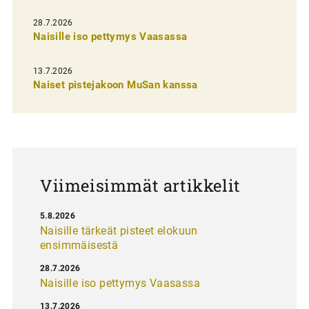
e
28.7.2026
n
Naisille iso pettymys Vaasassa
s
13.7.2026
e
Naiset pistejakoon MuSan kanssa
l
a
u
s
Viimeisimmät artikkelit
5.8.2026
Naisille tärkeät pisteet elokuun
ensimmäisestä
28.7.2026
Naisille iso pettymys Vaasassa
13.7.2026