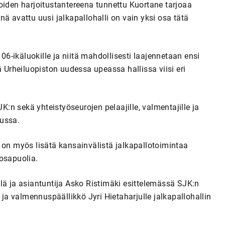
lijoiden harjoitustantereena tunnettu Kuortane tarjoaa
ä avattu uusi jalkapallohalli on vain yksi osa tätä
 06-ikäluokille ja niitä mahdollisesti laajennetaan ensi
ä Urheiluopiston uudessa upeassa hallissa viisi eri
JK:n sekä yhteistyöseurojen pelaajille, valmentajille ja
uussa.
 on myös lisätä kansainvälistä jalkapallotoimintaa
osapuolia.
lä ja asiantuntija Asko Ristimäki esittelemässä SJK:n
a valmennuspäällikkö Jyri Hietaharjulle jalkapallohallin