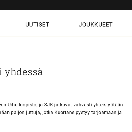
UUTISET
JOUKKUEET
ä
i yhdessä
een Urheiluopisto, ja SJK jatkavat vahvasti yhteistyötään
än paljon juttuja, jotka Kuortane pystyy tarjoamaan ja