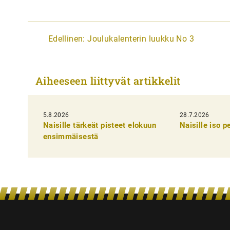
A
Edellinen:
Joulukalenterin luukku No 3
r
t
Aiheeseen liittyvät artikkelit
i
k
5.8.2026
k
28.7.2026
Naisille tärkeät pisteet elokuun
Naisille iso 
e
ensimmäisestä
l
i
e
n
s