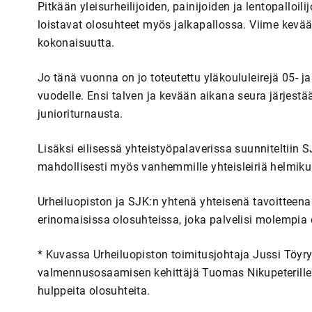
Pitkään yleisurheilijoiden, painijoiden ja lentopalloi
loistavat olosuhteet myös jalkapallossa. Viime kevään
kokonaisuutta.
Jo tänä vuonna on jo toteutettu yläkoululeirejä 05- ja
vuodelle. Ensi talven ja kevään aikana seura järjestä
junioriturnausta.
Lisäksi eilisessä yhteistyöpalaverissa suunniteltiin S
mahdollisesti myös vanhemmille yhteisleiriä helmik
Urheiluopiston ja SJK:n yhtenä yhteisenä tavoitteena
erinomaisissa olosuhteissa, joka palvelisi molempia 
* Kuvassa Urheiluopiston toimitusjohtaja Jussi Töyry
valmennusosaamisen kehittäjä Tuomas Nikupeterille j
hulppeita olosuhteita.