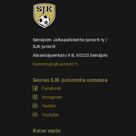
e
SJK-
l
juniorit
a
u
s
Seinäjoen Jalkapallokerho-juniorit ry /
SJK-juniorit
Alaseinäjoenkatu 9 B, 60220 Seinäjoki
toimisto@sjk-juniorit.fi
Seuraa SJK-junioreita somessa
Facebook
Instagram
Twitter
Youtube
Katso myös