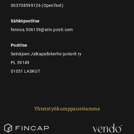
003708599126 (OpenText)
Sähköpostitse
fennoa.506159@erin.posti.com
Postitse
Seinäjoen Jalkapallokerho-juniorit ry
PL 59149
01051 LASKUT
Yhteistyökumppaneitamme