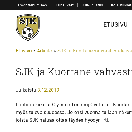
Siirry
|
|
|
Ilmoittautuminen
Turnaukset
SJK-Edustus
Koulutukset
sisältöön
Sjk-
ETUSIVU
Juniorit
Etusivu
»
Arkisto
»
SJK ja Kuortane vahvasti yhdess
SJK ja Kuortane vahvast
Julkaistu
3.12.2019
Lontoon kielellä Olympic Training Centre, eli Kuortan
myös tulevaisuudessa. Jo ensi vuonna tullaan näkemä
joista SJK haluaa ottaa täyden hyödyn irti.