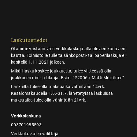
Laskutustiedot
Otamme vastaan vain verkkolaskuja alla olevien kanavien
kautta. Toimistolle tulleita sähköposti- tai paperilaskuja ei
käsitellä 1.11.2021 jälkeen.
Mikäli lasku koskee joukkuetta, tulee viitteessä olla
joukkueen nimi ja tilaaja. Esim. ”P2006 / Matti Möttönen”
Laskuilla tulee olla maksuaika vähintään 14vrk.
Kesälomakaudella 1.6.-31.7. lähetetyissä laskuissa
maksuaika tulee olla vähintään 21vrk.
Verkkolaskuna
003701985593
Verkkolaskujen välittäjä