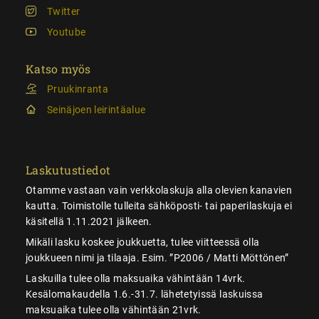
Twitter
Youtube
Katso myös
Pruukinranta
Seinäjoen leirintäalue
Laskutustiedot
Otamme vastaan vain verkkolaskuja alla olevien kanavien
kautta. Toimistolle tulleita sähköposti- tai paperilaskuja ei
käsitellä 1.11.2021 jälkeen.
Mikäli lasku koskee joukkuetta, tulee viitteessä olla
joukkueen nimi ja tilaaja. Esim. ”P2006 / Matti Möttönen”
Laskuilla tulee olla maksuaika vähintään 14vrk.
Kesälomakaudella 1.6.-31.7. lähetetyissä laskuissa
maksuaika tulee olla vähintään 21vrk.