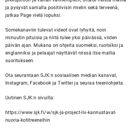
ja pysyvät samalla positiivisin mielin sekä terveenä,
jatkaa Page vielä lopuksi.
Somekanaviin tulevat videot ovat lyhyitä, noin
minuutin pituisia ja niitä tulee yksi päivässä, viiden
päivän ajan. Mukana on ohjeita suomeksi, ruotsiksi ja
englanniksi ja pelaajat näyttävät niissä itse mallia
suoritukseen.
Ota seurantaan SJK:n sosiaalisen median kanavat,
Instagram
, Facebook
ja Twitter
ja seuraa treeniohjeita.
Uutinen SJK:n sivuilla:
https://www.sjk.fi/w/sjk-ja-project-liv-kannustavat-
nuoria-kotitreeneihin