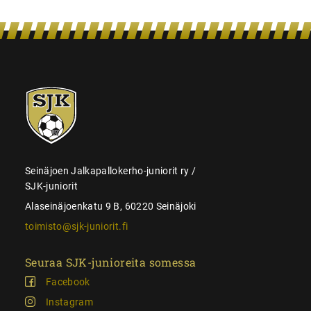
SJK-
juniorit
Seinäjoen Jalkapallokerho-juniorit ry /
SJK-juniorit
Alaseinäjoenkatu 9 B, 60220 Seinäjoki
toimisto@sjk-juniorit.fi
Seuraa SJK-junioreita somessa
Facebook
Instagram