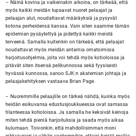
– Näinä kovina ja vaikeinakin aikoina, on tärkeää, että
myös kaikki meidän lupaavat nuoret pelaajat ja
pelaajan alut, noudattavat määräyksiä ja pysyvät
kotona perheidensä kanssa. Vain siten saamme tämän
epidemian pysäytettyä ja pidettyä kaikki meistä
terveenä. Samalla kuitenkin on tärkeää, että pelaajat
noudattavat myös meidän antamia omatoimisia
harjoitusohjelmia, joita voi tehdä myös kotioloissa ja
pitävät siten itsensä pelikunnossa sekä fyysisesti
hyvässä kunnossa, sanoo SJK:n akatemian johtaja ja
pelaajakehityksen vastaava Brian Page.
– Nuoremmille pelaajille on tärkeä nähdä, kuinka myös
heidän esikuvansa edustusjoukkueessa ovat samassa
tilanteessa kotioloissa. Ja samalla he keksivät keinoja
miten tehdä pieniä harjoituksia ja saada myös aikaa
kulumaan. Toivonkin, että mahdollisimman moni
pikkujuniori ja vähän vanhempikin, ottaisi heistä mallia