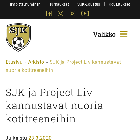
Siirry
|
|
|
Ilmoittautuminen
Turnaukset
SJK-Edustus
Koulutukset
sisältöön
Facebook
Instagram
Twitter
Youtube
Sjk-
Juniorit
Etusivu
»
Arkisto
»
SJK ja Project Liv kannustavat
nuoria kotitreeneihin
SJK ja Project Liv
kannustavat nuoria
kotitreeneihin
Julkaistu
23.3.2020