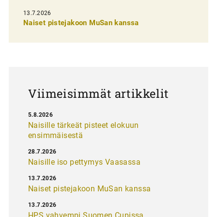
s
13.7.2026
e
Naiset pistejakoon MuSan kanssa
l
a
u
s
Viimeisimmät artikkelit
5.8.2026
Naisille tärkeät pisteet elokuun
ensimmäisestä
28.7.2026
Naisille iso pettymys Vaasassa
13.7.2026
Naiset pistejakoon MuSan kanssa
13.7.2026
HPS vahvempi Suomen Cupissa