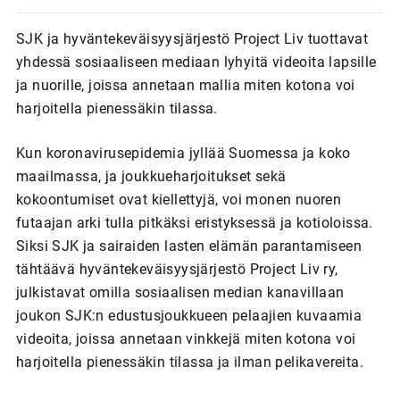
SJK ja hyväntekeväisyysjärjestö Project Liv
tuottavat
yhdessä sosiaaliseen mediaan lyhyitä videoita lapsille
ja nuorille, joissa annetaan mallia miten kotona voi
harjoitella pienessäkin tilassa.
Kun koronavirusepidemia jyllää Suomessa ja koko
maailmassa, ja joukkueharjoitukset sekä
kokoontumiset ovat kiellettyjä, voi monen nuoren
futaajan arki tulla pitkäksi eristyksessä ja kotioloissa.
Siksi SJK ja sairaiden lasten elämän parantamiseen
tähtäävä hyväntekeväisyysjärjestö Project Liv ry,
julkistavat omilla sosiaalisen median kanavillaan
joukon SJK:n edustusjoukkueen pelaajien kuvaamia
videoita, joissa annetaan vinkkejä miten kotona voi
harjoitella pienessäkin tilassa ja ilman pelikavereita.