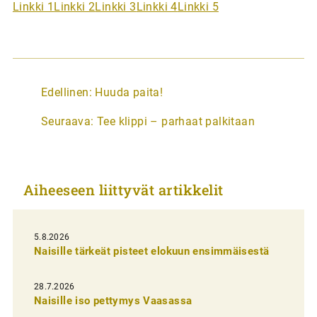
Linkki 1
Linkki 2
Linkki 3
Linkki 4
Linkki 5
A
Edellinen:
Huuda paita!
r
Seuraava:
Tee klippi – parhaat palkitaan
t
i
k
Aiheeseen liittyvät artikkelit
k
e
l
5.8.2026
Naisille tärkeät pisteet elokuun ensimmäisestä
i
e
28.7.2026
n
Naisille iso pettymys Vaasassa