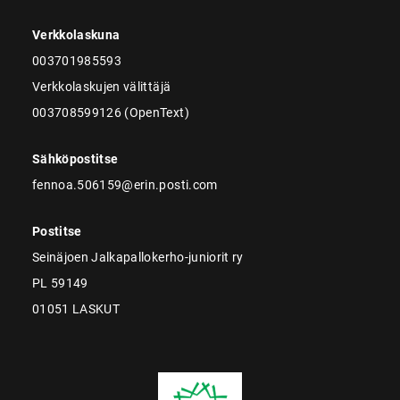
Verkkolaskuna
003701985593
Verkkolaskujen välittäjä
003708599126 (OpenText)
Sähköpostitse
fennoa.506159@erin.posti.com
Postitse
Seinäjoen Jalkapallokerho-juniorit ry
PL 59149
01051 LASKUT