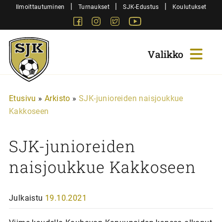
Siirry
|
|
|
Ilmoittautuminen
Turnaukset
SJK-Edustus
Koulutukset
sisältöön
Facebook
Instagram
Twitter
Youtube
Sjk-
Juniorit
Etusivu
»
Arkisto
»
SJK-junioreiden naisjoukkue
Kakkoseen
SJK-junioreiden
naisjoukkue Kakkoseen
Julkaistu
19.10.2021