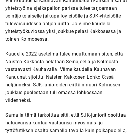
Viime kaudella Kauhavan Kanuunoiden kanssa alkanut
yhteistyö naisjalkapallon parissa tulee tarjoamaan
seinäjokelaiselle jalkapalloyleisölle ja SJK-yhteisölle
tulevaisuudessa paljon uutta. Jo viime kaudella
yhteistyökuviossa yksi joukkue pelasi Kakkosessa ja
toinen Kolmosessa.
Kaudelle 2022 asetelma tulee muuttumaan siten, että
Naisten Kakkosta pelataan Seinäjoella ja Kolmosta
vastaavasti Kauhavalla. Viime kaudella Kauhavan
Kanuunat sijoittui Naisten Kakkosen Lohko C:ssä
neljänneksi. SJK-junioreiden erittäin nuori Kolmosen
joukkue puolestaan tuli omassa lohkossaan
viidenneksi.
Samalla tämä tarkoittaa sitä, että SJK-juniorit osoittaa
haluavansa kantaa vastuunsa myös nais- ja
tyttöfutiksen osalta samalla tavalla kuin poikapuolella,