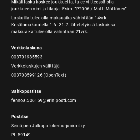
Mikäli lasku koskee joukkuetta, tulee viitteessä olla
joukkueen nimi ja tilaaja. Esim. ”P2006 / Matti Möttönen”
Laskuilla tulee olla maksuaika vähintään 14vrk.
Kesälomakaudella 1.6.-31.7. lähetetyissä laskuissa
maksuaika tulee olla vähintään 21vrk.
Verkkolaskuna
003701985593
Verkkolaskujen välittäjä
003708599126 (OpenText)
Sähköpostitse
fennoa.506159@erin.posti.com
Postitse
Seinäjoen Jalkapallokerho-juniorit ry
PL 59149