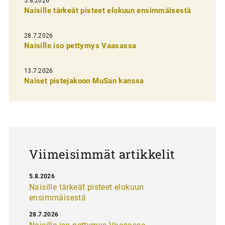
5.8.2026
Naisille tärkeät pisteet elokuun ensimmäisestä
i
e
28.7.2026
n
Naisille iso pettymys Vaasassa
s
13.7.2026
e
Naiset pistejakoon MuSan kanssa
l
a
u
s
Viimeisimmät artikkelit
5.8.2026
Naisille tärkeät pisteet elokuun
ensimmäisestä
28.7.2026