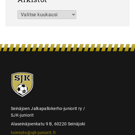
Arkistot
SJK-
juniorit
Seinäjoen Jalkapallokerho-juniorit ry /
SJK-juniorit
Alaseinäjoenkatu 9 B, 60220 Seinäjoki
toimisto@sjk-juniorit.fi