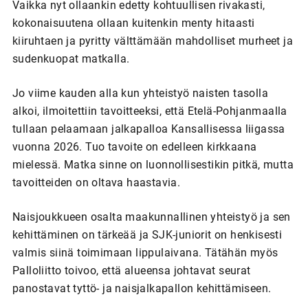
Vaikka nyt ollaankin edetty kohtuullisen rivakasti,
kokonaisuutena ollaan kuitenkin menty hitaasti
kiiruhtaen ja pyritty välttämään mahdolliset murheet ja
sudenkuopat matkalla.
Jo viime kauden alla kun yhteistyö naisten tasolla
alkoi, ilmoitettiin tavoitteeksi, että Etelä-Pohjanmaalla
tullaan pelaamaan jalkapalloa Kansallisessa liigassa
vuonna 2026. Tuo tavoite on edelleen kirkkaana
mielessä. Matka sinne on luonnollisestikin pitkä, mutta
tavoitteiden on oltava haastavia.
Naisjoukkueen osalta maakunnallinen yhteistyö ja sen
kehittäminen on tärkeää ja SJK-juniorit on henkisesti
valmis siinä toimimaan lippulaivana. Tätähän myös
Palloliitto toivoo, että alueensa johtavat seurat
panostavat tyttö- ja naisjalkapallon kehittämiseen.