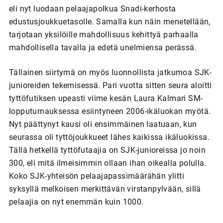
eli nyt luodaan pelaajapolkua Snadi-kerhosta
edustusjoukkuetasolle. Samalla kun näin menetellään,
tarjotaan yksilöille mahdollisuus kehittyä parhaalla
mahdollisella tavalla ja edetä unelmiensa perässä.
Tällainen siirtymä on myös luonnollista jatkumoa SJK-
junioreiden tekemisessä. Pari vuotta sitten seura aloitti
tyttöfutiksen upeasti viime kesän Laura Kalmari SM-
lopputurnauksessa esiintyneen 2006-ikäluokan myötä.
Nyt päättynyt kausi oli ensimmäinen laatuaan, kun
seurassa oli tyttöjoukkueet lähes kaikissa ikäluokissa.
Tällä hetkellä tyttöfutaajia on SJK-junioreissa jo noin
300, eli mitä ilmeisimmin ollaan ihan oikealla polulla.
Koko SJK-yhteisön pelaajapassimäärähän ylitti
syksyllä melkoisen merkittävän virstanpylvään, sillä
pelaajia on nyt enemmän kuin 1000.