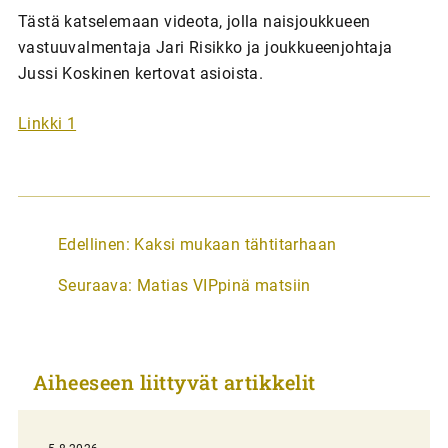
Tästä katselemaan videota, jolla naisjoukkueen
vastuuvalmentaja Jari Risikko ja joukkueenjohtaja
Jussi Koskinen kertovat asioista.
Linkki 1
A
Edellinen:
Kaksi mukaan tähtitarhaan
r
Seuraava:
Matias VIPpinä matsiin
t
i
k
Aiheeseen liittyvät artikkelit
k
e
l