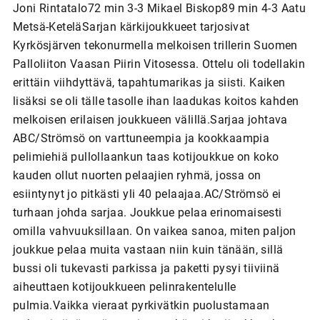
Joni Rintatalo72 min 3-3 Mikael Biskop89 min 4-3 Aatu
Metsä-KeteläSarjan kärkijoukkueet tarjosivat
Kyrkösjärven tekonurmella melkoisen trillerin Suomen
Palloliiton Vaasan Piirin Vitosessa. Ottelu oli todellakin
erittäin viihdyttävä, tapahtumarikas ja siisti. Kaiken
lisäksi se oli tälle tasolle ihan laadukas koitos kahden
melkoisen erilaisen joukkueen välillä.Sarjaa johtava
ABC/Strömsö on varttuneempia ja kookkaampia
pelimiehiä pullollaankun taas kotijoukkue on koko
kauden ollut nuorten pelaajien ryhmä, jossa on
esiintynyt jo pitkästi yli 40 pelaajaa.AC/Strömsö ei
turhaan johda sarjaa. Joukkue pelaa erinomaisesti
omilla vahvuuksillaan. On vaikea sanoa, miten paljon
joukkue pelaa muita vastaan niin kuin tänään, sillä
bussi oli tukevasti parkissa ja paketti pysyi tiiviinä
aiheuttaen kotijoukkueen pelinrakentelulle
pulmia.Vaikka vieraat pyrkivätkin puolustamaan