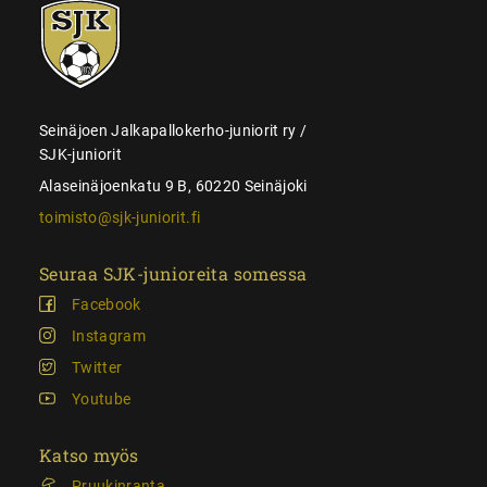
SJK-
juniorit
Seinäjoen Jalkapallokerho-juniorit ry /
SJK-juniorit
Alaseinäjoenkatu 9 B, 60220 Seinäjoki
toimisto@sjk-juniorit.fi
Seuraa SJK-junioreita somessa
Facebook
Instagram
Twitter
Youtube
Katso myös
Pruukinranta