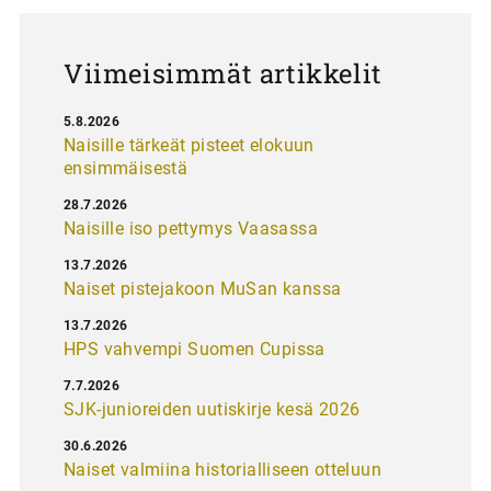
u
s
Viimeisimmät artikkelit
5.8.2026
Naisille tärkeät pisteet elokuun
ensimmäisestä
28.7.2026
Naisille iso pettymys Vaasassa
13.7.2026
Naiset pistejakoon MuSan kanssa
13.7.2026
HPS vahvempi Suomen Cupissa
7.7.2026
SJK-junioreiden uutiskirje kesä 2026
30.6.2026
Naiset valmiina historialliseen otteluun