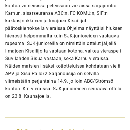
kohtaa viimeisissä peleissään vieraissa sarjajumbo
Karhun, sisarseuransa ABC:n, FC KOMU:n, SIF:n
kakkosjoukkueen ja Imajoen Kisailijat
päätöskierroksella vieraissa.Ohjelma näyttäisi hiuksen
hienosti helpommalta kuin SJK-junioreiden vastaava
rupeama. SJK-junioreilla on nimittäin ottelut jäljellä
Ilmajoen Kisailijoita vastaan kotona, vaikea vieraspeli
Suvilahden Sisua vastaan, sekä Karhu vieraissa.
Näiden matsien lisäksi kotiotteluissa kohdataan vielä
APV ja Sisu-Pallo/2.Sarjanousija on selvillä
viimeistään perjantaina 14.9. jolloin ABC/Strömsö
kohtaa IK:n vieraissa. SJK-junioreiden seuraava ottelu
on 23.8. Kauhajoella.
A