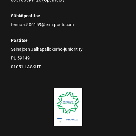
Sähköpostitse
fennoa.506159@erin.posti.com
Postitse
Seinäjoen Jalkapallokerho-juniorit ry
PL 59149
01051 LASKUT