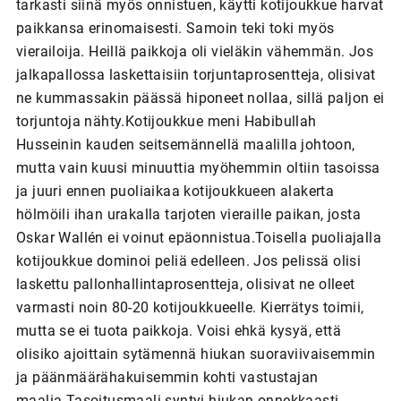
tarkasti siinä myös onnistuen, käytti kotijoukkue harvat
paikkansa erinomaisesti. Samoin teki toki myös
vierailoija. Heillä paikkoja oli vieläkin vähemmän. Jos
jalkapallossa laskettaisiin torjuntaprosentteja, olisivat
ne kummassakin päässä hiponeet nollaa, sillä paljon ei
torjuntoja nähty.Kotijoukkue meni Habibullah
Husseinin kauden seitsemännellä maalilla johtoon,
mutta vain kuusi minuuttia myöhemmin oltiin tasoissa
ja juuri ennen puoliaikaa kotijoukkueen alakerta
hölmöili ihan urakalla tarjoten vieraille paikan, josta
Oskar Wallén ei voinut epäonnistua.Toisella puoliajalla
kotijoukkue dominoi peliä edelleen. Jos pelissä olisi
laskettu pallonhallintaprosentteja, olisivat ne olleet
varmasti noin 80-20 kotijoukkueelle. Kierrätys toimii,
mutta se ei tuota paikkoja. Voisi ehkä kysyä, että
olisiko ajoittain sytämennä hiukan suoraviivaisemmin
ja päänmäärähakuisemmin kohti vastustajan
maalia.Tasoitusmaali syntyi hiukan onnekkaasti