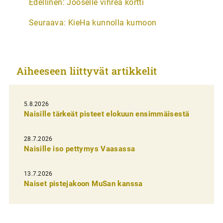
Edellinen:
Jooselle vihreä kortti
r
Seuraava:
KieHa kunnolla kumoon
t
i
k
Aiheeseen liittyvät artikkelit
k
e
l
5.8.2026
Naisille tärkeät pisteet elokuun ensimmäisestä
i
e
28.7.2026
n
Naisille iso pettymys Vaasassa
s
13.7.2026
e
Naiset pistejakoon MuSan kanssa
l
a