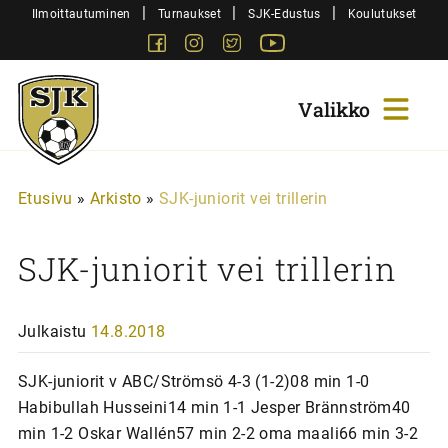
Siirry
|
|
|
Ilmoittautuminen
Turnaukset
SJK-Edustus
Koulutukset
sisältöön
Facebook
Instagram
Twitter
Youtube
Sjk-
Juniorit
Etusivu
»
Arkisto
»
SJK-juniorit vei trillerin
SJK-juniorit vei trillerin
Julkaistu
14.8.2018
SJK-juniorit v ABC/Strömsö 4-3 (1-2)08 min 1-0
Habibullah Husseini14 min 1-1 Jesper Brännström40
min 1-2 Oskar Wallén57 min 2-2 oma maali66 min 3-2