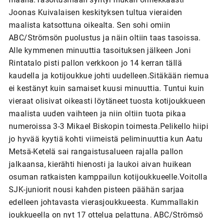
Joonas Kuivalaisen keskityksen tultua vieraiden
maalista katsottuna oikealta. Sen sohi omiin
ABC/Strömsön puolustus ja näin oltiin taas tasoissa.
Alle kymmenen minuuttia tasoituksen jälkeen Joni
Rintatalo pisti pallon verkkoon jo 14 kerran tällä
kaudella ja kotijoukkue johti uudelleen.Sitäkään riemua
ei kestänyt kuin samaiset kuusi minuuttia. Tuntui kuin
vieraat olisivat oikeasti löytäneet tuosta kotijoukkueen
maalista uuden vaihteen ja niin oltiin tuota pikaa
numeroissa 3-3 Mikael Biskopin toimesta.Pelikello hiipi
jo hyvää kyytiä kohti viimeistä peliminuuttia kun Aatu
Metsä-Ketelä sai rangaistusalueen rajalla pallon
jalkaansa, kierähti hienosti ja laukoi aivan huikean
osuman ratkaisten kamppailun kotijoukkueelle.Voitolla
SJK-juniorit nousi kahden pisteen päähän sarjaa
edelleen johtavasta vierasjoukkueesta. Kummallakin
joukkueella on nyt 17 ottelua pelattuna. ABC/Strömsö