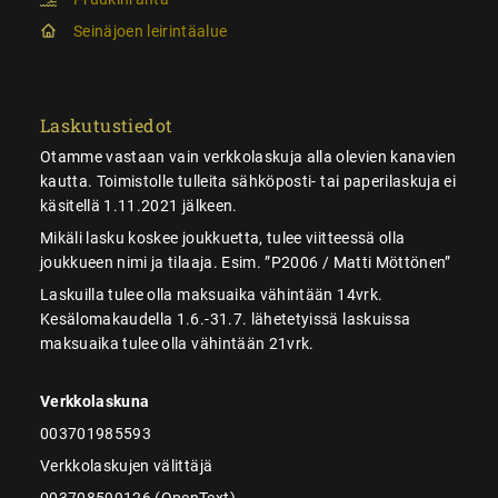
Seinäjoen leirintäalue
Laskutustiedot
Otamme vastaan vain verkkolaskuja alla olevien kanavien
kautta. Toimistolle tulleita sähköposti- tai paperilaskuja ei
käsitellä 1.11.2021 jälkeen.
Mikäli lasku koskee joukkuetta, tulee viitteessä olla
joukkueen nimi ja tilaaja. Esim. ”P2006 / Matti Möttönen”
Laskuilla tulee olla maksuaika vähintään 14vrk.
Kesälomakaudella 1.6.-31.7. lähetetyissä laskuissa
maksuaika tulee olla vähintään 21vrk.
Verkkolaskuna
003701985593
Verkkolaskujen välittäjä
003708599126 (OpenText)