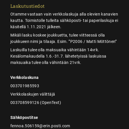
Laskutustiedot
Otamme vastaan vain verkkolaskuja alla olevien kanavien
kautta. Toimistolle tulleita sähköposti- tai paperilaskuja ei
käsitellä 1.11.2021 jälkeen.
Mikäli lasku koskee joukkuetta, tulee viitteessä olla
joukkueen nimi ja tilaaja. Esim. ”P2006 / Matti Möttönen”
Laskuilla tulee olla maksuaika vähintään 14vrk.
Kesälomakaudella 1.6.-31.7. lähetetyissä laskuissa
maksuaika tulee olla vähintään 21vrk.
Verkkolaskuna
003701985593
Verkkolaskujen välittäjä
003708599126 (OpenText)
Sähköpostitse
fennoa.506159@erin.posti.com