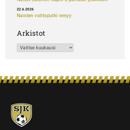
22.6.2026
Naisten voittoputki venyy
Arkistot
Arkistot
SJK-
juniorit