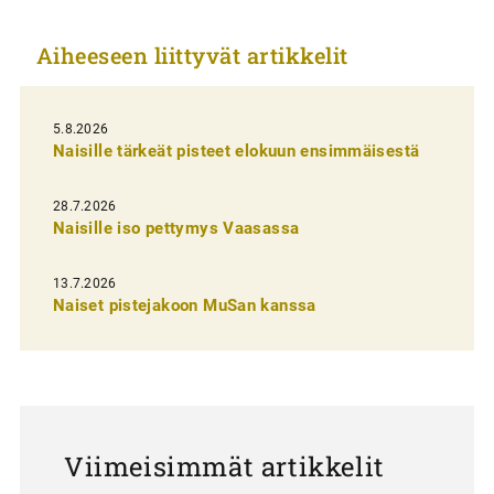
k
Aiheeseen liittyvät artikkelit
e
l
i
5.8.2026
Naisille tärkeät pisteet elokuun ensimmäisestä
e
n
28.7.2026
Naisille iso pettymys Vaasassa
s
e
13.7.2026
l
Naiset pistejakoon MuSan kanssa
a
u
s
Viimeisimmät artikkelit