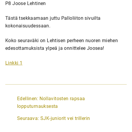
P8 Joose Lehtinen
Tästä tsekkaamaan juttu Palloliiton sivuilta
kokonaisuudessaan.
Koko seuraväki on Lehtisen perheen nuoren miehen
edesottamuksista ylpeä ja onnittelee Joosea!
Linkki 1
A
Edellinen:
Nollavitosten rapsaa
r
lopputurnauksesta
t
Seuraava:
SJK-juniorit vei trillerin
i
k