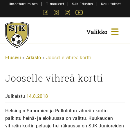
Siirry
|
|
|
Ilmoittautuminen
Turnaukset
SJK-Edustus
Koulutukset
sisältöön
Facebook
Instagram
Twitter
Youtube
Sjk-
Juniorit
Etusivu
»
Arkisto
»
Jooselle vihreä kortti
Jooselle vihreä kortti
Julkaistu
14.8.2018
Helsingin Sanomien ja Palloliiton vihreän kortin
palkittu heinä- ja elokuussa on valittu. Kuukauden
vihreän kortin pelaaja heinäkuussa on SJK Junioreiden