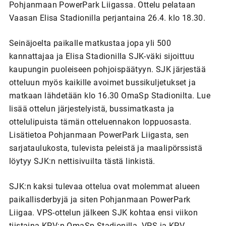
Pohjanmaan PowerPark Liigassa. Ottelu pelataan
Vaasan Elisa Stadionilla perjantaina 26.4. klo 18.30.
Seinäjoelta paikalle matkustaa jopa yli 500
kannattajaa ja Elisa Stadionilla SJK-väki sijoittuu
kaupungin puoleiseen pohjoispäätyyn. SJK järjestää
otteluun myös kaikille avoimet bussikuljetukset ja
matkaan lähdetään klo 16.30 OmaSp Stadionilta. Lue
lisää ottelun järjestelyistä, bussimatkasta ja
ottelulipuista tämän otteluennakon loppuosasta.
Lisätietoa Pohjanmaan PowerPark Liigasta, sen
sarjataulukosta, tulevista peleistä ja maalipörssistä
löytyy SJK:n nettisivuilta tästä linkistä.
SJK:n kaksi tulevaa ottelua ovat molemmat alueen
paikallisderbyjä ja siten Pohjanmaan PowerPark
Liigaa. VPS-ottelun jälkeen SJK kohtaa ensi viikon
tiistaina KPV:n OmaSp Stadionilla. VPS ja KPV