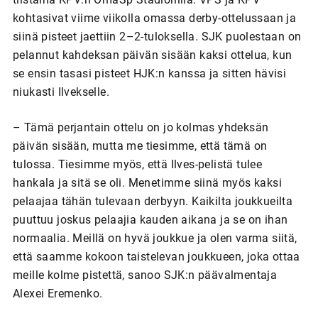
kohtasivat viime viikolla omassa derby-ottelussaan ja
siinä pisteet jaettiin 2–2-tuloksella. SJK puolestaan on
pelannut kahdeksan päivän sisään kaksi ottelua, kun
se ensin tasasi pisteet HJK:n kanssa ja sitten hävisi
niukasti Ilvekselle.
– Tämä perjantain ottelu on jo kolmas yhdeksän
päivän sisään, mutta me tiesimme, että tämä on
tulossa. Tiesimme myös, että Ilves-pelistä tulee
hankala ja sitä se oli. Menetimme siinä myös kaksi
pelaajaa tähän tulevaan derbyyn. Kaikilta joukkueilta
puuttuu joskus pelaajia kauden aikana ja se on ihan
normaalia. Meillä on hyvä joukkue ja olen varma siitä,
että saamme kokoon taistelevan joukkueen, joka ottaa
meille kolme pistettä, sanoo SJK:n päävalmentaja
Alexei Eremenko.