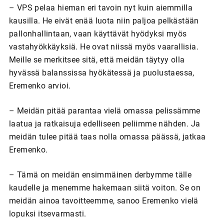
– VPS pelaa hieman eri tavoin nyt kuin aiemmilla
kausilla. He eivät enää luota niin paljoa pelkästään
pallonhallintaan, vaan käyttävät hyödyksi myös
vastahyökkäyksiä. He ovat niissä myös vaarallisia.
Meille se merkitsee sitä, että meidän täytyy olla
hyvässä balanssissa hyökätessä ja puolustaessa,
Eremenko arvioi.
– Meidän pitää parantaa vielä omassa pelissämme
laatua ja ratkaisuja edelliseen peliimme nähden. Ja
meidän tulee pitää taas nolla omassa päässä, jatkaa
Eremenko.
– Tämä on meidän ensimmäinen derbymme tälle
kaudelle ja menemme hakemaan siitä voiton. Se on
meidän ainoa tavoitteemme, sanoo Eremenko vielä
lopuksi itsevarmasti.