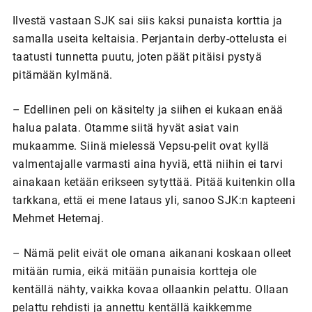
Ilvestä vastaan SJK sai siis kaksi punaista korttia ja
samalla useita keltaisia. Perjantain derby-ottelusta ei
taatusti tunnetta puutu, joten päät pitäisi pystyä
pitämään kylmänä.
– Edellinen peli on käsitelty ja siihen ei kukaan enää
halua palata. Otamme siitä hyvät asiat vain
mukaamme. Siinä mielessä Vepsu-pelit ovat kyllä
valmentajalle varmasti aina hyviä, että niihin ei tarvi
ainakaan ketään erikseen sytyttää. Pitää kuitenkin olla
tarkkana, että ei mene lataus yli, sanoo SJK:n kapteeni
Mehmet Hetemaj.
– Nämä pelit eivät ole omana aikanani koskaan olleet
mitään rumia, eikä mitään punaisia kortteja ole
kentällä nähty, vaikka kovaa ollaankin pelattu. Ollaan
pelattu rehdisti ja annettu kentällä kaikkemme