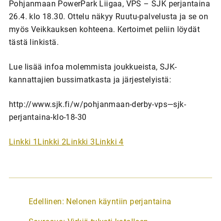
Pohjanmaan PowerPark Liigaa, VPS – SJK perjantaina
26.4. klo 18.30. Ottelu näkyy Ruutu-palvelusta
ja se on
myös Veikkauksen kohteena. Kertoimet peliin löydät
tästä linkistä.
Lue lisää infoa molemmista joukkueista, SJK-
kannattajien bussimatkasta ja järjestelyistä:
http://www.sjk.fi/w/pohjanmaan-derby-vps—sjk-
perjantaina-klo-18-30
Linkki 1
Linkki 2
Linkki 3
Linkki 4
A
Edellinen:
Nelonen käyntiin perjantaina
r