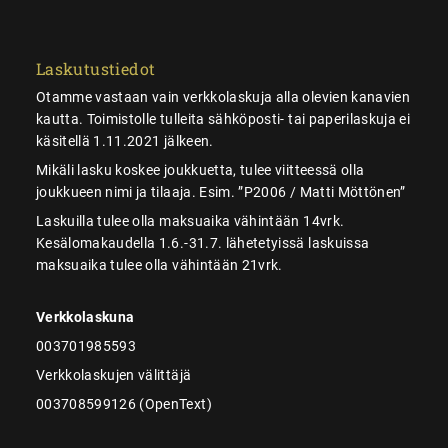
Laskutustiedot
Otamme vastaan vain verkkolaskuja alla olevien kanavien
kautta. Toimistolle tulleita sähköposti- tai paperilaskuja ei
käsitellä 1.11.2021 jälkeen.
Mikäli lasku koskee joukkuetta, tulee viitteessä olla
joukkueen nimi ja tilaaja. Esim. ”P2006 / Matti Möttönen”
Laskuilla tulee olla maksuaika vähintään 14vrk.
Kesälomakaudella 1.6.-31.7. lähetetyissä laskuissa
maksuaika tulee olla vähintään 21vrk.
Verkkolaskuna
003701985593
Verkkolaskujen välittäjä
003708599126 (OpenText)