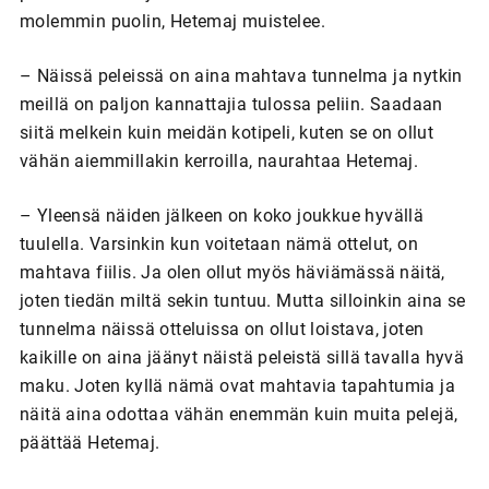
molemmin puolin, Hetemaj muistelee.
– Näissä peleissä on aina mahtava tunnelma ja nytkin
meillä on paljon kannattajia tulossa peliin. Saadaan
siitä melkein kuin meidän kotipeli, kuten se on ollut
vähän aiemmillakin kerroilla, naurahtaa Hetemaj.
– Yleensä näiden jälkeen on koko joukkue hyvällä
tuulella. Varsinkin kun voitetaan nämä ottelut, on
mahtava fiilis. Ja olen ollut myös häviämässä näitä,
joten tiedän miltä sekin tuntuu. Mutta silloinkin aina se
tunnelma näissä otteluissa on ollut loistava, joten
kaikille on aina jäänyt näistä peleistä sillä tavalla hyvä
maku. Joten kyllä nämä ovat mahtavia tapahtumia ja
näitä aina odottaa vähän enemmän kuin muita pelejä,
päättää Hetemaj.