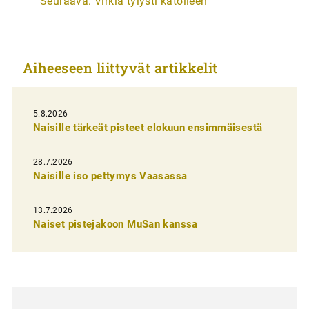
Seuraava:
Virkiä tylysti katolleen
t
i
k
Aiheeseen liittyvät artikkelit
k
e
l
5.8.2026
Naisille tärkeät pisteet elokuun ensimmäisestä
i
e
28.7.2026
n
Naisille iso pettymys Vaasassa
s
13.7.2026
e
Naiset pistejakoon MuSan kanssa
l
a
u
s