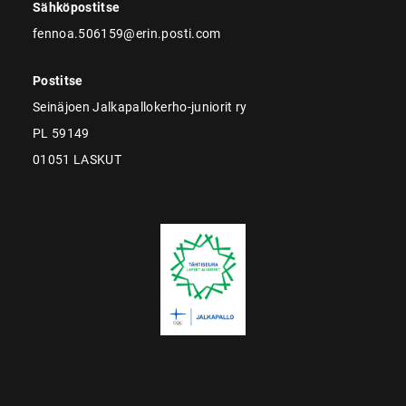
Sähköpostitse
fennoa.506159@erin.posti.com
Postitse
Seinäjoen Jalkapallokerho-juniorit ry
PL 59149
01051 LASKUT