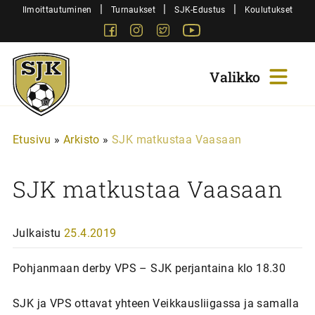
Siirry
|
|
|
Ilmoittautuminen
Turnaukset
SJK-Edustus
Koulutukset
sisältöön
Facebook
Instagram
Twitter
Youtube
Sjk-
Juniorit
Etusivu
»
Arkisto
»
SJK matkustaa Vaasaan
SJK matkustaa Vaasaan
Julkaistu
25.4.2019
Pohjanmaan derby VPS – SJK perjantaina klo 18.30
SJK ja VPS ottavat yhteen Veikkausliigassa ja samalla