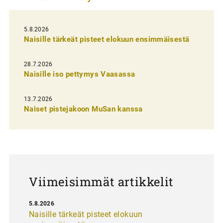
e
l
5.8.2026
Naisille tärkeät pisteet elokuun ensimmäisestä
i
e
28.7.2026
n
Naisille iso pettymys Vaasassa
s
13.7.2026
e
Naiset pistejakoon MuSan kanssa
l
a
u
s
Viimeisimmät artikkelit
5.8.2026
Naisille tärkeät pisteet elokuun