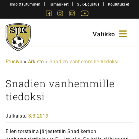
Siirry
|
|
|
Ilmoittautuminen
Turnaukset
SJK-Edustus
Koulutukset
sisältöön
Facebook
Instagram
Twitter
Youtube
Sjk-
Juniorit
Etusivu
»
Arkisto
»
Snadien vanhemmille tiedoksi
Snadien vanhemmille
tiedoksi
Julkaistu
8.3.2019
Eilen torstaina järjestettiin Snadikerhon