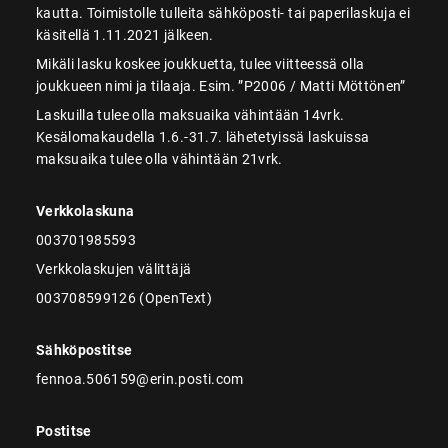
kautta. Toimistolle tulleita sähköposti- tai paperilaskuja ei
käsitellä 1.11.2021 jälkeen.
Mikäli lasku koskee joukkuetta, tulee viitteessä olla
joukkueen nimi ja tilaaja. Esim. ”P2006 / Matti Möttönen”
Laskuilla tulee olla maksuaika vähintään 14vrk.
Kesälomakaudella 1.6.-31.7. lähetetyissä laskuissa
maksuaika tulee olla vähintään 21vrk.
Verkkolaskuna
003701985593
Verkkolaskujen välittäjä
003708599126 (OpenText)
Sähköpostitse
fennoa.506159@erin.posti.com
Postitse