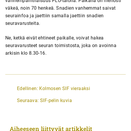
vanhempaintilaisuus PLU-talolla. Paikalla oli hienosti
väkeä, noin 70 henkeä. Snadien vanhemmat saivat
seurainfoa ja jaettiin samalla jaettiin snadien
seuravarusteita.
Ne, ketkä eivät ehtineet paikalle, voivat hakea
seuravarusteet seuran toimistosta, joka on avoinna
arkisin klo 8.30-16.
A
Edellinen:
Kolmosen SIF vieraaksi
r
Seuraava:
SIF-pelin kuvia
t
i
k
Aiheeseen liittyvät artikkelit
k