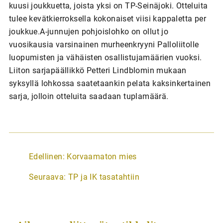
kuusi joukkuetta, joista yksi on TP-Seinäjoki. Otteluita
tulee kevätkierroksella kokonaiset viisi kappaletta per
joukkue.A-junnujen pohjoislohko on ollut jo
vuosikausia varsinainen murheenkryyni Palloliitolle
luopumisten ja vähäisten osallistujamäärien vuoksi.
Liiton sarjapäällikkö Petteri Lindblomin mukaan
syksyllä lohkossa saatetaankin pelata kaksinkertainen
sarja, jolloin otteluita saadaan tuplamäärä.
A
Edellinen:
Korvaamaton mies
r
Seuraava:
TP ja IK tasatahtiin
t
i
k