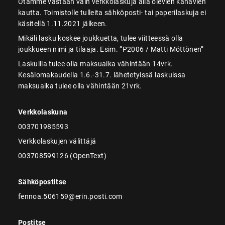
Otamme vastaan vain verkkolaskuja alla olevien kanavien
kautta. Toimistolle tulleita sähköposti- tai paperilaskuja ei
käsitellä 1.11.2021 jälkeen.
Mikäli lasku koskee joukkuetta, tulee viitteessä olla
joukkueen nimi ja tilaaja. Esim. ”P2006 / Matti Möttönen”
Laskuilla tulee olla maksuaika vähintään 14vrk.
Kesälomakaudella 1.6.-31.7. lähetetyissä laskuissa
maksuaika tulee olla vähintään 21vrk.
Verkkolaskuna
003701985593
Verkkolaskujen välittäjä
003708599126 (OpenText)
Sähköpostitse
fennoa.506159@erin.posti.com
Postitse