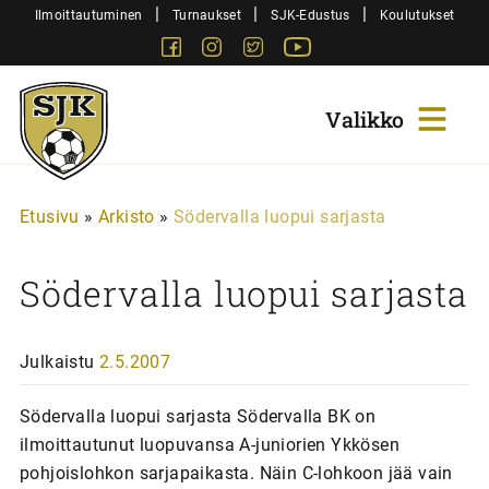
Siirry
|
|
|
Ilmoittautuminen
Turnaukset
SJK-Edustus
Koulutukset
sisältöön
Facebook
Instagram
Twitter
Youtube
Sjk-
Juniorit
Etusivu
»
Arkisto
»
Södervalla luopui sarjasta
Södervalla luopui sarjasta
Julkaistu
2.5.2007
Södervalla luopui sarjasta Södervalla BK on
ilmoittautunut luopuvansa A-juniorien Ykkösen
pohjoislohkon sarjapaikasta. Näin C-lohkoon jää vain