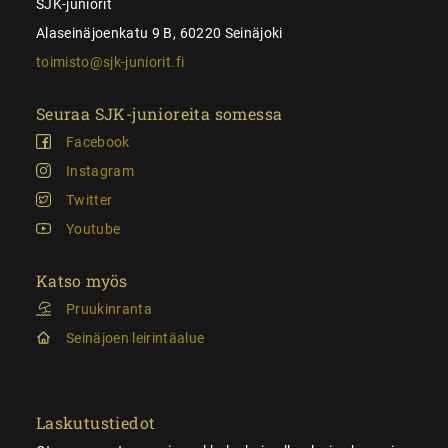
SJK-juniorit
Alaseinäjoenkatu 9 B, 60220 Seinäjoki
toimisto@sjk-juniorit.fi
Seuraa SJK-junioreita somessa
Facebook
Instagram
Twitter
Youtube
Katso myös
Pruukinranta
Seinäjoen leirintäalue
Laskutustiedot