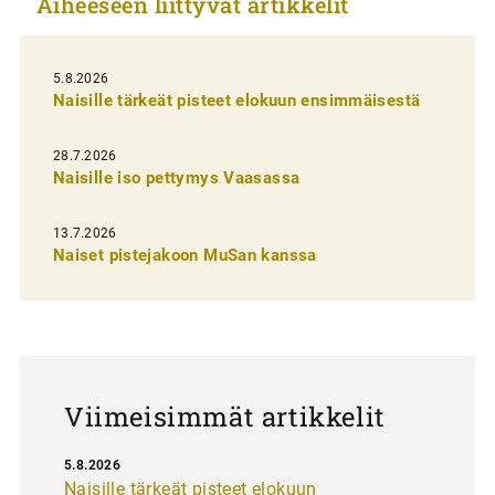
Aiheeseen liittyvät artikkelit
k
e
l
5.8.2026
Naisille tärkeät pisteet elokuun ensimmäisestä
i
e
28.7.2026
n
Naisille iso pettymys Vaasassa
s
13.7.2026
e
Naiset pistejakoon MuSan kanssa
l
a
u
s
Viimeisimmät artikkelit
5.8.2026
Naisille tärkeät pisteet elokuun