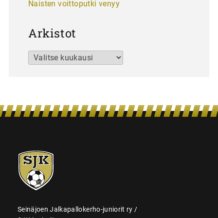
Naisten voittoputki venyy
Arkistot
Arkistot
SJK-
juniorit
Seinäjoen Jalkapallokerho-juniorit ry /