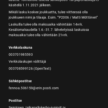
käsitellä 1.11.2021 jälkeen.
Mikäli lasku koskee joukkuetta, tulee viitteessä olla
joukkueen nimi ja tilaaja. Esim. ”P2006 / Matti Möttönen”
Laskuilla tulee olla maksuaika vähintään 14vrk.
Kesälomakaudella 1.6.-31.7. lähetetyissä laskuissa
maksuaika tulee olla vähintään 21vrk.
Verkkolaskuna
003701985593
Verkkolaskujen välittäjä
003708599126 (OpenText)
Sähköpostitse
fennoa.506159@erin.posti.com
Postitse
Seinäjoen Jalkapallokerho-juniorit ry