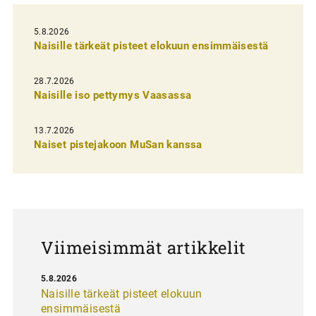
l
i
5.8.2026
Naisille tärkeät pisteet elokuun ensimmäisestä
e
n
28.7.2026
Naisille iso pettymys Vaasassa
s
e
13.7.2026
l
Naiset pistejakoon MuSan kanssa
a
u
s
Viimeisimmät artikkelit
5.8.2026
Naisille tärkeät pisteet elokuun
ensimmäisestä