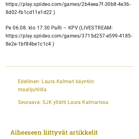
https://play.spiideo.com/games/2b4eea7f-30b8-4e36-
8d02-fb1cd11e1d22 )
Pe 06.08. klo 17:30 PaRi – KPV (LIVESTREAM:
https://play.spiideo.com/games/3715d257-e599-4185-
8e2e-1bf84be1c1c4 )
A
Edellinen:
Laura Kalmari käyntiin
r
maalijuhlilla
t
Seuraava:
SJK yllätti Laura Kalmarissa
i
k
k
Aiheeseen liittyvät artikkelit
e