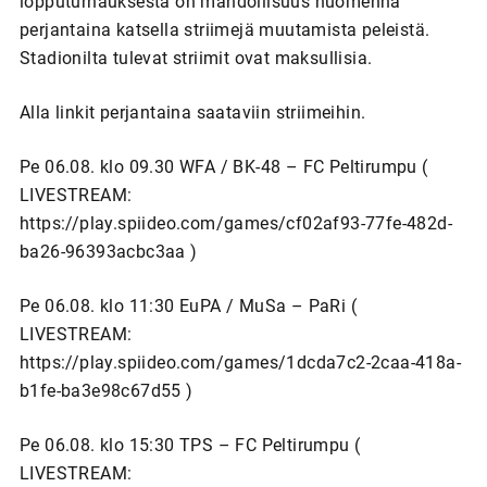
lopputurnauksesta on mahdollisuus huomenna
perjantaina katsella striimejä muutamista peleistä.
Stadionilta tulevat striimit ovat maksullisia.
Alla linkit perjantaina saataviin striimeihin.
Pe 06.08. klo 09.30 WFA / BK-48 – FC Peltirumpu (
LIVESTREAM:
https://play.spiideo.com/games/cf02af93-77fe-482d-
ba26-96393acbc3aa )
Pe 06.08. klo 11:30 EuPA / MuSa – PaRi (
LIVESTREAM:
https://play.spiideo.com/games/1dcda7c2-2caa-418a-
b1fe-ba3e98c67d55 )
Pe 06.08. klo 15:30 TPS – FC Peltirumpu (
LIVESTREAM: