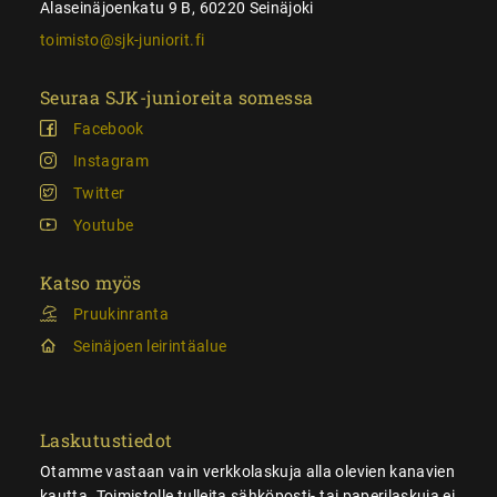
Alaseinäjoenkatu 9 B, 60220 Seinäjoki
toimisto@sjk-juniorit.fi
Seuraa SJK-junioreita somessa
Facebook
Instagram
Twitter
Youtube
Katso myös
Pruukinranta
Seinäjoen leirintäalue
Laskutustiedot
Otamme vastaan vain verkkolaskuja alla olevien kanavien
kautta. Toimistolle tulleita sähköposti- tai paperilaskuja ei