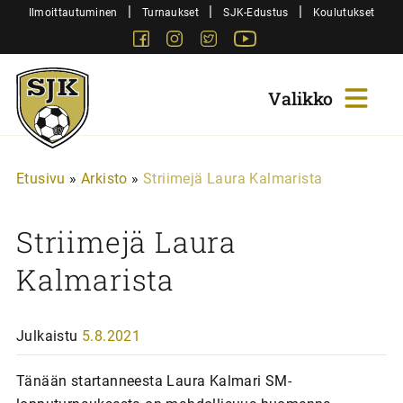
Siirry
|
|
|
Ilmoittautuminen
Turnaukset
SJK-Edustus
Koulutukset
sisältöön
Facebook
Instagram
Twitter
Youtube
Sjk-
Juniorit
Etusivu
»
Arkisto
»
Striimejä Laura Kalmarista
Striimejä Laura
Kalmarista
Julkaistu
5.8.2021
Tänään startanneesta Laura Kalmari SM-