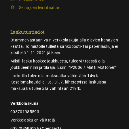
Seinäjoen leirintäalue
Laskutustiedot
Otamme vastaan vain verkkolaskuja alla olevien kanavien
kautta. Toimistolle tulleita sähköposti- tai paperilaskuja ei
käsitellä 1.11.2021 jälkeen.
Mikäli lasku koskee joukkuetta, tulee viitteessä olla
joukkueen nimi ja tilaaja. Esim. ”P2006 / Matti Möttönen”
Laskuilla tulee olla maksuaika vähintään 14vrk.
Kesälomakaudella 1.6.-31.7. lähetetyissä laskuissa
maksuaika tulee olla vähintään 21vrk.
Verkkolaskuna
003701985593
Verkkolaskujen välittäjä
003708599126 (OpenText)