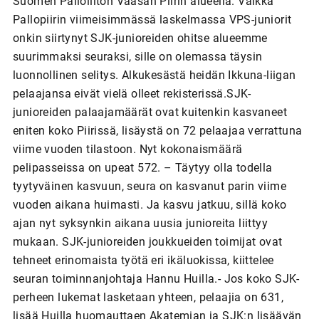
Suomen Palloliiton Vaasan Piirin alueella. Vaikka
Pallopiirin viimeisimmässä laskelmassa VPS-juniorit
onkin siirtynyt SJK-junioreiden ohitse alueemme
suurimmaksi seuraksi, sille on olemassa täysin
luonnollinen selitys. Alkukesästä heidän Ikkuna-liigan
pelaajansa eivät vielä olleet rekisterissä.SJK-
junioreiden palaajamäärät ovat kuitenkin kasvaneet
eniten koko Piirissä, lisäystä on 72 pelaajaa verrattuna
viime vuoden tilastoon. Nyt kokonaismäärä
pelipasseissa on upeat 572. – Täytyy olla todella
tyytyväinen kasvuun, seura on kasvanut parin viime
vuoden aikana huimasti. Ja kasvu jatkuu, sillä koko
ajan nyt syksynkin aikana uusia junioreita liittyy
mukaan. SJK-junioreiden joukkueiden toimijat ovat
tehneet erinomaista työtä eri ikäluokissa, kiittelee
seuran toiminnanjohtaja Hannu Huilla.- Jos koko SJK-
perheen lukemat lasketaan yhteen, pelaajia on 631,
lisää Huilla huomauttaen Akatemian ja SJK:n lisäävän