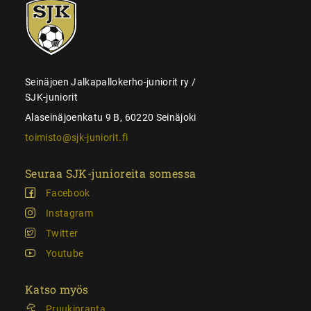
SJK-
juniorit
Seinäjoen Jalkapallokerho-juniorit ry /
SJK-juniorit
Alaseinäjoenkatu 9 B, 60220 Seinäjoki
toimisto@sjk-juniorit.fi
Seuraa SJK-junioreita somessa
Facebook
Instagram
Twitter
Youtube
Katso myös
Pruukinranta