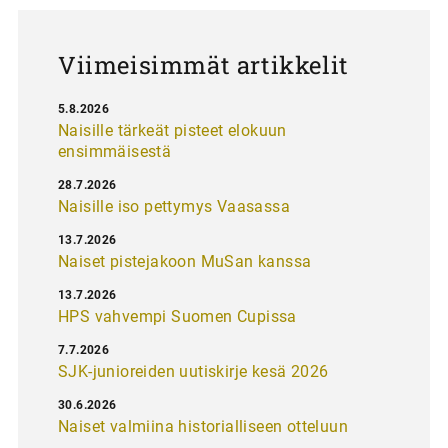
u
s
Viimeisimmät artikkelit
5.8.2026
Naisille tärkeät pisteet elokuun
ensimmäisestä
28.7.2026
Naisille iso pettymys Vaasassa
13.7.2026
Naiset pistejakoon MuSan kanssa
13.7.2026
HPS vahvempi Suomen Cupissa
7.7.2026
SJK-junioreiden uutiskirje kesä 2026
30.6.2026
Naiset valmiina historialliseen otteluun