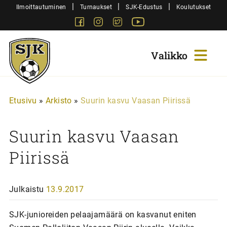
Siirry
|
|
|
Ilmoittautuminen
Turnaukset
SJK-Edustus
Koulutukset
sisältöön
Facebook
Instagram
Twitter
Youtube
Sjk-
Juniorit
Etusivu
»
Arkisto
»
Suurin kasvu Vaasan Piirissä
Suurin kasvu Vaasan
Piirissä
Julkaistu
13.9.2017
SJK-junioreiden pelaajamäärä on kasvanut eniten