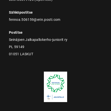
Sähköpostitse
fennoa.506159@erin.posti.com
Postitse
Seinäjoen Jalkapallokerho-juniorit ry
PL 59149
01051 LASKUT