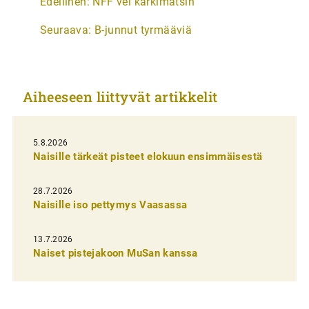
Edellinen:
NFF vei kärkimatsin
r
Seuraava:
B-junnut tyrmääviä
t
i
k
Aiheeseen liittyvät artikkelit
k
e
l
5.8.2026
Naisille tärkeät pisteet elokuun ensimmäisestä
i
e
28.7.2026
n
Naisille iso pettymys Vaasassa
s
13.7.2026
e
Naiset pistejakoon MuSan kanssa
l
a