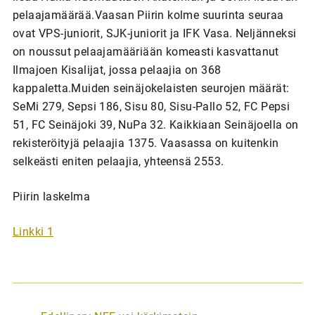
pelaajamäärää.Vaasan Piirin kolme suurinta seuraa
ovat VPS-juniorit, SJK-juniorit ja IFK Vasa. Neljänneksi
on noussut pelaajamääriään komeasti kasvattanut
Ilmajoen Kisalijat, jossa pelaajia on 368
kappaletta.Muiden seinäjokelaisten seurojen määrät:
SeMi 279, Sepsi 186, Sisu 80, Sisu-Pallo 52, FC Pepsi
51, FC Seinäjoki 39, NuPa 32. Kaikkiaan Seinäjoella on
rekisteröityjä pelaajia 1375. Vaasassa on kuitenkin
selkeästi eniten pelaajia, yhteensä 2553.
Piirin laskelma
Linkki 1
A