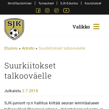
Siirry
|
|
|
Ilmoittautuminen
Turnaukset
SJK-Edustus
Koulutukset
sisältöön
Facebook
Instagram
Twitter
Youtube
Sjk-
Juniorit
Etusivu
»
Arkisto
»
Suurkiitokset talkooväelle
Suurkiitokset
talkooväelle
Julkaistu
2.7.2018
SJK-juniorit ry:n hallitus kiittää seuran leirintäalueen