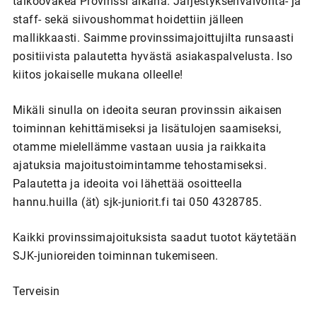
talkooväkeä Provinssi aikana. Järjestyksenvalvonta- ja
staff- sekä siivoushommat hoidettiin jälleen
mallikkaasti. Saimme provinssimajoittujilta runsaasti
positiivista palautetta hyvästä asiakaspalvelusta. Iso
kiitos jokaiselle mukana olleelle!
Mikäli sinulla on ideoita seuran provinssin aikaisen
toiminnan kehittämiseksi ja lisätulojen saamiseksi,
otamme mielellämme vastaan uusia ja raikkaita
ajatuksia majoitustoimintamme tehostamiseksi.
Palautetta ja ideoita voi lähettää osoitteella
hannu.huilla (ät) sjk-juniorit.fi tai 050 4328785.
Kaikki provinssimajoituksista saadut tuotot käytetään
SJK-junioreiden toiminnan tukemiseen.
Terveisin