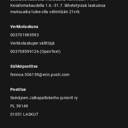
Kesälomakaudella 1.6.-31.7. lähetetyissä laskuissa
maksuaika tulee olla vähintään 21vrk.
Verkkolaskuna
003701985593
Verkkolaskujen välittäjä
003708599126 (OpenText)
Sähköpostitse
fennoa.506159@erin.posti.com
Postitse
Seinäjoen Jalkapallokerho-juniorit ry
PL 59149
01051 LASKUT