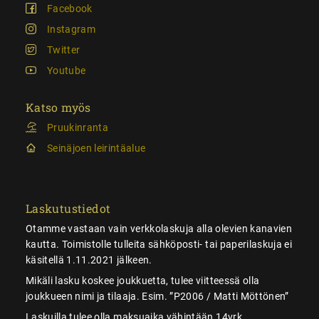
Facebook
Instagram
Twitter
Youtube
Katso myös
Pruukinranta
Seinäjoen leirintäalue
Laskutustiedot
Otamme vastaan vain verkkolaskuja alla olevien kanavien
kautta. Toimistolle tulleita sähköposti- tai paperilaskuja ei
käsitellä 1.11.2021 jälkeen.
Mikäli lasku koskee joukkuetta, tulee viitteessä olla
joukkueen nimi ja tilaaja. Esim. ”P2006 / Matti Möttönen”
Laskuilla tulee olla maksuaika vähintään 14vrk.