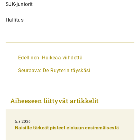
SJK-juniorit
Hallitus
A
Edellinen:
Huikeaa viihdettä
r
Seuraava:
De Ruyterin täyskäsi
t
i
k
Aiheeseen liittyvät artikkelit
k
e
l
5.8.2026
Naisille tärkeät pisteet elokuun ensimmäisestä
i