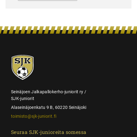
SJK-
juniorit
Seinäjoen Jalkapallokerho-juniorit ry /
SJK-juniorit
Alaseinäjoenkatu 9 B, 60220 Seinäjoki
toimisto@sjk-juniorit.fi
Seuraa SJK-junioreita somessa