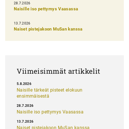
e
28.7.2026
n
Naisille iso pettymys Vaasassa
s
13.7.2026
e
Naiset pistejakoon MuSan kanssa
l
a
u
s
Viimeisimmät artikkelit
5.8.2026
Naisille tärkeät pisteet elokuun
ensimmäisestä
28.7.2026
Naisille iso pettymys Vaasassa
13.7.2026
Naiset pistejakoon MuSan kanssa