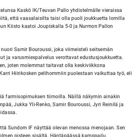
telunsa Kaskö IK/Teuvan Pallo yhdistelmälle vieraissa
tä, että vaasalaisilta taisi olla puoli joukkuetta lomilla
isun Kiisto kaatoi Joupiskalla 5-0 ja Nurmon Pallon
 nuori Samir Bouroussi, joka viimeisteli seitsemän
lhut ja varusmiespalvelus verottavat edustusjoukkuetta.
sen, joten molemmat taitavat olla keskiviikkona
rri Hiirikosken pelihommiin puolestaan vaikuttaa työ, eli
 farmisopimuksen tiimoilla. Näillä näkymin ainakin
ää, Jukka Yli-Renko, Samir Bouroussi, Jyri Reinilä ja
idassa.
, että Sundom IF näyttää olevan menossa menojaan. Sen
 kolmen pisteen sisältä. Häntäpäässä kamppailu