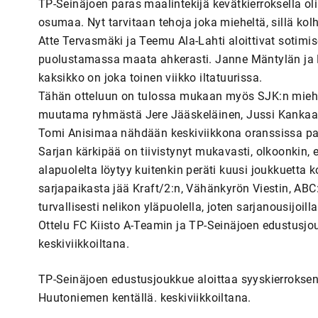
TP-Seinäjoen paras maalintekijä kevätkierroksella oli
osumaa. Nyt tarvitaan tehoja joka mieheltä, sillä ko
Atte Tervasmäki ja Teemu Ala-Lahti aloittivat sotimi
puolustamassa maata ahkerasti. Janne Mäntylän ja Ka
kaksikko on joka toinen viikko iltatuurissa.
Tähän otteluun on tulossa mukaan myös SJK:n miehiä
muutama ryhmästä Jere Jääskeläinen, Jussi Kankaanp
Tomi Anisimaa nähdään keskiviikkona oranssissa pa
Sarjan kärkipää on tiivistynyt mukavasti, olkoonkin
alapuolelta löytyy kuitenkin peräti kuusi joukkuetta
sarjapaikasta jää Kraft/2:n, Vähänkyrön Viestin, ABC
turvallisesti nelikon yläpuolella, joten sarjanousijoill
Ottelu FC Kiisto A-Teamin ja TP-Seinäjoen edustusjo
keskiviikkoiltana.
TP-Seinäjoen edustusjoukkue aloittaa syyskierroksen
Huutoniemen kentällä. keskiviikkoiltana.