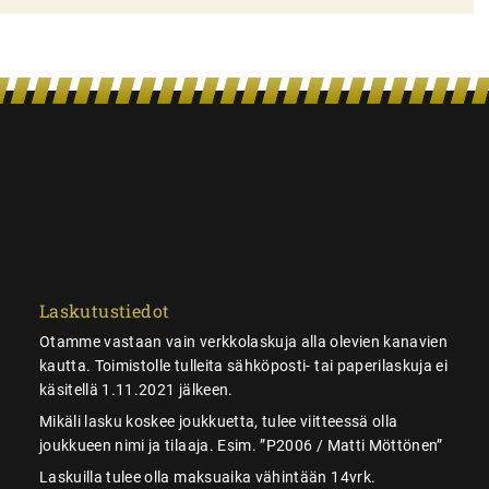
Laskutustiedot
Otamme vastaan vain verkkolaskuja alla olevien kanavien
kautta. Toimistolle tulleita sähköposti- tai paperilaskuja ei
käsitellä 1.11.2021 jälkeen.
Mikäli lasku koskee joukkuetta, tulee viitteessä olla
joukkueen nimi ja tilaaja. Esim. ”P2006 / Matti Möttönen”
Laskuilla tulee olla maksuaika vähintään 14vrk.