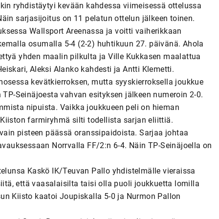
nkin ryhdistäytyi kevään kahdessa viimeisessä ottelussa
 Näin sarjasijoitus on 11 pelatun ottelun jälkeen toinen.
ksessa Wallsport Areenassa ja voitti vaiherikkaan
emalla osumalla 5-4 (2-2) huhtikuun 27. päivänä. Ahola
ttyä yhden maalin pilkulta ja Ville Kukkasen maalattua
skari, Aleksi Alanko kahdesti ja Antti Klemetti.
mosessa kevätkierroksen, mutta syyskierroksella joukkue
n TP-Seinäjoesta vahvan esityksen jälkeen numeroin 2-0.
mmista nipuista. Vaikka joukkueen peli on hieman
ston farmiryhmä silti todellista sarjan eliittiä.
 vain pisteen päässä oranssipaidoista. Sarjaa johtaa
 avauksessaan Norrvalla FF/2:n 6-4. Näin TP-Seinäjoella on
telunsa Kaskö IK/Teuvan Pallo yhdistelmälle vieraissa
tä, että vaasalaisilta taisi olla puoli joukkuetta lomilla
isun Kiisto kaatoi Joupiskalla 5-0 ja Nurmon Pallon