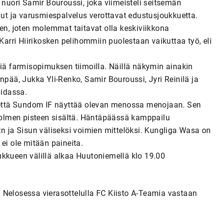
 nuori Samir Bouroussi, joka viimeisteli seitsemän
lhut ja varusmiespalvelus verottavat edustusjoukkuetta.
sen, joten molemmat taitavat olla keskiviikkona
rri Hiirikosken pelihommiin puolestaan vaikuttaa työ, eli
 farmisopimuksen tiimoilla. Näillä näkymin ainakin
ää, Jukka Yli-Renko, Samir Bouroussi, Jyri Reinilä ja
idassa.
, että Sundom IF näyttää olevan menossa menojaan. Sen
 kolmen pisteen sisältä. Häntäpäässä kamppailu
:n ja Sisun väliseksi voimien mittelöksi. Kungliga Wasa on
a ei ole mitään paineita.
ukkueen välillä alkaa Huutoniemellä klo 19.00
 Nelosessa vierasottelulla FC Kiisto A-Teamia vastaan