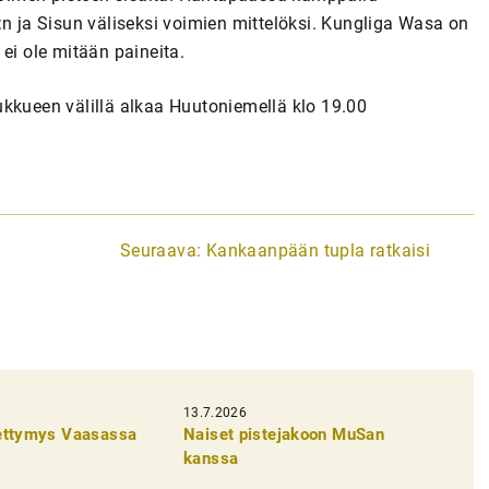
:n ja Sisun väliseksi voimien mittelöksi. Kungliga Wasa on
a ei ole mitään paineita.
ukkueen välillä alkaa Huutoniemellä klo 19.00
Seuraava:
Kankaanpään tupla ratkaisi
13.7.2026
pettymys Vaasassa
Naiset pistejakoon MuSan
kanssa