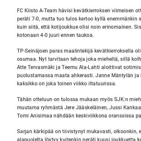
FC Kiisto A-Team hävisi kevätkierroksen viimeisen ot
peräti 7-0, mutta tuo tulos kertoo kyllä enemmänkin sii
kuin siitä, että kotijoukkue olisi noin erinomainen. S
kotonaan 4-0 juuri ennen taukoa.
TP-Seinäjoen paras maalintekijä kevätkierroksella oli
osumaa. Nyt tarvitaan tehoja joka mieheltä, sillä ko
Atte Tervasmäki ja Teemu Ala-Lahti aloittivat sotimi
puolustamassa maata ahkerasti. Janne Mäntylän ja Ka
kaksikko on joka toinen viikko iltatuurissa.
Tähän otteluun on tulossa mukaan myös SJK:n miehiä
muutama ryhmästä Jere Jääskeläinen, Jussi Kankaanp
Tomi Anisimaa nähdään keskiviikkona oranssissa pa
Sarjan kärkipää on tiivistynyt mukavasti, olkoonkin
alapuolelta löytyy kuitenkin peräti kuusi joukkuetta