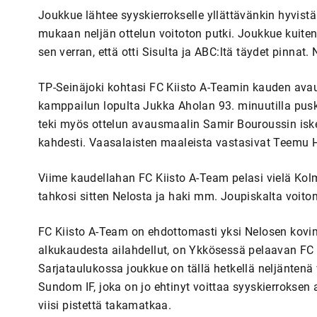
Joukkue lähtee syyskierrokselle yllättävänkin hyvistä
mukaan neljän ottelun voitoton putki. Joukkue kuite
sen verran, että otti Sisulta ja ABC:ltä täydet pinnat.
TP-Seinäjoki kohtasi FC Kiisto A-Teamin kauden avau
kamppailun lopulta Jukka Aholan 93. minuutilla pusk
teki myös ottelun avausmaalin Samir Bouroussin iske
kahdesti. Vaasalaisten maaleista vastasivat Teemu Hei
Viime kaudellahan FC Kiisto A-Team pelasi vielä Kol
tahkosi sitten Nelosta ja haki mm. Joupiskalta voito
FC Kiisto A-Team on ehdottomasti yksi Nelosen kovi
alkukaudesta ailahdellut, on Ykkösessä pelaavan FC Kii
Sarjataulukossa joukkue on tällä hetkellä neljäntenä
Sundom IF, joka on jo ehtinyt voittaa syyskierroksen
viisi pistettä takamatkaa.