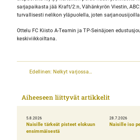
sarjapaikasta jää Kraft/2:n, Vähänkyrön Viestin, ABC
turvallisesti nelikon yläpuolella, joten sarjanousijoill
Ottelu FC Kiisto A-Teamin ja TP-Seinäjoen edustusjo
keskiviikkoiltana.
A
Edellinen:
Nelkyt varjossa…
r
t
Aiheeseen liittyvät artikkelit
i
k
5.8.2026
k
28.7.2026
Naisille tärkeät pisteet elokuun
Naisille iso 
e
ensimmäisestä
l