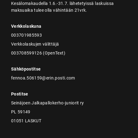
Kesälomakaudella 1.6.-31.7. lähetetyissä laskuissa
maksuaika tulee olla vähintään 21vrk.
Verkkolaskuna
003701985593
Verkkolaskujen välittäjä
003708599126 (OpenText)
Sähköpostitse
fennoa.506159@erin.posti.com
Postitse
Seinäjoen Jalkapallokerho-juniorit ry
PL 59149
01051 LASKUT