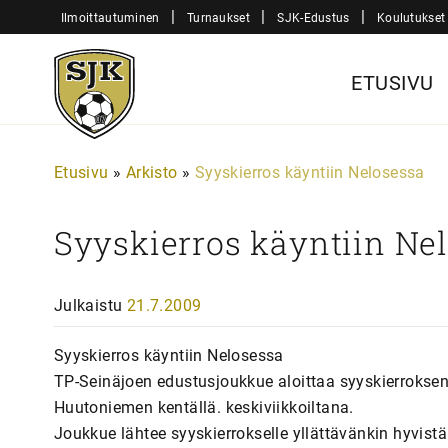
Siirry
|
|
|
Ilmoittautuminen
Turnaukset
SJK-Edustus
Koulutukset
sisältöön
Sjk-
ETUSIVU
Juniorit
Etusivu
»
Arkisto
»
Syyskierros käyntiin Nelosessa
Syyskierros käyntiin Ne
Julkaistu
21.7.2009
Syyskierros käyntiin Nelosessa
TP-Seinäjoen edustusjoukkue aloittaa syyskierroksen
Huutoniemen kentällä. keskiviikkoiltana.
Joukkue lähtee syyskierrokselle yllättävänkin hyvistä