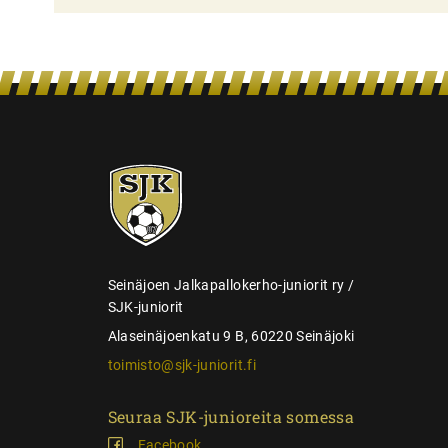
i
e
n
s
e
SJK-
l
juniorit
a
u
s
Seinäjoen Jalkapallokerho-juniorit ry /
SJK-juniorit
Alaseinäjoenkatu 9 B, 60220 Seinäjoki
toimisto@sjk-juniorit.fi
Seuraa SJK-junioreita somessa
Facebook