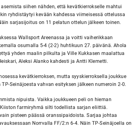
 asemista siihen nähden, että kevätkierrokselle mahtui
nkin ryhdistäytyi kevään kahdessa viimeisessä ottelussa
 Näin sarjasijoitus on 11 pelatun ottelun jälkeen toinen.
ksessa Wallsport Areenassa ja voitti vaiherikkaan
emalla osumalla 5-4 (2-2) huhtikuun 27. päivänä. Ahola
ttyä yhden maalin pilkulta ja Ville Kukkasen maalattua
skari, Aleksi Alanko kahdesti ja Antti Klemetti.
mosessa kevätkierroksen, mutta syyskierroksella joukkue
n TP-Seinäjoesta vahvan esityksen jälkeen numeroin 2-0.
mmista nipuista. Vaikka joukkueen peli on hieman
ston farmiryhmä silti todellista sarjan eliittiä.
 vain pisteen päässä oranssipaidoista. Sarjaa johtaa
 avauksessaan Norrvalla FF/2:n 6-4. Näin TP-Seinäjoella on