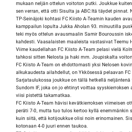
mukaan neljän ottelun voitoton putki. Joukkue kuite
sen verran, että otti Sisulta ja ABC:ltä täydet pinnat.
TP-Seinäjoki kohtasi FC Kiisto A-Teamin kauden avau
kamppailun lopulta Jukka Aholan 93. minuutilla pusk
teki myös ottelun avausmaalin Samir Bouroussin iske
kahdesti. Vaasalaisten maaleista vastasivat Teemu Hei
Viime kaudellahan FC Kiisto A-Team pelasi vielä Kol
tahkosi sitten Nelosta ja haki mm. Joupiskalta voito
FC Kiisto A-Team on ehdottomasti yksi Nelosen kovi
alkukaudesta ailahdellut, on Ykkösessä pelaavan FC Kii
Sarjataulukossa joukkue on tällä hetkellä neljäntenä
Sundom IF, joka on jo ehtinyt voittaa syyskierroksen
viisi pistettä takamatkaa.
FC Kiisto A-Team hävisi kevätkierroksen viimeisen ot
peräti 7-0, mutta tuo tulos kertoo kyllä enemmänkin sii
kuin siitä, että kotijoukkue olisi noin erinomainen. S
kotonaan 4-0 juuri ennen taukoa.