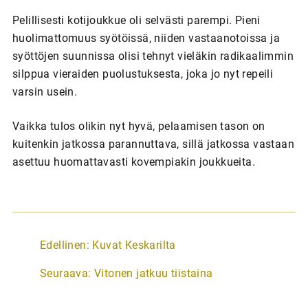
Pelillisesti kotijoukkue oli selvästi parempi. Pieni
huolimattomuus syötöissä, niiden vastaanotoissa ja
syöttöjen suunnissa olisi tehnyt vieläkin radikaalimmin
silppua vieraiden puolustuksesta, joka jo nyt repeili
varsin usein.
Vaikka tulos olikin nyt hyvä, pelaamisen tason on
kuitenkin jatkossa parannuttava, sillä jatkossa vastaan
asettuu huomattavasti kovempiakin joukkueita.
A
Edellinen:
Kuvat Keskarilta
r
Seuraava:
Vitonen jatkuu tiistaina
t
i