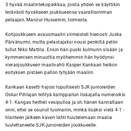
3 hyvää maalintekopaikkaa, joista yhden se käyttikin
terävästi hyväkseen joukkueensa vaarallisimman
pelaajan, Manzur Husseinin, toimesta.
Kotijoukkueen avausmaalin viimeisteli hienosti Juska
Päivänurmi, mutta pelastajaksi nousi penkiltä peliin
tullut Niko Mattila. Ensin hän puski kulmurin sisään ja
kymmenisen minuuttia myöhemmin hän hyödynsi
vierasjoukkueen maalivahti Kasper Kankaan heikon
esityksen pistäen pallon tyhjään maaliin.
Kankaan kasetti hajosi lopullisesti SJK-junioreiden
Oskar Pihlajan tehtyä kamppailun lisäajalla numeroiksi
4-1. Kangas heitteli vesipulloa ja oli hänen kannaltaan
onni, ettei se osunut tuomariin, minkä lisäksi vielä 4-1 -
tilanteen jälkeen kaveri lähti huutelemaan maalia
tuulettaneelle SJK-junioreiden joukkueelle.