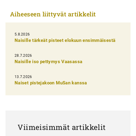
k
Aiheeseen liittyvät artikkelit
k
e
l
5.8.2026
Naisille tärkeät pisteet elokuun ensimmäisestä
i
e
28.7.2026
n
Naisille iso pettymys Vaasassa
s
13.7.2026
e
Naiset pistejakoon MuSan kanssa
l
a
u
s
Viimeisimmät artikkelit