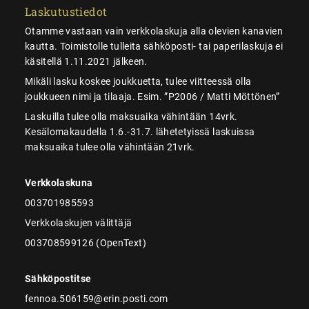
Laskutustiedot
Otamme vastaan vain verkkolaskuja alla olevien kanavien
kautta. Toimistolle tulleita sähköposti- tai paperilaskuja ei
käsitellä 1.11.2021 jälkeen.
Mikäli lasku koskee joukkuetta, tulee viitteessä olla
joukkueen nimi ja tilaaja. Esim. ”P2006 / Matti Möttönen”
Laskuilla tulee olla maksuaika vähintään 14vrk.
Kesälomakaudella 1.6.-31.7. lähetetyissä laskuissa
maksuaika tulee olla vähintään 21vrk.
Verkkolaskuna
003701985593
Verkkolaskujen välittäjä
003708599126 (OpenText)
Sähköpostitse
fennoa.506159@erin.posti.com