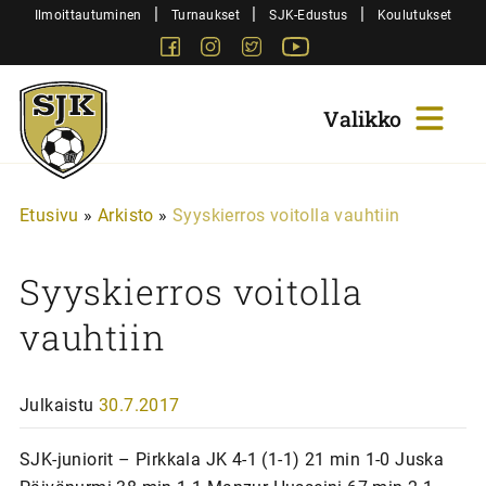
Siirry
|
|
|
Ilmoittautuminen
Turnaukset
SJK-Edustus
Koulutukset
sisältöön
Facebook
Instagram
Twitter
Youtube
Sjk-
Juniorit
Etusivu
»
Arkisto
»
Syyskierros voitolla vauhtiin
Syyskierros voitolla
vauhtiin
Julkaistu
30.7.2017
SJK-juniorit – Pirkkala JK 4-1 (1-1) 21 min 1-0 Juska