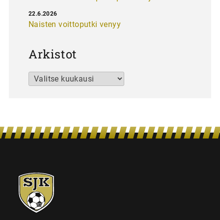
22.6.2026
Naisten voittoputki venyy
Arkistot
Arkistot
SJK-
juniorit