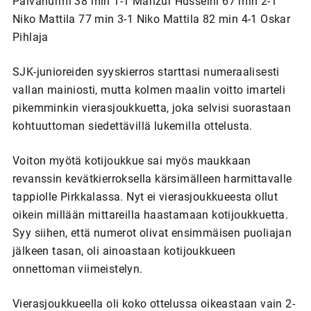
Päivänurmi 38 min 1-1 Manzur Husseini 67 min 2-1
Niko Mattila 77 min 3-1 Niko Mattila 82 min 4-1 Oskar
Pihlaja
SJK-junioreiden syyskierros starttasi numeraalisesti
vallan mainiosti, mutta kolmen maalin voitto imarteli
pikemminkin vierasjoukkuetta, joka selvisi suorastaan
kohtuuttoman siedettävillä lukemilla ottelusta.
Voiton myötä kotijoukkue sai myös maukkaan
revanssin kevätkierroksella kärsimälleen harmittavalle
tappiolle Pirkkalassa. Nyt ei vierasjoukkueesta ollut
oikein millään mittareilla haastamaan kotijoukkuetta.
Syy siihen, että numerot olivat ensimmäisen puoliajan
jälkeen tasan, oli ainoastaan kotijoukkueen
onnettoman viimeistelyn.
Vierasjoukkueella oli koko ottelussa oikeastaan vain 2-