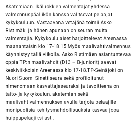
Akatemiaan. Ikäluokkien valmentajat yhdessä
valmennuspäällikön kanssa valitsevat pelaajat
kykykouluun. Vastaavana vetäjänä toimii Asko
Ristimäki ja hänen apunaan on seuran muita
valmentajia. Kykykoululaiset harjoittelevat Areenassa
maanantaisin klo 17-18.15.Myös maalivahtivalmennus
käynnistyy tällä viikolla. Asko Ristimäen asiantuntevaa
oppia TP:n maalivahdit (D13 – B-juniorit) saavat
keskiviikkoisin Areenassa klo 17-18.TP-Seinäjoki on
Nuori Suomi Sinettiseura sekä profiloitunut
nimenomaan kasvattajaseuraksi ja tavoitteena on
taito- ja kykykoulun, akatemian sekä
maalivahtivalmennuksen avulla tarjota pelaajille
monipuolisia kehitysmahdollisuuksia kasvaa jopa
huippupelaajiksi asti.