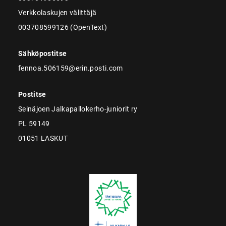
Verkkolaskujen välittäjä
003708599126 (OpenText)
Sähköpostitse
fennoa.506159@erin.posti.com
Postitse
Seinäjoen Jalkapallokerho-juniorit ry
PL 59149
01051 LASKUT