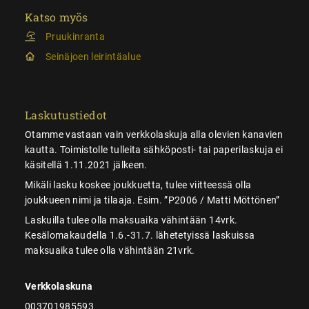
Katso myös
Pruukinranta
Seinäjoen leirintäalue
Laskutustiedot
Otamme vastaan vain verkkolaskuja alla olevien kanavien
kautta. Toimistolle tulleita sähköposti- tai paperilaskuja ei
käsitellä 1.11.2021 jälkeen.
Mikäli lasku koskee joukkuetta, tulee viitteessä olla
joukkueen nimi ja tilaaja. Esim. ”P2006 / Matti Möttönen”
Laskuilla tulee olla maksuaika vähintään 14vrk.
Kesälomakaudella 1.6.-31.7. lähetetyissä laskuissa
maksuaika tulee olla vähintään 21vrk.
Verkkolaskuna
003701985593