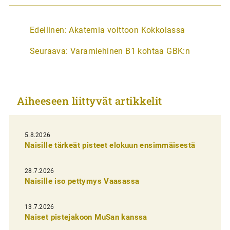
A
Edellinen:
Akatemia voittoon Kokkolassa
r
Seuraava:
Varamiehinen B1 kohtaa GBK:n
t
i
k
Aiheeseen liittyvät artikkelit
k
e
l
5.8.2026
Naisille tärkeät pisteet elokuun ensimmäisestä
i
e
28.7.2026
n
Naisille iso pettymys Vaasassa
s
13.7.2026
e
Naiset pistejakoon MuSan kanssa
l