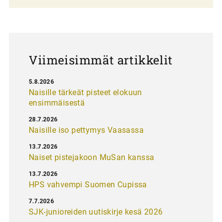
a
u
s
Viimeisimmät artikkelit
5.8.2026
Naisille tärkeät pisteet elokuun
ensimmäisestä
28.7.2026
Naisille iso pettymys Vaasassa
13.7.2026
Naiset pistejakoon MuSan kanssa
13.7.2026
HPS vahvempi Suomen Cupissa
7.7.2026
SJK-junioreiden uutiskirje kesä 2026