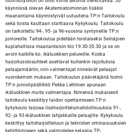
nuorisotyöhön on ollut viime aikoina merkittävää. Jo
käynnissä olevan Akatemiatoiminnan lisäksi
maanantaina käynnistyivät uutuutena TP:n Taitokoulu
sekä toista kauttaan starttaava Kykykoulu. Taitokoulu
on tarkoitettu 94-, 95- ja 96-vuosina syntyneille TP:n
junioreille. Taitokoulua pidetään toistaiseksi Seinäjoen
kuplahallissa maanantaisin klo 19.30-20.30 ja se on
avoin kaikille ko. ikäluokkien pelureille. Koska
harjoitusolosuhteet asettavat kuitenkin rajoituksia
pelaajamääriin, niin valmentajat nimeävät pelaajat
vuorokerroin mukaan. Taitokoulun päävetäjänä toimii
TP:n junioripäällikkö Pekka Lehtinen apunaan
ikäluokkien muita valmentajia. Nimensä mukaisesti
taitokoulu keskittyy taidon opettamiseen.TP:n
kykykoulu tarjoaa lisäharjoittelumahdollisuuksia 91-,
92- ja 93-ikäluokkien lahjakkaille pelaajille. Kykykoulu
keskittyy taitoharjoitteluun ja teknisten ominaisuuksien
kehittämiseen sekä valmistelee pelaajia TP-