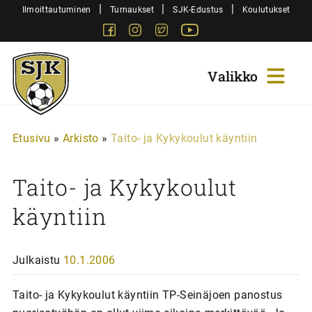
Siirry
|
|
|
Ilmoittautuminen
Turnaukset
SJK-Edustus
Koulutukset
sisältöön
Facebook
Instagram
Twitter
Youtube
Sjk-
Juniorit
Etusivu
»
Arkisto
»
Taito- ja Kykykoulut käyntiin
Taito- ja Kykykoulut
käyntiin
Julkaistu
10.1.2006
Taito- ja Kykykoulut käyntiin TP-Seinäjoen panostus