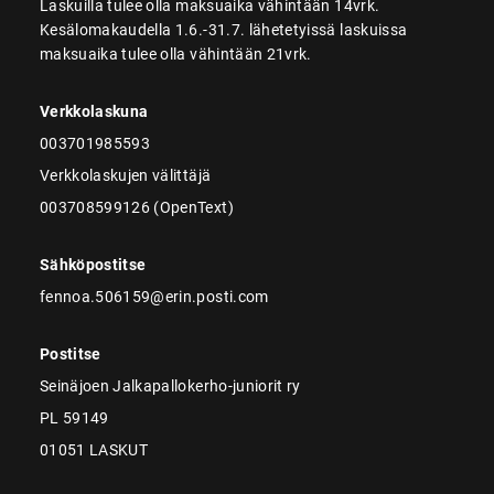
Laskuilla tulee olla maksuaika vähintään 14vrk.
Kesälomakaudella 1.6.-31.7. lähetetyissä laskuissa
maksuaika tulee olla vähintään 21vrk.
Verkkolaskuna
003701985593
Verkkolaskujen välittäjä
003708599126 (OpenText)
Sähköpostitse
fennoa.506159@erin.posti.com
Postitse
Seinäjoen Jalkapallokerho-juniorit ry
PL 59149
01051 LASKUT