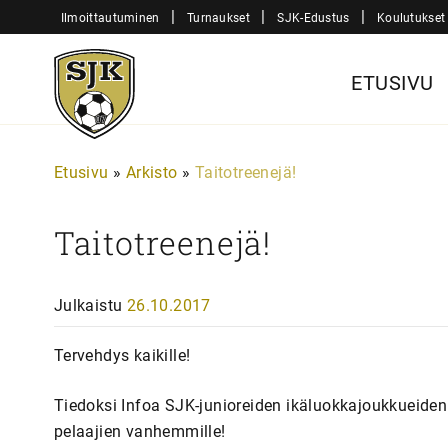
Siirry
|
|
|
Ilmoittautuminen
Turnaukset
SJK-Edustus
Koulutukset
sisältöön
Sjk-
ETUSIVU
Juniorit
Etusivu
»
Arkisto
»
Taitotreenejä!
Taitotreenejä!
Julkaistu
26.10.2017
Tervehdys kaikille!
Tiedoksi Infoa SJK-junioreiden ikäluokkajoukkueiden 
pelaajien vanhemmille!