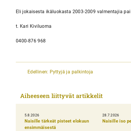
Eli jokaisesta ikäluokasta 2003-2009 valmentajia pai
t. Kari Kiviluoma
0400-876 968
A
Edellinen:
Pyttyjä ja palkintoja
r
t
Aiheeseen liittyvät artikkelit
i
k
5.8.2026
k
28.7.2026
Naisille tärkeät pisteet elokuun
Naisille iso 
e
ensimmäisestä