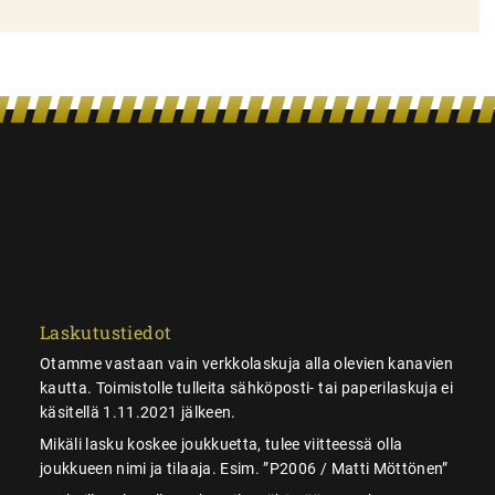
Laskutustiedot
Otamme vastaan vain verkkolaskuja alla olevien kanavien
kautta. Toimistolle tulleita sähköposti- tai paperilaskuja ei
käsitellä 1.11.2021 jälkeen.
Mikäli lasku koskee joukkuetta, tulee viitteessä olla
joukkueen nimi ja tilaaja. Esim. ”P2006 / Matti Möttönen”