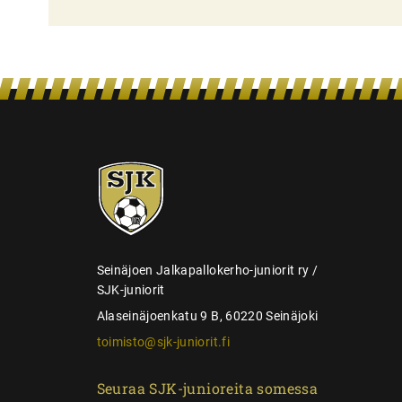
l
i
e
n
s
e
SJK-
l
juniorit
a
u
s
Seinäjoen Jalkapallokerho-juniorit ry /
SJK-juniorit
Alaseinäjoenkatu 9 B, 60220 Seinäjoki
toimisto@sjk-juniorit.fi
Seuraa SJK-junioreita somessa