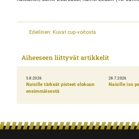
A
Edellinen:
Kuvat cup-voitosta
r
t
Aiheeseen liittyvät artikkelit
i
k
5.8.2026
k
28.7.2026
Naisille tärkeät pisteet elokuun
Naisille iso 
e
ensimmäisestä
l
i
e
n
s