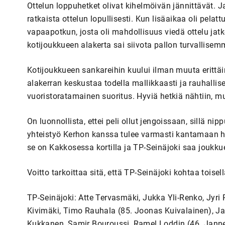
Ottelun loppuhetket olivat kihelmöivän jännittävät. J
ratkaista ottelun lopullisesti. Kun lisäaikaa oli pelatt
vapaapotkun, josta oli mahdollisuus viedä ottelu jatko
kotijoukkueen alakerta sai siivota pallon turvallisemm
Kotijoukkueen sankareihin kuului ilman muuta erittäin
alakerran keskustaa todella mallikkaasti ja rauhallis
vuoristoratamainen suoritus. Hyviä hetkiä nähtiin, mu
On luonnollista, ettei peli ollut jengoissaan, sillä nip
yhteistyö Kerhon kanssa tulee varmasti kantamaan hede
se on Kakkosessa kortilla ja TP-Seinäjoki saa joukku
Voitto tarkoittaa sitä, että TP-Seinäjoki kohtaa toisel
TP-Seinäjoki: Atte Tervasmäki, Jukka Yli-Renko, Jyri
Kivimäki, Timo Rauhala (85. Joonas Kuivalainen), Ja
Kukkanen, Samir Bouroussi, Ramel Loddin (46. Jann