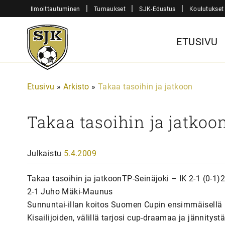
Siirry
|
|
|
Ilmoittautuminen
Turnaukset
SJK-Edustus
Koulutukset
sisältöön
Sjk-
ETUSIVU
Juniorit
Etusivu
»
Arkisto
»
Takaa tasoihin ja jatkoon
Takaa tasoihin ja jatkoo
Julkaistu
5.4.2009
Takaa tasoihin ja jatkoonTP-Seinäjoki – IK 2-1 (0-1
2-1 Juho Mäki-Maunus
Sunnuntai-illan koitos Suomen Cupin ensimmäisellä k
Kisailijoiden, välillä tarjosi cup-draamaa ja jännitys