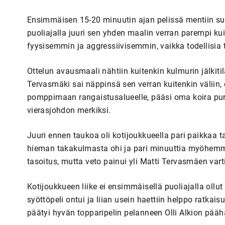
Ensimmäisen 15-20 minuutin ajan pelissä mentiin suur
puoliajalla juuri sen yhden maalin verran parempi kuin
fyysisemmin ja aggressiivisemmin, vaikka todellisia 
Ottelun avausmaali nähtiin kuitenkin kulmurin jälkiti
Tervasmäki sai näppinsä sen verran kuitenkin väliin,
pomppimaan rangaistusalueelle, pääsi oma koira pu
vierasjohdon merkiksi.
Juuri ennen taukoa oli kotijoukkueella pari paikkaa t
hieman takakulmasta ohi ja pari minuuttia myöhemmi
tasoitus, mutta veto painui yli Matti Tervasmäen var
Kotijoukkueen liike ei ensimmäisellä puoliajalla ollut
syöttöpeli ontui ja liian usein haettiin helppo ratkais
päätyi hyvän topparipelin pelanneen Olli Alkion pääh