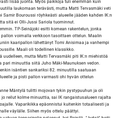
avasti lisää juonta. Myös paikkoja tuli enemmän kuin
uutilla laukomaan terävästi, mutta Matti Tervasmäki veti
oi Samir Bouroussi röyhkeästi alueelle jääden kahden IK:n
tta sitä ei Olli-Jussi Sariola tuominnut.
emmin. TP-Seinäjoki esitti komean rakentelun, jonka
 pallon voimalla verkkoon tasoittaen ottelun. Maalin
uniin kaaripallon lähettänyt Tomi Anisimaa ja vanhempi
ussille. Maali oli todellinen klassikko.
eä uudelleen, mutta Matti Tervasmäki piti IK:n miehistöä
 ja pari minuuttia siitä Juho Mäki-Maunuksen vedon.
tenkin isäntien sankariksi 82. minuutilla saatuaan
eelle ja pisti pallon varmasti ohi hyvän ottelun
anne Mäntylä tulitti mojovan tykin pystypuuhun ja oli
u jo reilut kolme minuuttia, sai IK rangaistusalueen rajalta
ajalle. Vaparikikka epäonnistui kuitenkin totaalisesti ja
alle väylälle. Siihen myös ottelu päättyi.
 vahvan topparipelin pelannut Jyri Reinilä. "Jyrtsä" hoiti