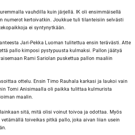
emmalla vauhdilla kuin järjellä. IK oli ensimmäisellä
 numerot kertoivatkin. Joukkue tuli tilanteisiin selvästi
tekopaikkoja ei syntynytkään.
lanteesta Jari-Pekka Luoman tulitettua ensin terävästi. Atte
 että pallo kimposi pystypuusta kulmaksi. Pallon jäätyä
raisemaan Rami Sariolan puskettua pallon maaliin
asoittaa ottelu. Ensin Timo Rauhala karkasi ja laukoi vain
n Tomi Anisimaalla oli paikka tulittaa kulmurista
tioiman maalin.
 lainkaan sitä, mitä olisi voinut toivoa ja odottaa. Myös
u vetämällä toiveikas pitkä pallo, joka aivan liian usein
än.