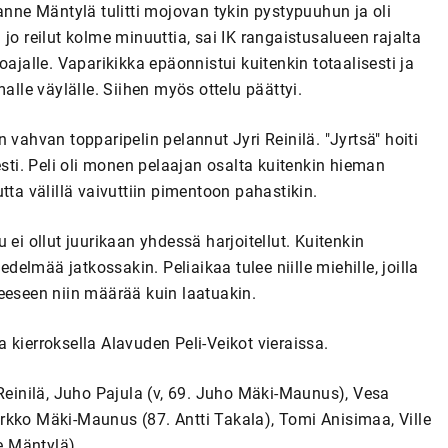
anne Mäntylä tulitti mojovan tykin pystypuuhun ja oli
u jo reilut kolme minuuttia, sai IK rangaistusalueen rajalta
ajalle. Vaparikikka epäonnistui kuitenkin totaalisesti ja
alle väylälle. Siihen myös ottelu päättyi.
 vahvan topparipelin pelannut Jyri Reinilä. "Jyrtsä" hoiti
esti. Peli oli monen pelaajan osalta kuitenkin hieman
tta välillä vaivuttiin pimentoon pahastikin.
pu ei ollut juurikaan yhdessä harjoitellut. Kuitenkin
lmää jatkossakin. Peliaikaa tulee niille miehille, joilla
eeseen niin määrää kuin laatuakin.
la kierroksella Alavuden Peli-Veikot vieraissa.
 Reinilä, Juho Pajula (v, 69. Juho Mäki-Maunus), Vesa
rkko Mäki-Maunus (87. Antti Takala), Tomi Anisimaa, Ville
e Mäntylä)