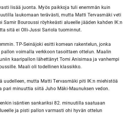
avasti lisää juonta. Myös paikkoja tuli enemmän kuin
uutilla laukomaan terävästi, mutta Matti Tervasmäki veti
oi Samir Bouroussi röyhkeästi alueelle jääden kahden IK:n
tta sitä ei Olli-Jussi Sariola tuominnut.
emmin. TP-Seinäjoki esitti komean rakentelun, jonka
 pallon voimalla verkkoon tasoittaen ottelun. Maalin
uniin kaaripallon lähettänyt Tomi Anisimaa ja vanhempi
ussille. Maali oli todellinen klassikko.
eä uudelleen, mutta Matti Tervasmäki piti IK:n miehistöä
 ja pari minuuttia siitä Juho Mäki-Maunuksen vedon.
tenkin isäntien sankariksi 82. minuutilla saatuaan
eelle ja pisti pallon varmasti ohi hyvän ottelun