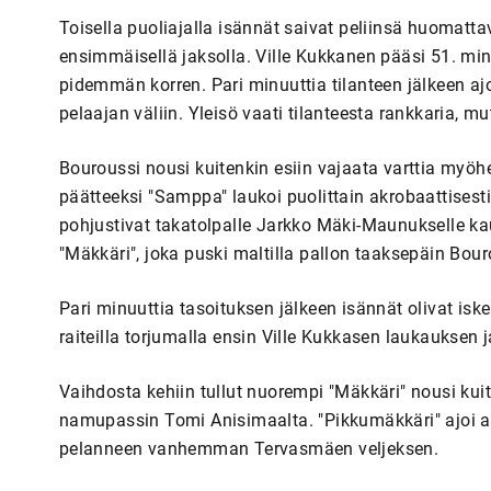
Toisella puoliajalla isännät saivat peliinsä huomatt
ensimmäisellä jaksolla. Ville Kukkanen pääsi 51. min
pidemmän korren. Pari minuuttia tilanteen jälkeen aj
pelaajan väliin. Yleisö vaati tilanteesta rankkaria, mu
Bouroussi nousi kuitenkin esiin vajaata varttia myöh
päätteeksi "Samppa" laukoi puolittain akrobaattisesti
pohjustivat takatolpalle Jarkko Mäki-Maunukselle ka
"Mäkkäri", joka puski maltilla pallon taaksepäin Bouro
Pari minuuttia tasoituksen jälkeen isännät olivat isk
raiteilla torjumalla ensin Ville Kukkasen laukauksen
Vaihdosta kehiin tullut nuorempi "Mäkkäri" nousi kui
namupassin Tomi Anisimaalta. "Pikkumäkkäri" ajoi alu
pelanneen vanhemman Tervasmäen veljeksen.