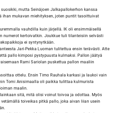
a suosikki, mutta Seinäjoen Jalkapallokerhon kanssa
 ihan mukavan miehityksen, joten puntit tasoittuivat
emmalla vauhdilla kuin järjellä. IK oli ensimmäisellä
 numerot kertoivatkin. Joukkue tuli tilanteisiin selvästi
tekopaikkoja ei syntynytkään.
lanteesta Jari-Pekka Luoman tulitettua ensin terävästi. Atte
 että pallo kimposi pystypuusta kulmaksi. Pallon jäätyä
raisemaan Rami Sariolan puskettua pallon maaliin
asoittaa ottelu. Ensin Timo Rauhala karkasi ja laukoi vain
n Tomi Anisimaalla oli paikka tulittaa kulmurista
tioiman maalin.
 lainkaan sitä, mitä olisi voinut toivoa ja odottaa. Myös
u vetämällä toiveikas pitkä pallo, joka aivan liian usein
än.