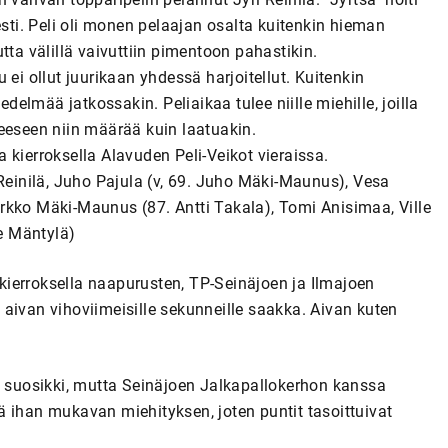
esti. Peli oli monen pelaajan osalta kuitenkin hieman
tta välillä vaivuttiin pimentoon pahastikin.
pu ei ollut juurikaan yhdessä harjoitellut. Kuitenkin
lmää jatkossakin. Peliaikaa tulee niille miehille, joilla
eeseen niin määrää kuin laatuakin.
la kierroksella Alavuden Peli-Veikot vieraissa.
 Reinilä, Juho Pajula (v, 69. Juho Mäki-Maunus), Vesa
rkko Mäki-Maunus (87. Antti Takala), Tomi Anisimaa, Ville
e Mäntylä)
ierroksella naapurusten, TP-Seinäjoen ja Ilmajoen
tä aivan vihoviimeisille sekunneille saakka. Aivan kuten
a suosikki, mutta Seinäjoen Jalkapallokerhon kanssa
 ihan mukavan miehityksen, joten puntit tasoittuivat