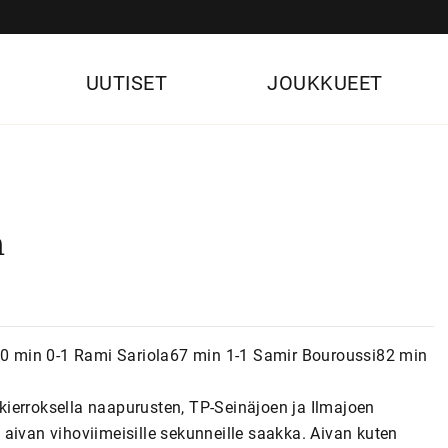
UUTISET
JOUKKUEET
n
)20 min 0-1 Rami Sariola67 min 1-1 Samir Bouroussi82 min
ierroksella naapurusten, TP-Seinäjoen ja Ilmajoen
tä aivan vihoviimeisille sekunneille saakka. Aivan kuten