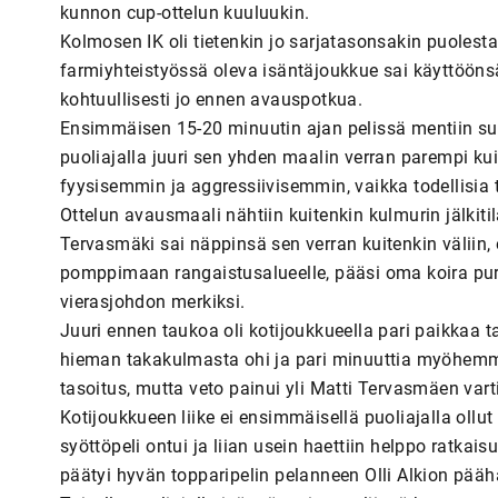
kunnon cup-ottelun kuuluukin.
Kolmosen IK oli tietenkin jo sarjatasonsakin puolest
farmiyhteistyössä oleva isäntäjoukkue sai käyttöönsä
kohtuullisesti jo ennen avauspotkua.
Ensimmäisen 15-20 minuutin ajan pelissä mentiin suur
puoliajalla juuri sen yhden maalin verran parempi kuin
fyysisemmin ja aggressiivisemmin, vaikka todellisia 
Ottelun avausmaali nähtiin kuitenkin kulmurin jälkiti
Tervasmäki sai näppinsä sen verran kuitenkin väliin,
pomppimaan rangaistusalueelle, pääsi oma koira pu
vierasjohdon merkiksi.
Juuri ennen taukoa oli kotijoukkueella pari paikkaa t
hieman takakulmasta ohi ja pari minuuttia myöhemmi
tasoitus, mutta veto painui yli Matti Tervasmäen var
Kotijoukkueen liike ei ensimmäisellä puoliajalla ollut
syöttöpeli ontui ja liian usein haettiin helppo ratkais
päätyi hyvän topparipelin pelanneen Olli Alkion pääh