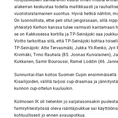
alakerran keskustaa todella mallikkaasti ja rauhallis
vuoristoratamainen suoritus. Hyviä hetkiä nähtiin, mu
On luonnollista, ettei peli ollut jengoissaan, sillä nip
yhteistyö Kerhon kanssa tulee varmasti kantamaan hede
se on Kakkosessa kortilla ja TP-Seinäjoki saa joukku
Voitto tarkoittaa sitä, että TP-Seinäjoki kohtaa toisel
TP-Seinäjoki: Atte Tervasmäki, Jukka Yli-Renko, Jyri
Kivimäki, Timo Rauhala (85. Joonas Kuivalainen), Ja
Kukkanen, Samir Bouroussi, Ramel Loddin (46. Jann
Sunnuntai-illan koitos Suomen Cupin ensimmäisellä k
Kisailijoiden, välillä tarjosi cup-draamaa ja jännitys
kunnon cup-ottelun kuuluukin.
Kolmosen IK oli tietenkin jo sarjatasonsakin puolest
farmiyhteistyössä oleva isäntäjoukkue sai käyttöönsä
kohtuullisesti jo ennen avauspotkua.