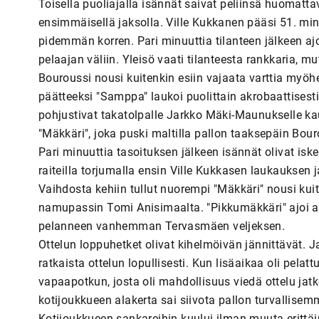
Toisella puoliajalla isännät saivat peliinsä huomatt
ensimmäisellä jaksolla. Ville Kukkanen pääsi 51. min
pidemmän korren. Pari minuuttia tilanteen jälkeen aj
pelaajan väliin. Yleisö vaati tilanteesta rankkaria, mu
Bouroussi nousi kuitenkin esiin vajaata varttia myöh
päätteeksi "Samppa" laukoi puolittain akrobaattisesti
pohjustivat takatolpalle Jarkko Mäki-Maunukselle ka
"Mäkkäri", joka puski maltilla pallon taaksepäin Bouro
Pari minuuttia tasoituksen jälkeen isännät olivat isk
raiteilla torjumalla ensin Ville Kukkasen laukauksen
Vaihdosta kehiin tullut nuorempi "Mäkkäri" nousi kui
namupassin Tomi Anisimaalta. "Pikkumäkkäri" ajoi alu
pelanneen vanhemman Tervasmäen veljeksen.
Ottelun loppuhetket olivat kihelmöivän jännittävät. J
ratkaista ottelun lopullisesti. Kun lisäaikaa oli pelatt
vapaapotkun, josta oli mahdollisuus viedä ottelu jatko
kotijoukkueen alakerta sai siivota pallon turvallisemm
Kotijoukkueen sankareihin kuului ilman muuta erittäin