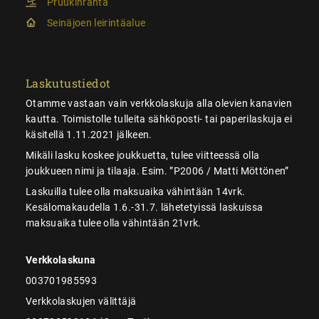
Pruukinranta
Seinäjoen leirintäalue
Laskutustiedot
Otamme vastaan vain verkkolaskuja alla olevien kanavien
kautta. Toimistolle tulleita sähköposti- tai paperilaskuja ei
käsitellä 1.11.2021 jälkeen.
Mikäli lasku koskee joukkuetta, tulee viitteessä olla
joukkueen nimi ja tilaaja. Esim. ”P2006 / Matti Möttönen”
Laskuilla tulee olla maksuaika vähintään 14vrk.
Kesälomakaudella 1.6.-31.7. lähetetyissä laskuissa
maksuaika tulee olla vähintään 21vrk.
Verkkolaskuna
003701985593
Verkkolaskujen välittäjä