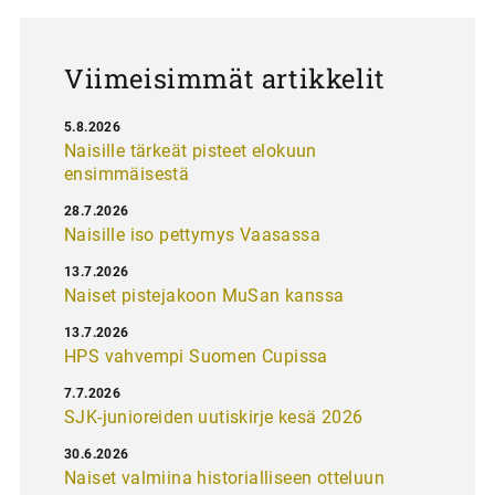
u
s
Viimeisimmät artikkelit
5.8.2026
Naisille tärkeät pisteet elokuun
ensimmäisestä
28.7.2026
Naisille iso pettymys Vaasassa
13.7.2026
Naiset pistejakoon MuSan kanssa
13.7.2026
HPS vahvempi Suomen Cupissa
7.7.2026
SJK-junioreiden uutiskirje kesä 2026
30.6.2026
Naiset valmiina historialliseen otteluun