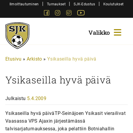
Siirry
|
|
|
Ilmoittautuminen
Turnaukset
SJK-Edustus
Koulutukset
sisältöön
Facebook
Instagram
Twitter
Youtube
Sjk-
Juniorit
Etusivu
»
Arkisto
»
Ysikaseilla hyvä päivä
Ysikaseilla hyvä päivä
Julkaistu
5.4.2009
Ysikaseilla hyvä päiväTP-Seinäjoen Ysikasit vierailivat
Vaasassa VPS Ajaxin järjestämässä
talvisarjaturnauksessa, joka pelattiin Botniahallin