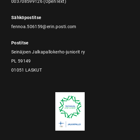
003708599126 (OpenText)
Sähköpostitse
fennoa.506159@erin.posti.com
Postitse
Seinäjoen Jalkapallokerho-juniorit ry
PL 59149
01051 LASKUT