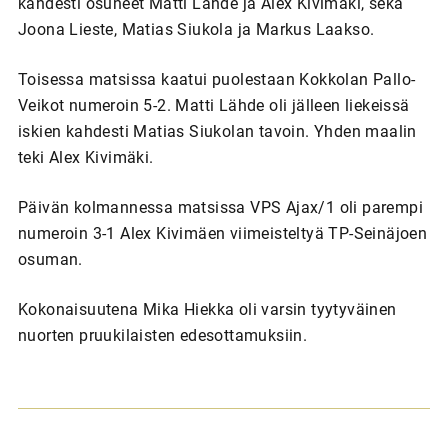
kahdesti osuneet Matti Lähde ja Alex Kivimäki, sekä
Joona Lieste, Matias Siukola ja Markus Laakso.
Toisessa matsissa kaatui puolestaan Kokkolan Pallo-
Veikot numeroin 5-2. Matti Lähde oli jälleen liekeissä
iskien kahdesti Matias Siukolan tavoin. Yhden maalin
teki Alex Kivimäki.
Päivän kolmannessa matsissa VPS Ajax/1 oli parempi
numeroin 3-1 Alex Kivimäen viimeisteltyä TP-Seinäjoen
osuman.
Kokonaisuutena Mika Hiekka oli varsin tyytyväinen
nuorten pruukilaisten edesottamuksiin.
A