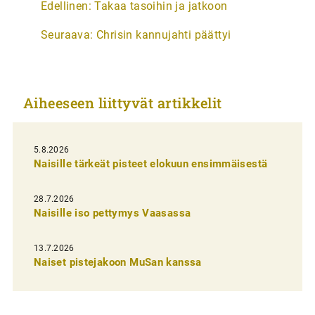
Edellinen:
Takaa tasoihin ja jatkoon
r
Seuraava:
Chrisin kannujahti päättyi
t
i
k
Aiheeseen liittyvät artikkelit
k
e
l
5.8.2026
Naisille tärkeät pisteet elokuun ensimmäisestä
i
e
28.7.2026
n
Naisille iso pettymys Vaasassa
s
13.7.2026
e
Naiset pistejakoon MuSan kanssa
l
a