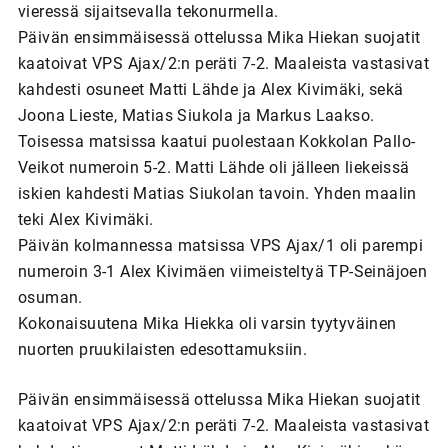
vieressä sijaitsevalla tekonurmella.
Päivän ensimmäisessä ottelussa Mika Hiekan suojatit
kaatoivat VPS Ajax/2:n peräti 7-2. Maaleista vastasivat
kahdesti osuneet Matti Lähde ja Alex Kivimäki, sekä
Joona Lieste, Matias Siukola ja Markus Laakso.
Toisessa matsissa kaatui puolestaan Kokkolan Pallo-
Veikot numeroin 5-2. Matti Lähde oli jälleen liekeissä
iskien kahdesti Matias Siukolan tavoin. Yhden maalin
teki Alex Kivimäki.
Päivän kolmannessa matsissa VPS Ajax/1 oli parempi
numeroin 3-1 Alex Kivimäen viimeisteltyä TP-Seinäjoen
osuman.
Kokonaisuutena Mika Hiekka oli varsin tyytyväinen
nuorten pruukilaisten edesottamuksiin.
Päivän ensimmäisessä ottelussa Mika Hiekan suojatit
kaatoivat VPS Ajax/2:n peräti 7-2. Maaleista vastasivat